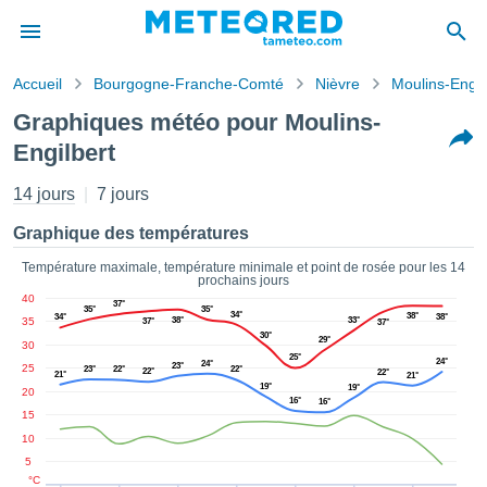
Accueil
Bourgogne-Franche-Comté
Nièvre
Moulins-Engil
s de
Graphiques météo pour Moulins-
ntialité
Engilbert
tenu de
eo.com
14 jours
7 jours
o.com) a
paré par
Graphique des températures
es
ionnels
Température maximale, température minimale et point de rosée pour les 14
garantir
prochains jours
ité des
40
37°
35°
35°
ations
34°
38°
34°
38°
35
38°
33°
37°
37°
s. Vous
30°
29°
30
accéder
25°
24°
24°
23°
25
23°
22°
22°
22°
22°
21°
21°
ite en
19°
19°
20
ant les
16°
16°
15
ions
10
ntes :
5
°C
er les