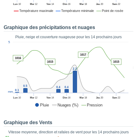
es et
Lun
10
Mer
12
Ven
14
Dim
16
Mar
18
Jeu
20
Sam
22
éder
Température maximale
Température minimale
Point de rosée
tement
licité
Graphique des précipitations et nuages
rique
alisée,
Pluie, neige et couverture nuageuse pour les 14 prochains jours
ACCEPTER
1
sur des
5
ET
ations
CONTINUER
es par le
1017
1016
 cookies
1015
1015
 de
PARAMÈTRES
5
2.2
logies
es, nous
et de
0.5
0.4
0.4
r notre
0.1
mm
 afin de
Lun
10
Mer
12
Ven
14
Dim
16
Mar
18
Jeu
20
Sam
22
r à vous
Pluie
Nuages (%)
Pression
oser
ment des
 de très
Graphique des Vents
ualité.
Vitesse moyenne, direction et rafales de vent pour les 14 prochains jours
uant sur