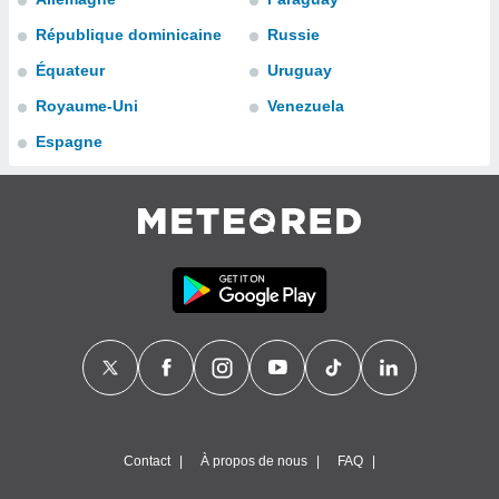
n «
 et
République dominicaine
Russie
r »,
Équateur
Uruguay
cédez au
 et vous
Royaume-Uni
Venezuela
z
ation de
Espagne
qu'ils
 nous ou
aires,
nt de
t
er le
ement
te, ainsi
per un
écifique
us
de la
Contact
À propos de nous
FAQ
 et du