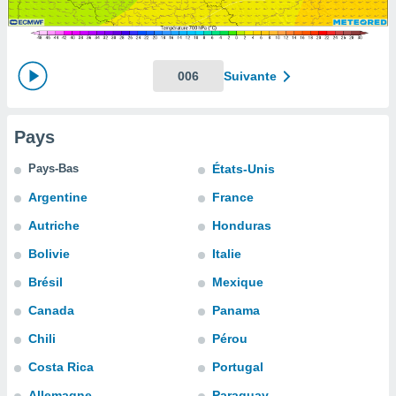
s et
r
tement
cité
006
Suivante
ue
lisée,
ACCEPTER
ur des
ET
Pays
ions
CONTINUER
es par le
Pays-Bas
États-Unis
 cookies
PARAMÈTRES
Argentine
France
gies
es, nous
Autriche
Honduras
de
Bolivie
Italie
 notre
afin de
Brésil
Mexique
r à vous
r
Canada
Panama
ment des
Chili
Pérou
 de très
alité.
Costa Rica
Portugal
ant sur
Allemagne
Paraguay