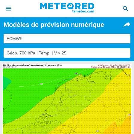
Modèles de prévision numérique
e
ntialité
ECMWF
enu de
o.com
Géop. 700 hPa | Temp. | V > 25
o.com) a
aré par
onnels
arantir
té des
ions
. Vous
accéder
e en
 les
s :
r les