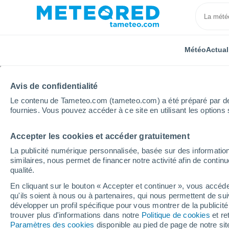
Météo
Actual
Avis de confidentialité
Le contenu de Tameteo.com (tameteo.com) a été préparé par des 
fournies. Vous pouvez accéder à ce site en utilisant les options 
Accepter les cookies et accéder gratuitement
Accueil
Modèles
Modèles Pays-Bas - ECMWF Pays
La publicité numérique personnalisée, basée sur des information
similaires, nous permet de financer notre activité afin de conti
Modèles de prévision n
qualité.
En cliquant sur le bouton « Accepter et continuer », vous accéde
qu'ils soient à nous ou à partenaires, qui nous permettent de sui
PRES. | V > 10 |
PLUIE
NEIGE
développer un profil spécifique pour vous montrer de la publicit
NÉB. | PLUIE 6H |
ACUMULÉE
ACUMULÉE
trouver plus d'informations dans notre
Politique de cookies
et re
Paramètres des cookies
ÉPAI.
disponible au pied de page de notre si