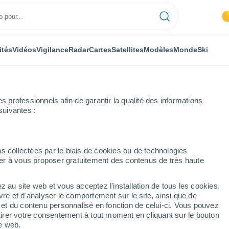
ités
Vidéos
Vigilance
Radar
Cartes
Satellites
Modèles
Monde
Ski
professionnels afin de garantir la qualité des informations
suivantes :
-Bas
s collectées par le biais de cookies ou de technologies
nuer à vous proposer gratuitement des contenus de très haute
umérique
z au site web et vous acceptez l'installation de tous les cookies,
vre et d'analyser le comportement sur le site, ainsi que de
TEMPÉRATURE
GÉOP. 850 HPA |
GÉOP. 500 HPA |
VENT 10M |
é et du contenu personnalisé en fonction de celui-ci. Vous pouvez
2M
TEMP.
PRES. | TEMP.
PRESSION
tirer votre consentement à tout moment en cliquant sur le bouton
te web.