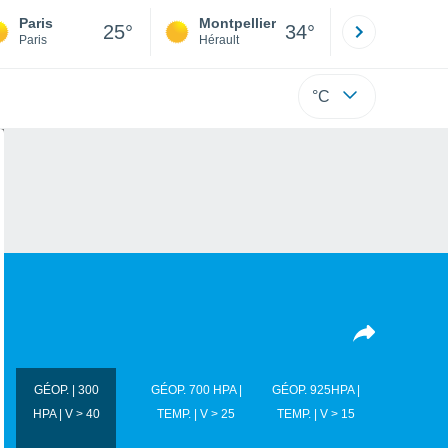
Paris
Montpellier
Besançon
25°
34°
Paris
Hérault
Doubs
°C
GÉOP. | 300
GÉOP. 700 HPA |
GÉOP. 925HPA |
HPA | V > 40
TEMP. | V > 25
TEMP. | V > 15