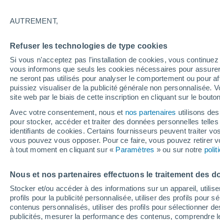
AUTREMENT,
Pays-Bas
Refuser les technologies de type cookies
ECMWF
Si vous n'acceptez pas l'installation de cookies, vous continu
vous informons que seuls les cookies nécessaires pour assurer la
GFS
ne seront pas utilisés pour analyser le comportement ou pour af
puissiez visualiser de la publicité générale non personnalisée. V
ECMWF Europe
site web par le biais de cette inscription en cliquant sur le bouto
GFS Europe
Avec votre consentement, nous et
nos partenaires
utilisons des
pour stocker, accéder et traiter des données personnelles telles 
identifiants de cookies. Certains fournisseurs peuvent traiter vo
vous pouvez vous opposer. Pour ce faire, vous pouvez retirer
à tout moment en cliquant sur «
Paramètres
» ou sur notre
poli
Nous et nos partenaires effectuons le traitement des d
Stocker et/ou accéder à des informations sur un appareil, utilise
profils pour la publicité personnalisée, utiliser des profils pour 
contenus personnalisés, utiliser des profils pour sélectionner
publicités, mesurer la performance des contenus, comprendre le