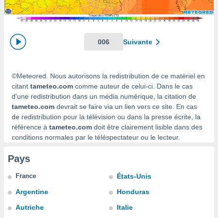
s et
r
tement
cité
006
Suivante
ue
lisée,
ACCEPTER
ur des
ET
©Meteored. Nous autorisons la redistribution de ce matériel en
ions
CONTINUER
es par le
citant
tameteo.com
comme auteur de celui-ci. Dans le cas
 cookies
d'une redistribution dans un média numérique, la citation de
PARAMÈTRES
tameteo.com
devrait se faire via un lien vers ce site. En cas
gies
de redistribution pour la télévision ou dans la presse écrite, la
es, nous
référence à
tameteo.com
doit être clairement lisible dans des
de
conditions normales par le téléspectateur ou le lecteur.
 notre
afin de
Pays
r à vous
r
France
États-Unis
ment des
 de très
Argentine
Honduras
alité.
Autriche
Italie
ant sur