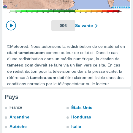
s et
r
tement
cité
006
Suivante
ue
lisée,
ACCEPTER
ur des
ET
©Meteored. Nous autorisons la redistribution de ce matériel en
ions
CONTINUER
es par le
citant
tameteo.com
comme auteur de celui-ci. Dans le cas
 cookies
d'une redistribution dans un média numérique, la citation de
PARAMÈTRES
tameteo.com
devrait se faire via un lien vers ce site. En cas
gies
de redistribution pour la télévision ou dans la presse écrite, la
es, nous
référence à
tameteo.com
doit être clairement lisible dans des
de
conditions normales par le téléspectateur ou le lecteur.
 notre
afin de
Pays
r à vous
r
France
États-Unis
ment des
 de très
Argentine
Honduras
alité.
Autriche
Italie
ant sur