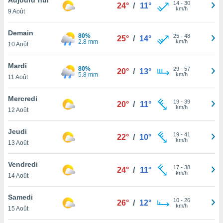
n «
14
-
30
24°
/
11°
km/h
9 Août
 et
r »,
cédez au
Demain
80%
25
-
48
25°
/
14°
 et vous
2.8 mm
km/h
10 Août
z
ation de
Mardi
80%
29
-
57
20°
/
13°
5.8 mm
km/h
11 Août
qu'ils
 nous ou
aires,
Mercredi
19
-
39
20°
/
11°
km/h
12 Août
nt de
t
Jeudi
19
-
41
er le
22°
/
10°
km/h
13 Août
ement
te, ainsi
Vendredi
17
-
38
24°
/
11°
km/h
per un
14 Août
écifique
us
Samedi
10
-
26
de la
26°
/
12°
km/h
15 Août
 et du