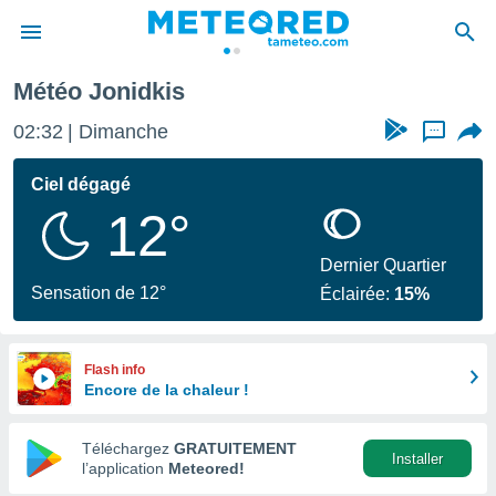
Météo Jonidkis
e
ntialité
02:32
Dimanche
...
enu de
o.com
Ciel dégagé
o.com) a
12°
aré par
onnels
Dernier Quartier
arantir
Sensation de 12°
Éclairée:
15%
té des
ions
. Vous
accéder
Flash info
e en
Encore de la chaleur !
 les
Téléchargez
GRATUITEMENT
s :
Installer
l’application
Meteored!
r les