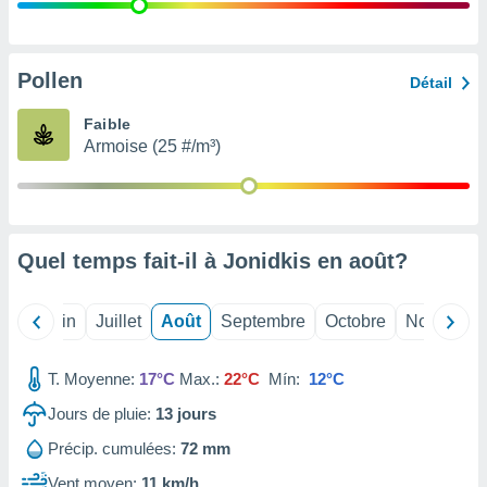
nées
lles sur
d'un
égitime,
Pollen
Détail
vous
vous
Faible
 Pour ce
Armoise (25 #/m³)
ous
etirer
ement
 opposer
Quel temps fait-il à Jonidkis en
août
?
ement
nées à
ment en
Mai
Juin
Juillet
Août
Septembre
Octobre
Novembre
 sur «
res
» ou
e
T. Moyenne:
17°C
Max.:
22°C
Mín:
12°C
que de
kies
Jours de pluie:
13
jours
ite web.
Précip. cumulées:
72 mm
t nos
Vent moyen:
11 km/h