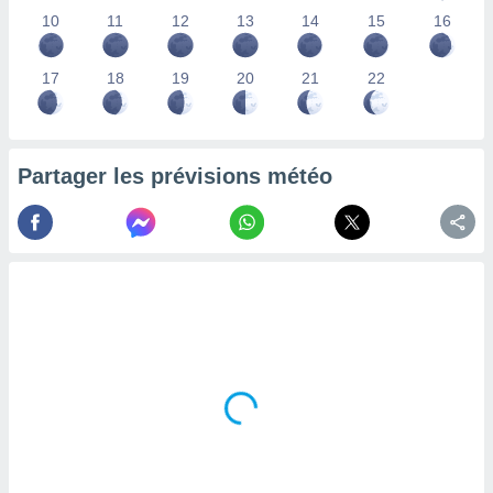
lisés,
10
11
12
13
14
15
16
des
our
17
18
19
20
21
22
nner des
s
lisés,
la
ance des
Partager les prévisions météo
s,
la
ance des
s,
dre les
par le
ques ou
inaisons
ées
nt de
tes
,
er et
r les