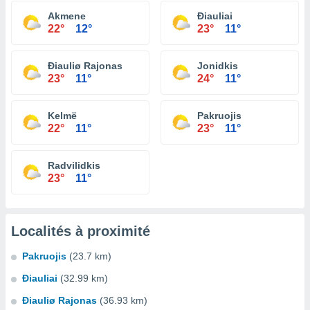
Akmene
Ðiauliai
22°
12°
23°
11°
Ðiauliø Rajonas
Jonidkis
23°
11°
24°
11°
Kelmë
Pakruojis
22°
11°
23°
11°
Radvilidkis
23°
11°
Localités à proximité
Pakruojis
(23.7 km)
Ðiauliai
(32.99 km)
Ðiauliø Rajonas
(36.93 km)