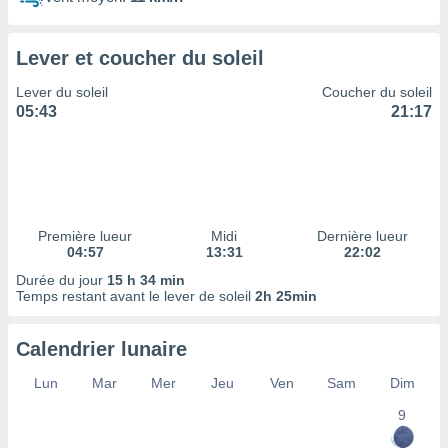
ires
ons le
ent des
Lever et coucher du soleil
es
 :
Lever du soleil
Coucher du soleil
et/ou
05:43
21:17
 à des
ions sur
eil,
des
limitées
Première lueur
Midi
Dernière lueur
nner la
04:57
13:31
22:02
, créer
ils pour
Durée du jour
15 h 34 min
ité
Temps restant avant le lever de soleil
2h 25min
lisée,
des
Calendrier lunaire
our
nner des
Lun
Mar
Mer
Jeu
Ven
Sam
Dim
és
lisées,
9
s profils
enus