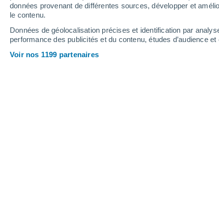
données provenant de différentes sources, développer et amélior
le contenu.
34°
/
16°
33°
/
16°
34°
/
18°
Données de géolocalisation précises et identification par analys
performance des publicités et du contenu, études d’audience e
17
-
42
km/h
18
-
46
km/h
16
18
-
48
km/h
Voir nos 1199 partenaires
Météo Chelan - WA aujourd´hui
, 8 ao
Éclaircies
24°
09:00
T. ressentie
25°
Éclaircies
27°
10:00
T. ressentie
26°
Éclaircies
29°
11:00
T. ressentie
27°
Éclaircies
31°
12:00
T. ressentie
29°