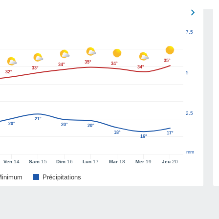
7.5
35°
35°
34°
34°
34°
33°
32°
5
2.5
21°
20°
20°
20°
18°
17°
16°
mm
Ven
14
Sam
15
Dim
16
Lun
17
Mar
18
Mer
19
Jeu
20
Minimum
Précipitations