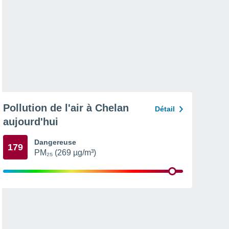
Pollution de l'air à Chelan
Détail
aujourd'hui
Dangereuse
179
PM₂₅ (269 µg/m³)