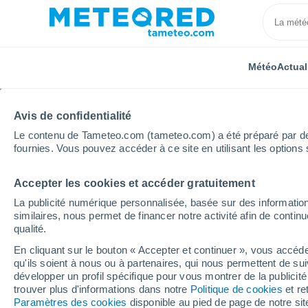
Météo
Actual
Avis de confidentialité
Le contenu de Tameteo.com (tameteo.com) a été préparé par des 
fournies. Vous pouvez accéder à ce site en utilisant les options 
Accepter les cookies et accéder gratuitement
Accueil
États-Unis
État de Washington
Chelan
La publicité numérique personnalisée, basée sur des information
similaires, nous permet de financer notre activité afin de conti
Météo Chelan - WA
qualité.
En cliquant sur le bouton « Accepter et continuer », vous accéde
08:49
Samedi
qu'ils soient à nous ou à partenaires, qui nous permettent de sui
développer un profil spécifique pour vous montrer de la publicit
trouver plus d'informations dans notre
Politique de cookies
et re
Éclaircies
Paramètres des cookies
disponible au pied de page de notre si