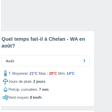
Quel temps fait-il à Chelan - WA en
août
?
Août
T. Moyenne:
21°C
Max.:
29°C
Mín:
14°C
Jours de pluie:
2
jours
Précip. cumulées:
7 mm
Vent moyen:
8 km/h