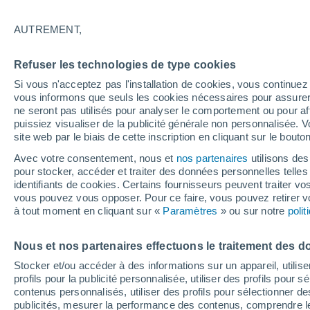
24°
AUTREMENT,
Sud-oues
Refuser les technologies de type cookies
Sensation de 25°
3
-
15 km/
Si vous n'acceptez pas l'installation de cookies, vous continu
vous informons que seuls les cookies nécessaires pour assurer la
ne seront pas utilisés pour analyser le comportement ou pour af
puissiez visualiser de la publicité générale non personnalisée. V
Flash info
site web par le biais de cette inscription en cliquant sur le bouto
Encore de la chaleur !
Avec votre consentement, nous et
nos partenaires
utilisons des
pour stocker, accéder et traiter des données personnelles telles 
Météo 1 - 7 jours
Heure par heure
Actualité
Carte
identifiants de cookies. Certains fournisseurs peuvent traiter vo
vous pouvez vous opposer. Pour ce faire, vous pouvez retirer
à tout moment en cliquant sur «
Paramètres
» ou sur notre
poli
Demain
Lundi
Aujourd´hui
Nous et nos partenaires effectuons le traitement des d
9 Août
10 Août
8 Août
Stocker et/ou accéder à des informations sur un appareil, utilise
profils pour la publicité personnalisée, utiliser des profils pour 
contenus personnalisés, utiliser des profils pour sélectionner
publicités, mesurer la performance des contenus, comprendre le