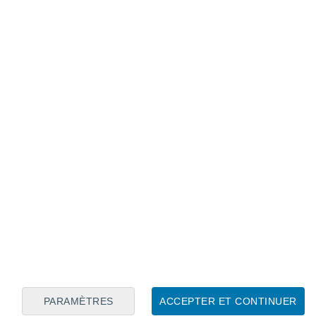
Calendrier lunaire
Lun
Mar
Mer
Jeu
Ven
Sam
Dim
8
9
10
11
12
13
14
15
16
17
18
19
20
21
PARAMÈTRES
ACCEPTER ET CONTINUER