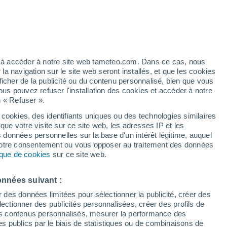
t
h
ez à accéder à notre site web tameteo.com. Dans ce cas, nous
 navigation sur le site web seront installés, et que les cookies
ficher de la publicité ou du contenu personnalisé, bien que vous
ous pouvez refuser l'installation des cookies et accéder à notre
n « Refuser ».
 cookies, des identifiants uniques ou des technologies similaires
que votre visite sur ce site web, les adresses IP et les
 de couverture nuageuse
Radar de pluie
Satellites
Modèles
s données personnelles sur la base d'un intérêt légitime, auquel
 votre consentement ou vous opposer au traitement des données
tique de cookies
sur ce site web.
Mardi
Mercredi
Jeudi
Vendredi
onnées suivant :
11 Août
12 Août
13 Août
14 Août
r des données limitées pour sélectionner la publicité, créer des
sélectionner des publicités personnalisées, créer des profils de
 des contenus personnalisés, mesurer la performance des
s publics par le biais de statistiques ou de combinaisons de