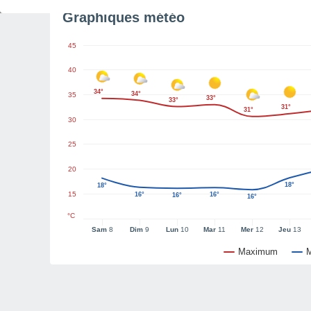
Graphiques météo
45
40
34°
34°
35
33°
33°
31°
31°
30
25
20
18°
18°
15
16°
16°
16°
16°
°C
Sam
8
Dim
9
Lun
10
Mar
11
Mer
12
Jeu
13
Maximum