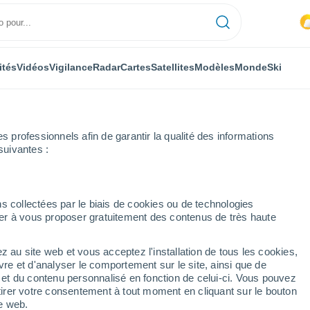
ités
Vidéos
Vigilance
Radar
Cartes
Satellites
Modèles
Monde
Ski
professionnels afin de garantir la qualité des informations
suivantes :
s collectées par le biais de cookies ou de technologies
nuer à vous proposer gratuitement des contenus de très haute
z au site web et vous acceptez l'installation de tous les cookies,
...
vre et d'analyser le comportement sur le site, ainsi que de
é et du contenu personnalisé en fonction de celui-ci. Vous pouvez
Heure par heure
tirer votre consentement à tout moment en cliquant sur le bouton
Ciel nuageux dans les
te web.
prochaines heures