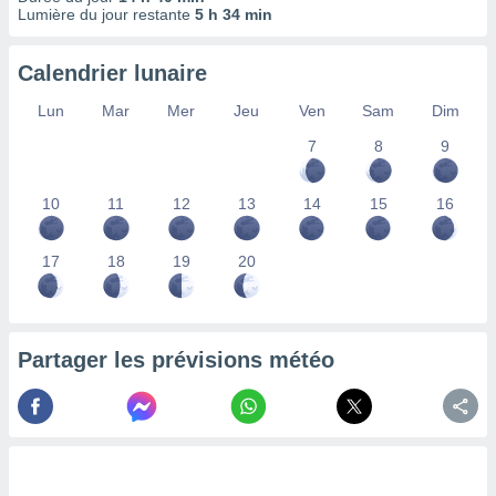
ires
Lumière du jour restante
5 h 34 min
ons le
ent des
es
Calendrier lunaire
 :
Lun
Mar
Mer
Jeu
Ven
Sam
Dim
et/ou
 à des
7
8
9
ions sur
eil,
des
10
11
12
13
14
15
16
limitées
17
18
19
20
nner la
, créer
ils pour
ité
lisée,
Partager les prévisions météo
des
our
nner des
és
lisées,
s profils
enus