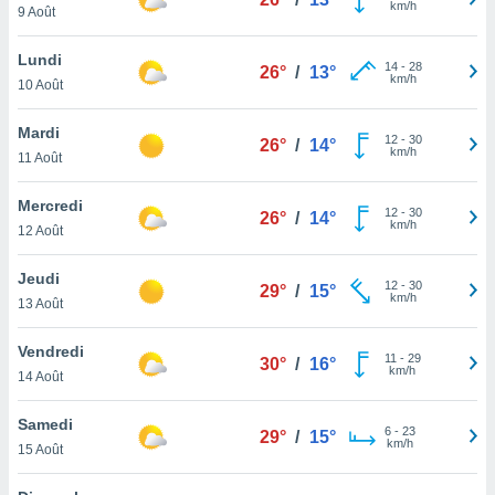
km/h
n «
9 Août
 et
r »,
Lundi
14
-
28
cédez au
26°
/
13°
km/h
10 Août
 et vous
z
Mardi
ation de
12
-
30
26°
/
14°
km/h
11 Août
qu'ils
 nous ou
Mercredi
12
-
30
26°
/
14°
aires,
km/h
12 Août
nt de
Jeudi
t
12
-
30
29°
/
15°
km/h
er le
13 Août
ement
te, ainsi
Vendredi
11
-
29
30°
/
16°
km/h
14 Août
per un
écifique
Samedi
us
6
-
23
29°
/
15°
km/h
de la
15 Août
 et du