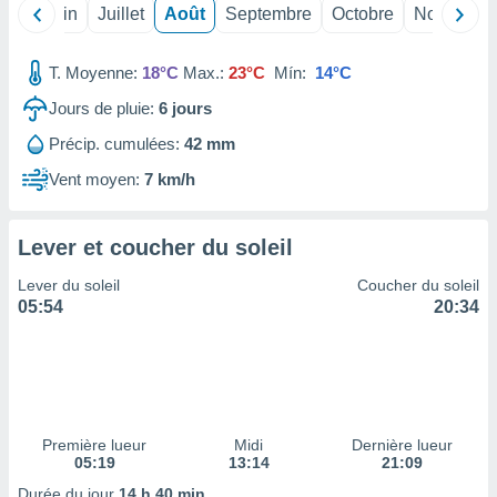
nées
Mai
Juin
Juillet
Août
Septembre
Octobre
Novembre
lles sur
d'un
T. Moyenne:
18°C
Max.:
23°C
Mín:
14°C
égitime,
vous
Jours de pluie:
6
jours
vous
 Pour ce
Précip. cumulées:
42 mm
ous
Vent moyen:
7 km/h
etirer
ement
Lever et coucher du soleil
 opposer
ement
Lever du soleil
Coucher du soleil
nées à
05:54
20:34
ment en
 sur «
res
» ou
e
que de
kies
ite web.
Première lueur
Midi
Dernière lueur
05:19
13:14
21:09
t nos
Durée du jour
14 h 40 min