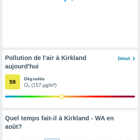
tre
ement,
enaires
s des
 des
nts
 ou des
gies
Pollution de l'air à Kirkland
Détail
es pour
aujourd'hui
 accéder
r des
Dégradée
59
lles
O₃ (157 µg/m³)
ue votre
r ce site
 IP et
ifiants
Quel temps fait-il à Kirkland - WA en
es.
août
?
eurs
traiter