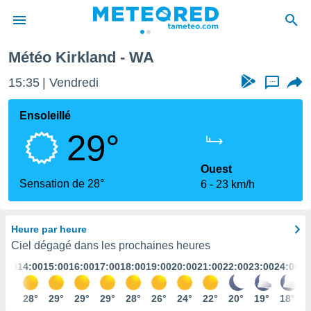
Météo Kirkland - WA
e
ntialité
15:35
Vendredi
...
enu de
o.com
Ensoleillé
o.com) a
29°
aré par
onnels
Ouest
arantir
Sensation de 28°
6
23 km/h
té des
ions
. Vous
Heure par heure
accéder
e en
Ciel dégagé dans les prochaines heures
 les
3:00
14:00
15:00
16:00
17:00
18:00
19:00
20:00
21:00
22:00
23:00
24:00
s :
26°
28°
29°
29°
29°
28°
26°
24°
22°
20°
19°
18°
r les