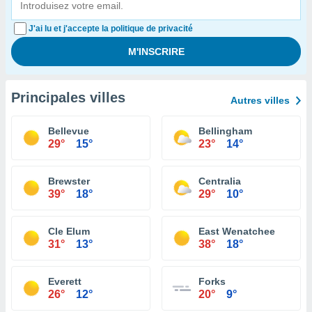
J'ai lu et j'accepte la politique de privacité
Principales villes
Autres villes
Bellevue
Bellingham
29°
15°
23°
14°
Brewster
Centralia
39°
18°
29°
10°
Cle Elum
East Wenatchee
31°
13°
38°
18°
Everett
Forks
26°
12°
20°
9°