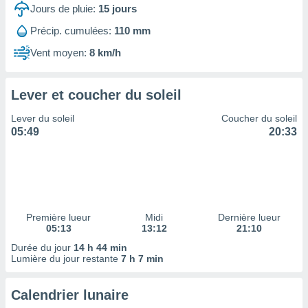
ires
Jours de pluie:
15
jours
ons le
ent des
Précip. cumulées:
110 mm
es
Vent moyen:
8 km/h
 :
et/ou
 à des
Lever et coucher du soleil
ions sur
eil,
Lever du soleil
Coucher du soleil
des
05:49
20:33
limitées
nner la
, créer
ils pour
ité
lisée,
Première lueur
Midi
Dernière lueur
05:13
13:12
21:10
des
our
Durée du jour
14 h 44 min
nner des
Lumière du jour restante
7 h 7 min
és
lisées,
Calendrier lunaire
s profils
enus