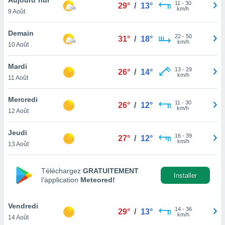
n «
11
-
30
29°
/
13°
km/h
9 Août
 et
r »,
cédez au
Demain
22
-
50
31°
/
18°
 et vous
km/h
10 Août
z
ation de
Mardi
13
-
29
26°
/
14°
km/h
11 Août
qu'ils
 nous ou
aires,
Mercredi
11
-
30
26°
/
12°
km/h
12 Août
nt de
t
Jeudi
16
-
39
er le
27°
/
12°
km/h
13 Août
ement
te, ainsi
Téléchargez
GRATUITEMENT
per un
Installer
l’application
Meteored!
écifique
us
de la
Vendredi
14
-
36
29°
/
13°
 et du
km/h
14 Août