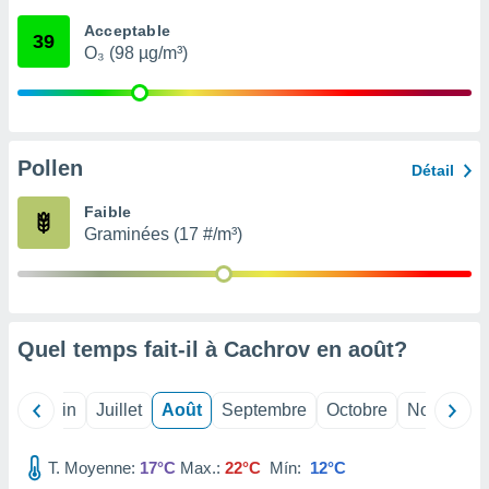
nées
Acceptable
lles sur
39
O₃ (98 µg/m³)
d'un
égitime,
vous
vous
 Pour ce
ous
Pollen
Détail
etirer
Faible
ement
Graminées (17 #/m³)
 opposer
ement
nées à
ment en
 sur «
res
» ou
Quel temps fait-il à Cachrov en
août
?
e
que de
kies
Mai
Juin
Juillet
Août
Septembre
Octobre
Novembre
ite web.
T. Moyenne:
17°C
Max.:
22°C
Mín:
12°C
t nos