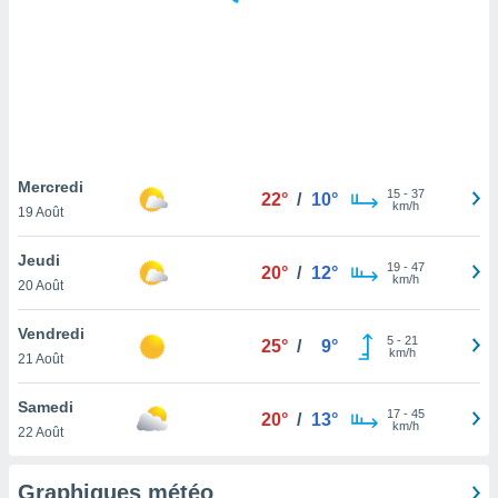
logies
e
s
tez pas
ation de
, vous
z à
à notre
Mercredi
15
-
37
22°
/
10°
km/h
19 Août
.com.
 cas,
Jeudi
19
-
47
us
20°
/
12°
km/h
20 Août
ns que
s
Vendredi
5
-
21
25°
/
9°
ires
km/h
21 Août
urer la
on sur le
Samedi
17
-
45
 seront
20°
/
13°
km/h
22 Août
, et que
ies ne
as
Graphiques météo