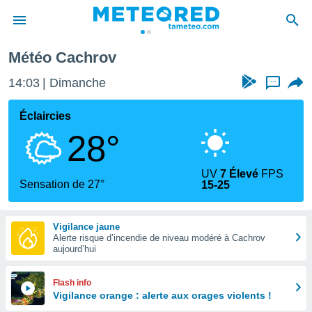
Météo Cachrov
e
ntialité
14:03
Dimanche
...
enu de
o.com
Éclaircies
o.com) a
28°
aré par
onnels
UV
7 Élevé
FPS
arantir
Sensation de 27°
15-25
té des
ions
. Vous
Vigilance jaune
accéder
Alerte risque d’incendie de niveau modéré à Cachrov
e en
aujourd’hui
 les
s :
Flash info
Vigilance orange : alerte aux orages violents !
r les