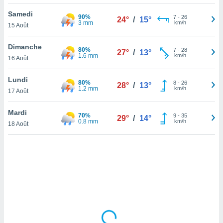
lisé en
Samedi
 de
90%
7
-
26
24°
/
15°
3 mm
km/h
15 Août
. Vous
rouver
Dimanche
80%
7
-
28
27°
/
13°
ations
1.6 mm
km/h
16 Août
re
que de
Lundi
80%
kies
8
-
26
28°
/
13°
1.2 mm
km/h
17 Août
r votre
ement à
ment en
Mardi
70%
9
-
35
29°
/
14°
sur le
0.8 mm
km/h
18 Août
res des
kies
le au
page de
te web.
MENT,
 les