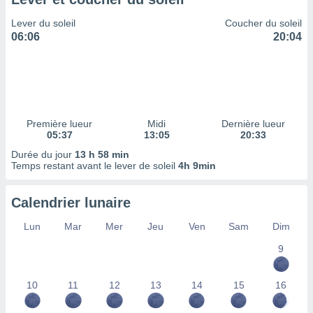
ires
ons le
Lever du soleil
Coucher du soleil
ent des
06:06
20:04
es
 :
et/ou
 à des
ions sur
eil,
Première lueur
Midi
Dernière lueur
des
05:37
13:05
20:33
limitées
Durée du jour
13 h 58 min
Temps restant avant le lever de soleil
4h 9min
nner la
, créer
ils pour
Calendrier lunaire
ité
lisée,
Lun
Mar
Mer
Jeu
Ven
Sam
Dim
des
our
9
nner des
és
10
11
12
13
14
15
16
lisées,
s profils
enus