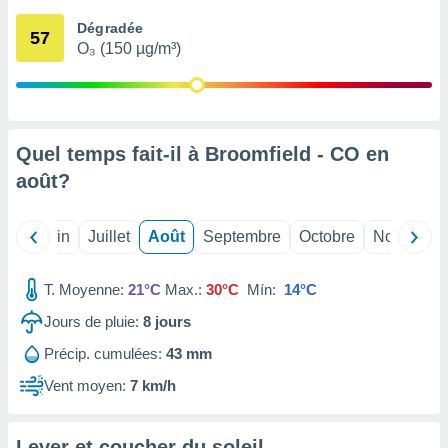
nées
Dégradée
lles sur
57
O₃ (150 µg/m³)
d'un
égitime,
vous
vous
 Pour ce
ous
Quel temps fait-il à Broomfield - CO en
etirer
août
?
ement
 opposer
Mai
Juin
Juillet
Août
Septembre
Octobre
Novembre
ement
nées à
ment en
T. Moyenne:
21°C
Max.:
30°C
Mín:
14°C
 sur «
res
» ou
Jours de pluie:
8
jours
e
Précip. cumulées:
43 mm
que de
kies
Vent moyen:
7 km/h
ite web.
t nos
Lever et coucher du soleil