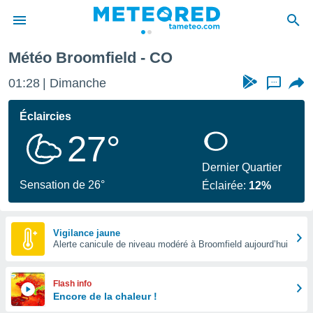
Météo Broomfield - CO
e
ntialité
01:28
Dimanche
...
enu de
o.com
Éclaircies
o.com) a
27°
aré par
onnels
Dernier Quartier
arantir
Sensation de 26°
Éclairée:
12%
té des
ions
. Vous
accéder
Vigilance jaune
e en
Alerte canicule de niveau modéré à Broomfield aujourd’hui
 les
s :
Flash info
Encore de la chaleur !
r les