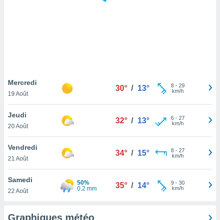
logies
e
s
tez pas
ation de
, vous
z à
à notre
Mercredi
8
-
29
30°
/
13°
km/h
19 Août
.com.
 cas,
Jeudi
6
-
27
us
32°
/
13°
km/h
20 Août
ns que
s
Vendredi
8
-
27
34°
/
15°
ires
km/h
21 Août
urer la
on sur le
Samedi
50%
9
-
30
 seront
35°
/
14°
0.2 mm
km/h
22 Août
, et que
ies ne
as
Graphiques météo