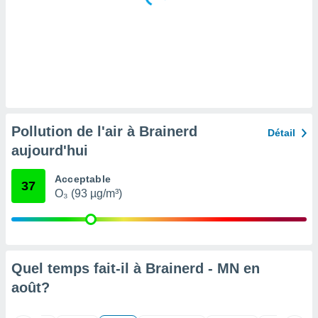
tre
ement,
enaires
s des
 des
nts
 ou des
gies
Pollution de l'air à Brainerd
Détail
es pour
aujourd'hui
 accéder
r des
Acceptable
37
lles
O₃ (93 µg/m³)
ue votre
r ce site
 IP et
ifiants
Quel temps fait-il à Brainerd - MN en
es.
août
?
eurs
traiter