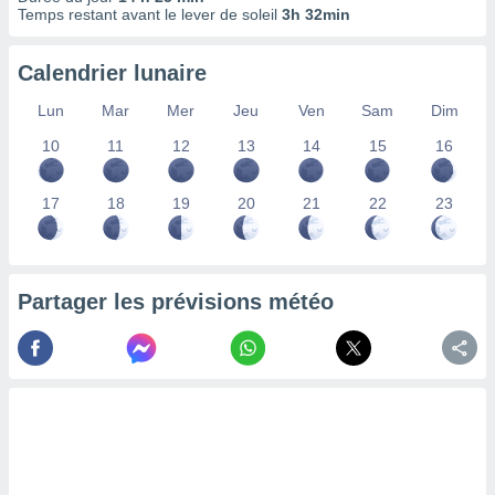
ires
Temps restant avant le lever de soleil
3h 32min
ons le
ent des
es
Calendrier lunaire
 :
Lun
Mar
Mer
Jeu
Ven
Sam
Dim
et/ou
 à des
10
11
12
13
14
15
16
ions sur
eil,
des
17
18
19
20
21
22
23
limitées
nner la
, créer
Partager les prévisions météo
ils pour
ité
lisée,
des
our
nner des
és
lisées,
s profils
enus