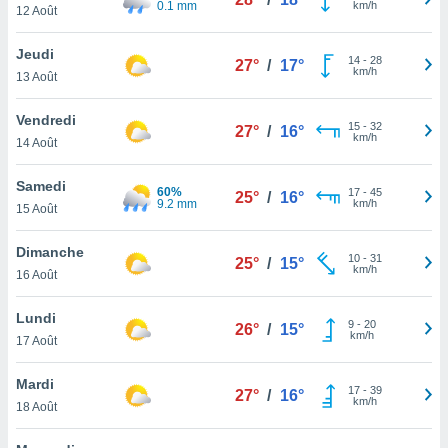
0.1 mm
km/h
n «
12 Août
 et
r »,
Jeudi
14
-
28
cédez au
27°
/
17°
km/h
13 Août
 et vous
z
Vendredi
ation de
15
-
32
27°
/
16°
km/h
14 Août
qu'ils
 nous ou
Samedi
60%
17
-
45
25°
/
16°
aires,
9.2 mm
km/h
15 Août
nt de
Dimanche
t
10
-
31
25°
/
15°
km/h
er le
16 Août
ement
te, ainsi
Lundi
9
-
20
26°
/
15°
km/h
17 Août
per un
écifique
Mardi
us
17
-
39
27°
/
16°
km/h
de la
18 Août
 et du