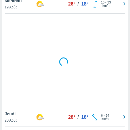
Mercredi
15
-
33
26°
/
18°
lisé en
km/h
19 Août
 de
. Vous
rouver
ations
re
que de
kies
r votre
ement à
ment en
sur le
res des
kies
le au
page de
te web.
Jeudi
MENT,
6
-
24
28°
/
18°
km/h
20 Août
 les