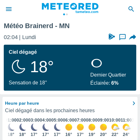
Météo Brainerd - MN
e
ntialité
02:04
Lundi
...
enu de
o.com
Ciel dégagé
o.com) a
18°
aré par
onnels
Dernier Quartier
arantir
Sensation de 18°
Éclairée:
6%
té des
ions
. Vous
Heure par heure
accéder
e en
Ciel dégagé dans les prochaines heures
 les
01:00
02:00
03:00
04:00
05:00
06:00
07:00
08:00
09:00
10:00
11:00
12:
s :
18°
18°
17°
17°
17°
16°
17°
19°
20°
22°
24°
25
r les