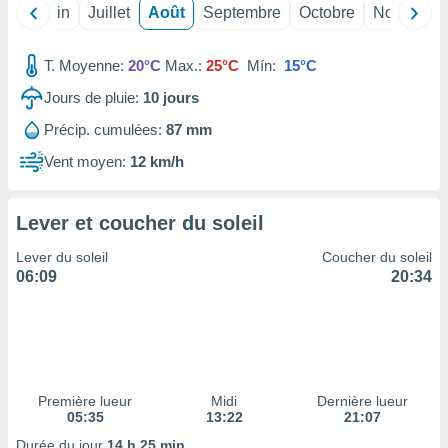
nées
Mai
Juin
Juillet
Août
Septembre
Octobre
Novembre
lles sur
d'un
T. Moyenne:
20°C
Max.:
25°C
Mín:
15°C
égitime,
vous
Jours de pluie:
10
jours
vous
 Pour ce
Précip. cumulées:
87 mm
ous
Vent moyen:
12 km/h
etirer
ement
Lever et coucher du soleil
 opposer
ement
Lever du soleil
Coucher du soleil
nées à
06:09
20:34
ment en
 sur «
res
» ou
e
que de
kies
ite web.
Première lueur
Midi
Dernière lueur
05:35
13:22
21:07
t nos
Durée du jour
14 h 25 min