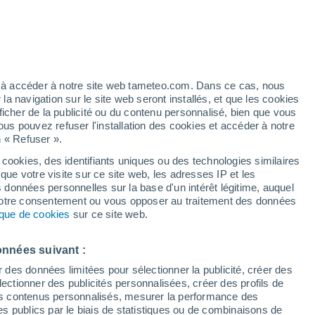
t
h
ez à accéder à notre site web tameteo.com. Dans ce cas, nous
 navigation sur le site web seront installés, et que les cookies
ficher de la publicité ou du contenu personnalisé, bien que vous
ous pouvez refuser l'installation des cookies et accéder à notre
n « Refuser ».
 cookies, des identifiants uniques ou des technologies similaires
que votre visite sur ce site web, les adresses IP et les
 de couverture nuageuse
Radar de pluie
Satellites
Modèles
s données personnelles sur la base d'un intérêt légitime, auquel
 votre consentement ou vous opposer au traitement des données
tique de cookies
sur ce site web.
Lundi
Mardi
Mercredi
Jeudi
onnées suivant :
10 Août
11 Août
12 Août
13 Août
r des données limitées pour sélectionner la publicité, créer des
sélectionner des publicités personnalisées, créer des profils de
 des contenus personnalisés, mesurer la performance des
s publics par le biais de statistiques ou de combinaisons de
40%
80%
90%
70%