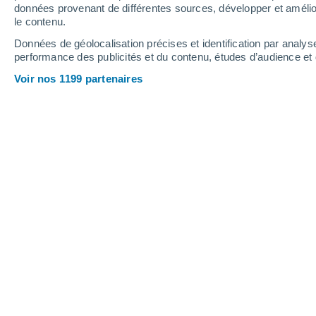
1.3 mm
0.2 mm
1.7 mm
données provenant de différentes sources, développer et amélior
le contenu.
36°
/
23°
35°
/
22°
36°
/
22°
Données de géolocalisation précises et identification par analys
performance des publicités et du contenu, études d’audience e
13
-
34
km/h
9
-
28
km/h
12
14
-
44
km/h
Voir nos 1199 partenaires
Météo Alexandria - VA aujourd´hui
, 7
Ensoleillé
27°
09:00
T. ressentie
29°
Ensoleillé
29°
10:00
T. ressentie
32°
Ensoleillé
31°
11:00
T. ressentie
35°
Éclaircies
32°
12:00
T. ressentie
36°