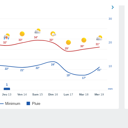
30
34°
33°
33°
20
32°
31°
30°
29°
24°
10
22°
22°
21°
21°
19°
17°
1
mm
Jeu
13
Ven
14
Sam
15
Dim
16
Lun
17
Mar
18
Mer
19
Minimum
Pluie