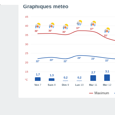
Graphiques météo
45
40
37°
37°
36°
36°
35°
35
33°
30
25
24°
23°
23°
22°
22°
22°
20
3.1
15
2.7
1.7
1.3
0.2
0.2
°C
Ven
7
Sam
8
Dim
9
Lun
10
Mar
11
Mer
12
Maximum