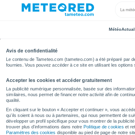
Météo
Actual
Avis de confidentialité
Le contenu de Tameteo.com (tameteo.com) a été préparé par des 
fournies. Vous pouvez accéder à ce site en utilisant les options 
Accepter les cookies et accéder gratuitement
Accueil
États-Unis
Virginie
Alexandria
La publicité numérique personnalisée, basée sur des information
similaires, nous permet de financer notre activité afin de conti
Météo Alexandria - VA
qualité.
En cliquant sur le bouton « Accepter et continuer », vous accéde
08:58
Vendredi
qu'ils soient à nous ou à partenaires, qui nous permettent de sui
développer un profil spécifique pour vous montrer de la publicit
trouver plus d'informations dans notre
Politique de cookies
et re
Ensoleillé
Paramètres des cookies
disponible au pied de page de notre si