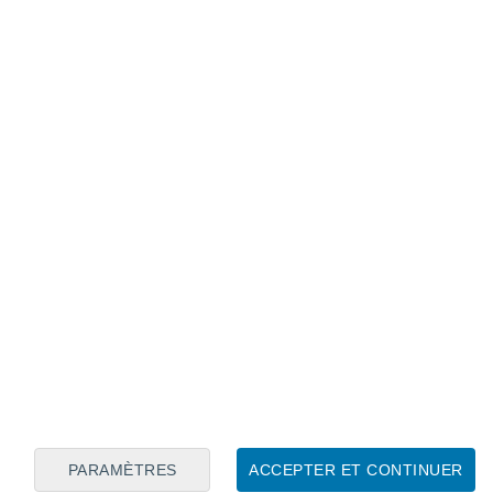
Calendrier lunaire
Lun
Mar
Mer
Jeu
Ven
Sam
Dim
7
8
9
10
11
12
13
14
15
16
17
18
19
20
PARAMÈTRES
ACCEPTER ET CONTINUER