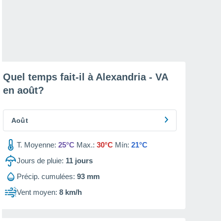
Quel temps fait-il à Alexandria - VA
en
août
?
Août
T. Moyenne:
25°C
Max.:
30°C
Mín:
21°C
Jours de pluie:
11
jours
Précip. cumulées:
93 mm
Vent moyen:
8 km/h