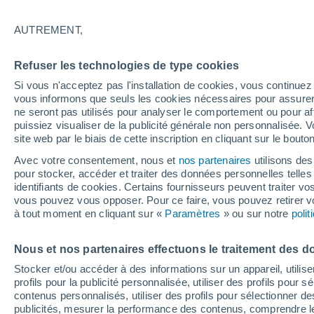
27°
AUTREMENT,
Sud-oues
Refuser les technologies de type cookies
Sensation de 29°
7
-
19 km/
Si vous n'acceptez pas l'installation de cookies, vous continu
vous informons que seuls les cookies nécessaires pour assurer la
ne seront pas utilisés pour analyser le comportement ou pour af
puissiez visualiser de la publicité générale non personnalisée. V
Flash info
site web par le biais de cette inscription en cliquant sur le bouto
Une nouvelle canicule attendue la semaine
prochaine en France !
Avec votre consentement, nous et
nos partenaires
utilisons des
pour stocker, accéder et traiter des données personnelles telles 
Météo 1 - 7 jours
Heure par heure
Actualité
Carte
identifiants de cookies. Certains fournisseurs peuvent traiter vo
vous pouvez vous opposer. Pour ce faire, vous pouvez retirer
à tout moment en cliquant sur «
Paramètres
» ou sur notre
poli
Demain
Dimanche
Aujourd´hui
Nous et nos partenaires effectuons le traitement des d
8 Août
9 Août
7 Août
Stocker et/ou accéder à des informations sur un appareil, utilise
profils pour la publicité personnalisée, utiliser des profils pour 
contenus personnalisés, utiliser des profils pour sélectionner
publicités, mesurer la performance des contenus, comprendre le
70%
50%
80%