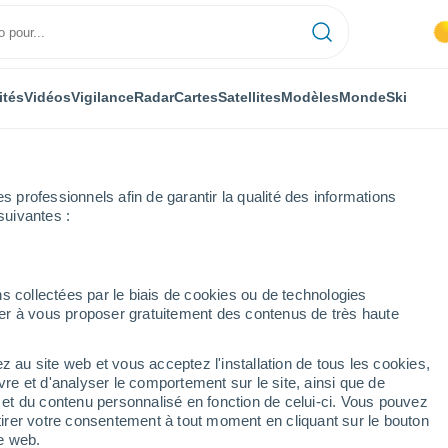
ités
Vidéos
Vigilance
Radar
Cartes
Satellites
Modèles
Monde
Ski
professionnels afin de garantir la qualité des informations
suivantes :
s collectées par le biais de cookies ou de technologies
nuer à vous proposer gratuitement des contenus de très haute
z au site web et vous acceptez l'installation de tous les cookies,
...
vre et d'analyser le comportement sur le site, ainsi que de
é et du contenu personnalisé en fonction de celui-ci. Vous pouvez
Heure par heure
tirer votre consentement à tout moment en cliquant sur le bouton
Chaleur humide et étouffante
te web.
dans les prochaines heures