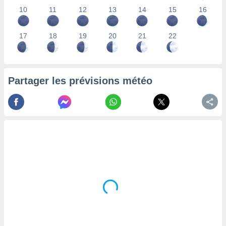
lisés,
10
11
12
13
14
15
16
des
our
17
18
19
20
21
22
nner des
s
lisés,
la
ance des
Partager les prévisions météo
s,
la
ance des
s,
dre les
par le
ques ou
inaisons
ées
nt de
tes
,
er et
r les