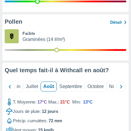
nées
lles sur
d'un
égitime,
Pollen
Détail
vous
vous
Faible
 Pour ce
Graminées (14 #/m³)
ous
etirer
ement
 opposer
Quel temps fait-il à Withcall en
août
?
ement
nées à
ment en
Mai
Juin
Juillet
Août
Septembre
Octobre
Novembre
 sur «
res
» ou
e
T. Moyenne:
17°C
Max.:
21°C
Mín:
13°C
que de
kies
Jours de pluie:
12
jours
ite web.
Précip. cumulées:
72 mm
t nos
Vent moyen:
15 km/h