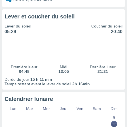
ires
ons le
ent des
Lever et coucher du soleil
es
 :
Lever du soleil
Coucher du soleil
et/ou
05:29
20:40
 à des
ions sur
eil,
des
limitées
Première lueur
Midi
Dernière lueur
nner la
04:48
13:05
21:21
, créer
ils pour
Durée du jour
15 h 11 min
ité
Temps restant avant le lever de soleil
2h 16min
lisée,
des
Calendrier lunaire
our
nner des
Lun
Mar
Mer
Jeu
Ven
Sam
Dim
és
lisées,
9
s profils
enus