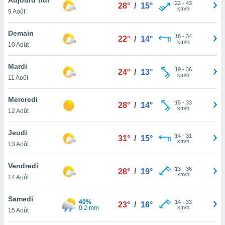
n «
22
-
43
28°
/
15°
km/h
9 Août
 et
r »,
cédez au
Demain
16
-
34
22°
/
14°
 et vous
km/h
10 Août
z
ation de
Mardi
19
-
36
24°
/
13°
km/h
11 Août
qu'ils
 nous ou
aires,
Mercredi
15
-
33
28°
/
14°
km/h
12 Août
nt de
t
Jeudi
14
-
31
er le
31°
/
15°
km/h
13 Août
ement
te, ainsi
Vendredi
13
-
36
28°
/
19°
km/h
per un
14 Août
écifique
us
Samedi
40%
14
-
33
de la
23°
/
16°
0.2 mm
km/h
15 Août
 et du