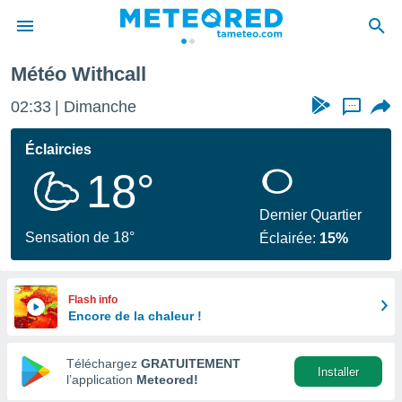
Météo Withcall
e
ntialité
02:33
Dimanche
...
enu de
o.com
Éclaircies
o.com) a
18°
aré par
onnels
Dernier Quartier
arantir
Sensation de 18°
Éclairée:
15%
té des
ions
. Vous
accéder
Flash info
e en
Encore de la chaleur !
 les
Téléchargez
GRATUITEMENT
s :
Installer
l’application
Meteored!
r les