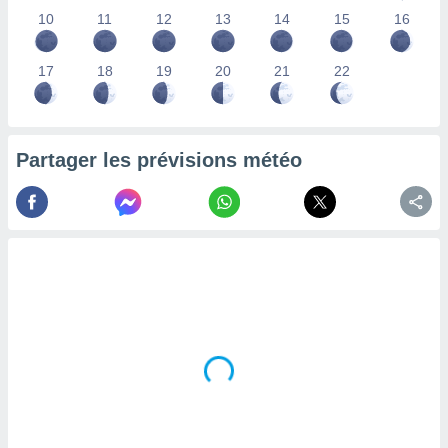
lisés,
10
11
12
13
14
15
16
des
our
17
18
19
20
21
22
nner des
s
lisés,
la
ance des
Partager les prévisions météo
s,
la
ance des
s,
dre les
par le
ques ou
inaisons
ées
nt de
tes
,
er et
r les