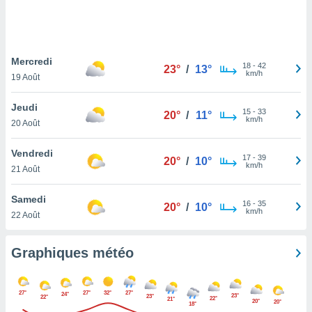
logies
e
s
Mercredi
tez pas
18
-
42
23°
/
13°
km/h
ation de
19 Août
, vous
z à
Jeudi
15
-
33
20°
/
11°
à notre
km/h
20 Août
.com.
Vendredi
 cas,
17
-
39
20°
/
10°
km/h
us
21 Août
ns que
s
Samedi
16
-
35
20°
/
10°
km/h
22 Août
ires
urer la
on sur le
Graphiques météo
 seront
, et que
ies ne
27°
27°
32°
27°
24°
23°
23°
22°
22°
as
21°
20°
20°
18°