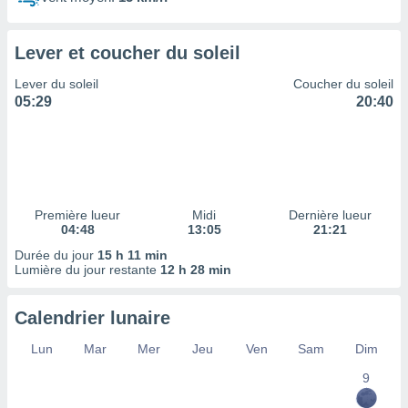
ires
ons le
ent des
Lever et coucher du soleil
es
 :
Lever du soleil
Coucher du soleil
et/ou
05:29
20:40
 à des
ions sur
eil,
des
limitées
Première lueur
Midi
Dernière lueur
nner la
04:48
13:05
21:21
, créer
ils pour
Durée du jour
15 h 11 min
ité
Lumière du jour restante
12 h 28 min
lisée,
des
Calendrier lunaire
our
nner des
Lun
Mar
Mer
Jeu
Ven
Sam
Dim
és
lisées,
9
s profils
enus