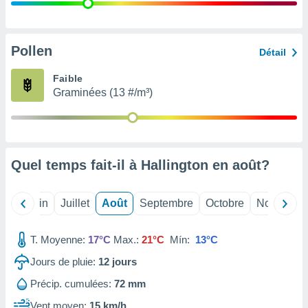
nées
lles sur
d'un
égitime,
Pollen
Détail
vous
vous
Faible
 Pour ce
Graminées (13 #/m³)
ous
etirer
ement
 opposer
Quel temps fait-il à Hallington en
août
?
ement
nées à
ment en
Mai
Juin
Juillet
Août
Septembre
Octobre
Novembre
 sur «
res
» ou
e
T. Moyenne:
17°C
Max.:
21°C
Mín:
13°C
que de
kies
Jours de pluie:
12
jours
ite web.
Précip. cumulées:
72 mm
t nos
Vent moyen:
15 km/h