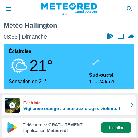
Météo Hallington
e
ntialité
08:53
Dimanche
...
enu de
o.com
Éclaircies
o.com) a
21°
aré par
onnels
Sud-ouest
arantir
Sensation de 21°
11
24 km/h
té des
ions
. Vous
accéder
Flash info
e en
Vigilance orange : alerte aux orages violents !
 les
Téléchargez
GRATUITEMENT
s :
Installer
l’application
Meteored!
r les