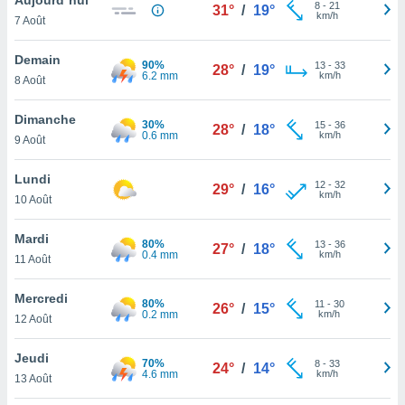
n «
8
-
21
31°
/
19°
km/h
7 Août
 et
r »,
cédez au
Demain
90%
13
-
33
28°
/
19°
 et vous
6.2 mm
km/h
8 Août
z
ation de
Dimanche
30%
15
-
36
28°
/
18°
0.6 mm
km/h
9 Août
qu'ils
 nous ou
aires,
Lundi
12
-
32
29°
/
16°
km/h
10 Août
nt de
t
Mardi
80%
13
-
36
er le
27°
/
18°
0.4 mm
km/h
11 Août
ement
te, ainsi
Mercredi
80%
11
-
30
26°
/
15°
0.2 mm
km/h
per un
12 Août
écifique
us
Jeudi
70%
8
-
33
de la
24°
/
14°
4.6 mm
km/h
13 Août
 et du