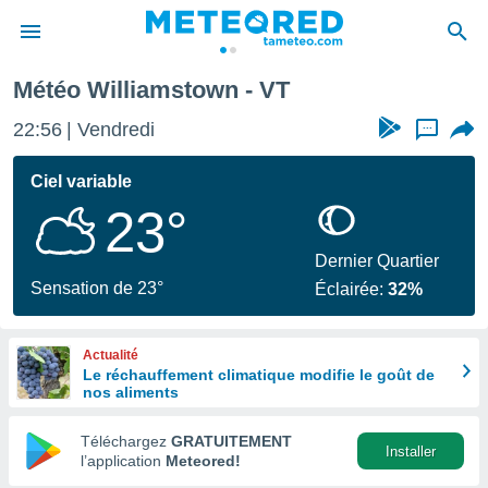
Météo Williamstown - VT
e
ntialité
22:56
Vendredi
...
enu de
o.com
Ciel variable
o.com) a
23°
aré par
onnels
Dernier Quartier
arantir
Sensation de 23°
Éclairée:
32%
té des
ions
. Vous
Actualité
accéder
Le réchauffement climatique modifie le goût de
e en
nos aliments
 les
Téléchargez
GRATUITEMENT
s :
Installer
l’application
Meteored!
r les