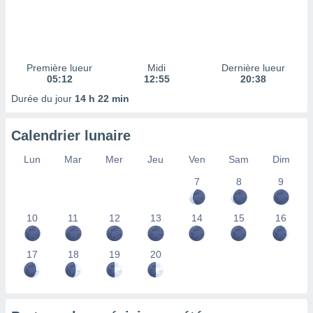
ires
ons le
ent des
es
 :
Première lueur
Midi
Dernière lueur
et/ou
05:12
12:55
20:38
 à des
Durée du jour
14 h 22 min
ions sur
eil,
des
Calendrier lunaire
limitées
Lun
Mar
Mer
Jeu
Ven
Sam
Dim
nner la
, créer
7
8
9
ils pour
ité
10
11
12
13
14
15
16
lisée,
des
our
17
18
19
20
nner des
és
lisées,
s profils
enus