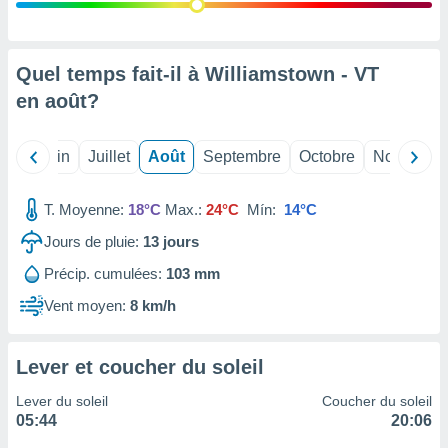
nées
lles sur
d'un
égitime,
Quel temps fait-il à Williamstown - VT
vous
en
août
?
vous
 Pour ce
ous
Mai
Juin
Juillet
Août
Septembre
Octobre
Novembre
etirer
ement
T. Moyenne:
18°C
Max.:
24°C
Mín:
14°C
 opposer
ement
Jours de pluie:
13
jours
nées à
Précip. cumulées:
103 mm
ment en
 sur «
Vent moyen:
8 km/h
res
» ou
e
que de
Lever et coucher du soleil
kies
ite web.
Lever du soleil
Coucher du soleil
05:44
20:06
t nos