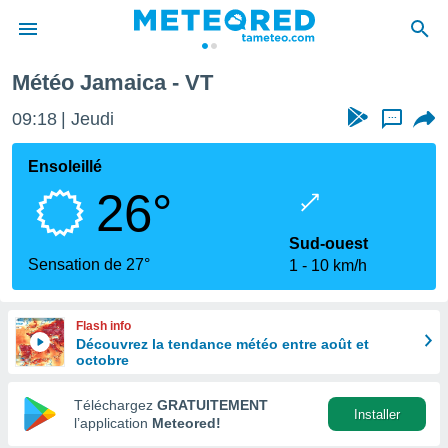
Météo Jamaica - VT
e
ntialité
09:18
Jeudi
...
enu de
o.com
Ensoleillé
o.com) a
26°
aré par
onnels
Sud-ouest
arantir
Sensation de 27°
1
10 km/h
té des
ions
. Vous
Flash info
accéder
Découvrez la tendance météo entre août et
e en
octobre
 les
Téléchargez
GRATUITEMENT
s :
Installer
l’application
Meteored!
r les