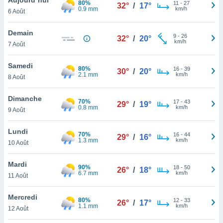
80%
n «
11
-
27
32°
/
17°
0.9 mm
km/h
6 Août
 et
r »,
cédez au
Demain
9
-
26
32°
/
20°
 et vous
km/h
7 Août
z
ation de
Samedi
80%
16
-
39
30°
/
20°
2.1 mm
km/h
8 Août
qu'ils
 nous ou
aires,
Dimanche
70%
17
-
43
29°
/
19°
0.8 mm
km/h
9 Août
nt de
t
Lundi
70%
16
-
44
er le
29°
/
16°
1.3 mm
km/h
10 Août
ement
te, ainsi
Mardi
90%
18
-
50
26°
/
18°
6.7 mm
km/h
per un
11 Août
écifique
us
Mercredi
80%
12
-
33
de la
26°
/
17°
1.1 mm
km/h
12 Août
 et du