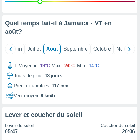
nées
lles sur
d'un
égitime,
Quel temps fait-il à Jamaica - VT en
vous
août
?
vous
 Pour ce
ous
Mai
Juin
Juillet
Août
Septembre
Octobre
Novembre
etirer
ement
T. Moyenne:
19°C
Max.:
24°C
Mín:
14°C
 opposer
ement
Jours de pluie:
13
jours
nées à
Précip. cumulées:
117 mm
ment en
 sur «
Vent moyen:
8 km/h
res
» ou
e
que de
Lever et coucher du soleil
kies
ite web.
Lever du soleil
Coucher du soleil
05:47
20:06
t nos