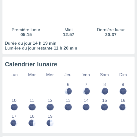
ires
ons le
ent des
es
 :
Première lueur
Midi
Dernière lueur
et/ou
05:15
12:57
20:37
 à des
Durée du jour
14 h 19 min
ions sur
Lumière du jour restante
11 h 20 min
eil,
des
limitées
Calendrier lunaire
nner la
Lun
Mar
Mer
Jeu
Ven
Sam
Dim
, créer
ils pour
6
7
8
9
ité
lisée,
10
11
12
13
14
15
16
des
our
nner des
17
18
19
és
lisées,
s profils
enus