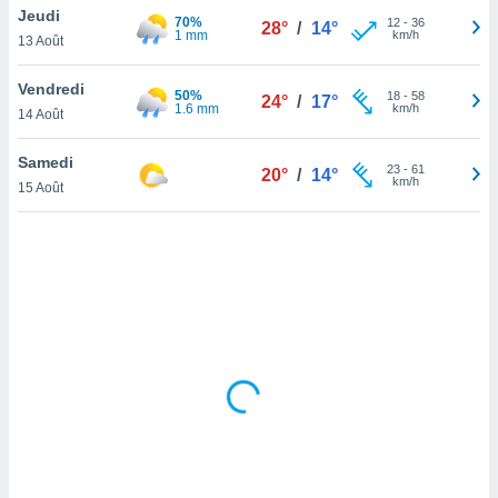
Jeudi
lisé en
70%
12
-
36
28°
/
14°
1 mm
km/h
 de
13 Août
. Vous
rouver
Vendredi
50%
18
-
58
24°
/
17°
1.6 mm
km/h
14 Août
ations
re
Samedi
que de
23
-
61
20°
/
14°
km/h
kies
15 Août
r votre
ement à
ment en
sur le
res des
kies
le au
page de
te web.
MENT,
 les