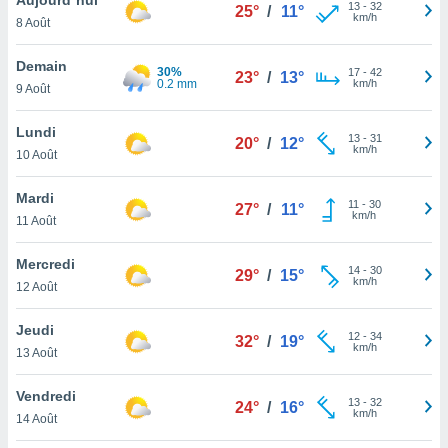
n «
13
-
32
25°
/
11°
km/h
8 Août
 et
r »,
cédez au
Demain
30%
17
-
42
23°
/
13°
 et vous
0.2 mm
km/h
9 Août
z
ation de
Lundi
13
-
31
20°
/
12°
km/h
10 Août
qu'ils
 nous ou
aires,
Mardi
11
-
30
27°
/
11°
km/h
11 Août
nt de
t
Mercredi
14
-
30
er le
29°
/
15°
km/h
12 Août
ement
te, ainsi
Jeudi
12
-
34
32°
/
19°
km/h
per un
13 Août
écifique
us
Vendredi
13
-
32
de la
24°
/
16°
km/h
14 Août
 et du