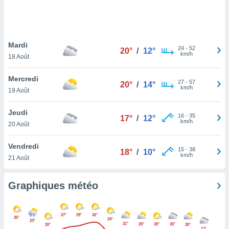
logies
e
s
Mardi
tez pas
24
-
52
20°
/
12°
km/h
ation de
18 Août
, vous
z à
Mercredi
27
-
57
20°
/
14°
à notre
km/h
19 Août
.com.
Jeudi
 cas,
16
-
35
17°
/
12°
km/h
us
20 Août
ns que
s
Vendredi
15
-
38
18°
/
10°
km/h
21 Août
ires
urer la
on sur le
Graphiques météo
 seront
, et que
ies ne
27°
29°
32°
25°
24°
as
23°
21°
20°
20°
20°
20°
20°
17°