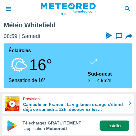
Météo Whitefield
e
ntialité
08:59
Samedi
...
enu de
o.com
Éclaircies
o.com) a
16°
aré par
onnels
Sud-ouest
arantir
Sensation de 16°
3
14 km/h
té des
ions
. Vous
Prévisions
accéder
Canicule en France : la vigilance orange s'étend
e en
déjà ce samedi à 12h, découvrez les
 les
départements concernés
Téléchargez
GRATUITEMENT
s :
Installer
l’application
Meteored!
r les