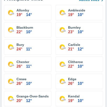
Allonby
Ambleside
19°
14°
19°
10°
Blackburn
Burnley
22°
10°
23°
10°
Bury
Carlisle
24°
11°
21°
12°
Chester
Clitheroe
26°
11°
22°
10°
Crewe
Edge
26°
10°
26°
10°
Grange-Over-Sands
Kendal
20°
12°
19°
10°