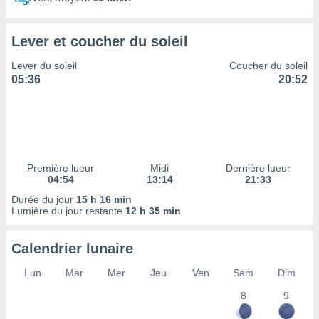
ires
ons le
ent des
Lever et coucher du soleil
es
 :
Lever du soleil
Coucher du soleil
et/ou
05:36
20:52
 à des
ions sur
eil,
des
limitées
Première lueur
Midi
Dernière lueur
nner la
04:54
13:14
21:33
, créer
ils pour
Durée du jour
15 h 16 min
ité
Lumière du jour restante
12 h 35 min
lisée,
des
Calendrier lunaire
our
nner des
Lun
Mar
Mer
Jeu
Ven
Sam
Dim
és
lisées,
8
9
s profils
enus