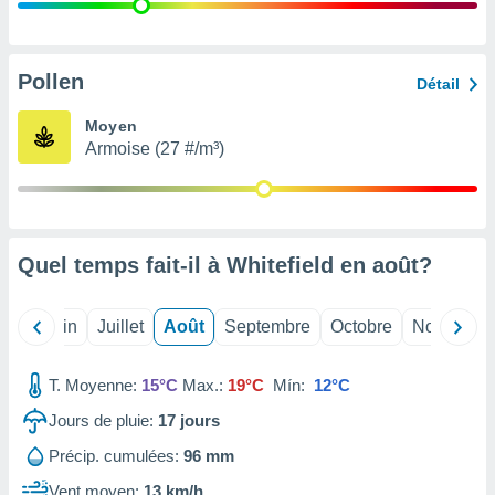
nées
lles sur
d'un
égitime,
Pollen
Détail
vous
vous
Moyen
 Pour ce
Armoise (27 #/m³)
ous
etirer
ement
 opposer
Quel temps fait-il à Whitefield en
août
?
ement
nées à
ment en
Mai
Juin
Juillet
Août
Septembre
Octobre
Novembre
 sur «
res
» ou
e
T. Moyenne:
15°C
Max.:
19°C
Mín:
12°C
que de
kies
Jours de pluie:
17
jours
ite web.
Précip. cumulées:
96 mm
t nos
Vent moyen:
13 km/h