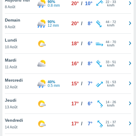
90%
n «
22
-
33
20°
/
10°
0.8 mm
km/h
8 Août
 et
r »,
cédez au
Demain
90%
44
-
72
20°
/
8°
 et vous
12 mm
km/h
9 Août
z
ation de
Lundi
44
-
70
18°
/
6°
km/h
10 Août
qu'ils
 nous ou
aires,
Mardi
33
-
51
16°
/
8°
km/h
11 Août
nt de
t
Mercredi
40%
31
-
53
er le
15°
/
7°
0.5 mm
km/h
12 Août
ement
te, ainsi
Jeudi
14
-
26
17°
/
6°
km/h
per un
13 Août
écifique
us
Vendredi
21
-
37
de la
17°
/
7°
km/h
14 Août
 et du