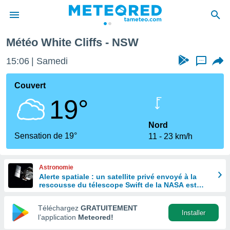
Météo White Cliffs - NSW
e
ntialité
15:06
Samedi
...
enu de
o.com
Couvert
o.com) a
19°
aré par
onnels
Nord
arantir
Sensation de 19°
11
23 km/h
té des
ions
. Vous
Astronomie
accéder
Alerte spatiale : un satellite privé envoyé à la
e en
rescousse du télescope Swift de la NASA est
 les
hors de contrôle
Téléchargez
GRATUITEMENT
s :
Installer
l’application
Meteored!
r les