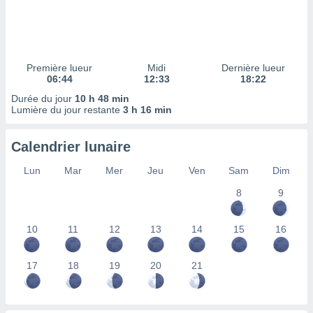
ires
ons le
ent des
es
 :
Première lueur
Midi
Dernière lueur
et/ou
06:44
12:33
18:22
 à des
Durée du jour
10 h 48 min
ions sur
Lumière du jour restante
3 h 16 min
eil,
des
limitées
Calendrier lunaire
nner la
Lun
Mar
Mer
Jeu
Ven
Sam
Dim
, créer
ils pour
8
9
ité
lisée,
10
11
12
13
14
15
16
des
our
nner des
17
18
19
20
21
és
lisées,
s profils
enus