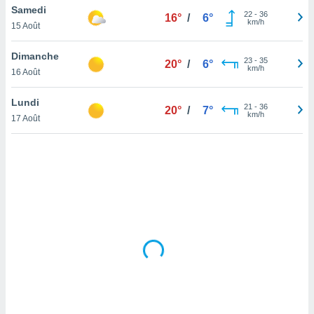
Samedi
lisé en
22
-
36
16°
/
6°
km/h
 de
15 Août
. Vous
rouver
Dimanche
23
-
35
20°
/
6°
km/h
16 Août
ations
re
Lundi
que de
21
-
36
20°
/
7°
km/h
kies
17 Août
r votre
ement à
ment en
sur le
res des
kies
le au
page de
te web.
MENT,
 les