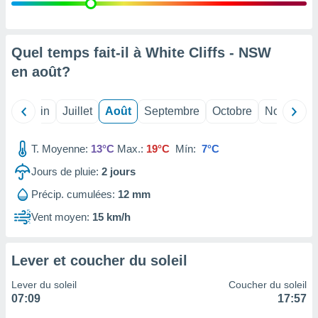
nées
lles sur
d'un
égitime,
Quel temps fait-il à White Cliffs - NSW
vous
en
août
?
vous
 Pour ce
ous
Mai
Juin
Juillet
Août
Septembre
Octobre
Novembre
etirer
ement
T. Moyenne:
13°C
Max.:
19°C
Mín:
7°C
 opposer
ement
Jours de pluie:
2
jours
nées à
Précip. cumulées:
12 mm
ment en
 sur «
Vent moyen:
15 km/h
res
» ou
e
que de
Lever et coucher du soleil
kies
ite web.
Lever du soleil
Coucher du soleil
07:09
17:57
t nos