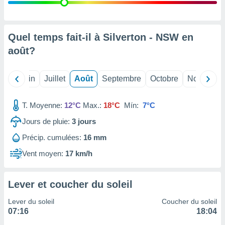
nées
lles sur
d'un
égitime,
Quel temps fait-il à Silverton - NSW en
vous
août
?
vous
 Pour ce
ous
Mai
Juin
Juillet
Août
Septembre
Octobre
Novembre
etirer
ement
T. Moyenne:
12°C
Max.:
18°C
Mín:
7°C
 opposer
ement
Jours de pluie:
3
jours
nées à
Précip. cumulées:
16 mm
ment en
 sur «
Vent moyen:
17 km/h
res
» ou
e
que de
Lever et coucher du soleil
kies
ite web.
Lever du soleil
Coucher du soleil
07:16
18:04
t nos