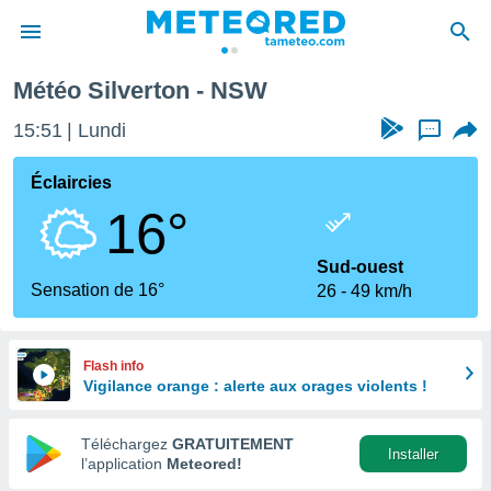
Météo Silverton - NSW
e
ntialité
15:51
Lundi
...
enu de
o.com
Éclaircies
o.com) a
16°
aré par
onnels
Sud-ouest
arantir
Sensation de 16°
26
49 km/h
té des
ions
. Vous
accéder
Flash info
e en
Vigilance orange : alerte aux orages violents !
 les
Téléchargez
GRATUITEMENT
s :
Installer
l’application
Meteored!
r les