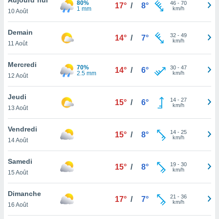
80%
n «
46
-
70
17°
/
8°
1 mm
km/h
10 Août
 et
r »,
cédez au
Demain
32
-
49
14°
/
7°
 et vous
km/h
11 Août
z
ation de
Mercredi
70%
30
-
47
14°
/
6°
2.5 mm
km/h
12 Août
qu'ils
 nous ou
aires,
Jeudi
14
-
27
15°
/
6°
km/h
13 Août
nt de
t
Vendredi
14
-
25
er le
15°
/
8°
km/h
14 Août
ement
te, ainsi
Samedi
19
-
30
15°
/
8°
km/h
per un
15 Août
écifique
us
Dimanche
21
-
36
de la
17°
/
7°
km/h
16 Août
 et du