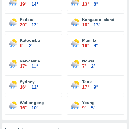
19°
14°
13°
8°
Federal
Kangaroo Island
20°
12°
18°
13°
Katoomba
Manilla
6°
2°
16°
8°
Newcastle
Nowra
17°
11°
7°
2°
Sydney
Tanja
16°
12°
17°
9°
Wollongong
Young
16°
10°
9°
5°