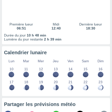
ires
ons le
ent des
es
 :
Première lueur
Midi
Dernière lueur
et/ou
06:51
12:40
18:30
 à des
Durée du jour
10 h 48 min
ions sur
Lumière du jour restante
2 h 39 min
eil,
des
limitées
Calendrier lunaire
nner la
Lun
Mar
Mer
Jeu
Ven
Sam
Dim
, créer
ils pour
10
11
12
13
14
15
16
ité
lisée,
17
18
19
20
21
22
23
des
our
nner des
és
lisées,
Partager les prévisions météo
s profils
enus