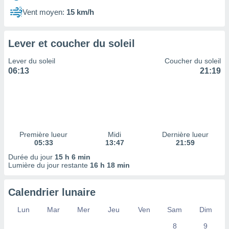
ires
ons le
Vent moyen:
15 km/h
ent des
es
 :
Lever et coucher du soleil
et/ou
Lever du soleil
Coucher du soleil
 à des
06:13
21:19
ions sur
eil,
des
limitées
nner la
, créer
Première lueur
Midi
Dernière lueur
ils pour
05:33
13:47
21:59
ité
Durée du jour
15 h 6 min
lisée,
Lumière du jour restante
16 h 18 min
des
our
nner des
Calendrier lunaire
és
lisées,
Lun
Mar
Mer
Jeu
Ven
Sam
Dim
s profils
8
9
enus