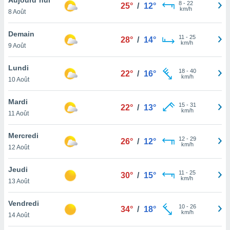
n «
8
-
22
25°
/
12°
km/h
8 Août
 et
r »,
cédez au
Demain
11
-
25
28°
/
14°
 et vous
km/h
9 Août
z
ation de
Lundi
18
-
40
22°
/
16°
km/h
10 Août
qu'ils
 nous ou
aires,
Mardi
15
-
31
22°
/
13°
km/h
11 Août
nt de
t
Mercredi
12
-
29
er le
26°
/
12°
km/h
12 Août
ement
te, ainsi
Jeudi
11
-
25
30°
/
15°
km/h
per un
13 Août
écifique
us
Vendredi
10
-
26
de la
34°
/
18°
km/h
14 Août
 et du