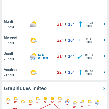
logies
e
s
Mardi
tez pas
21
-
38
21°
/
13°
km/h
ation de
18 Août
, vous
z à
Mercredi
29
-
61
22°
/
16°
à notre
km/h
19 Août
.com.
Jeudi
 cas,
60%
19
-
46
21°
/
14°
0.2 mm
km/h
us
20 Août
ns que
s
Vendredi
10
-
26
22°
/
15°
km/h
21 Août
ires
urer la
on sur le
Graphiques météo
 seront
, et que
ies ne
28°
30°
34°
27°
26°
25°
as
23°
22°
22°
22°
21°
21°
20°