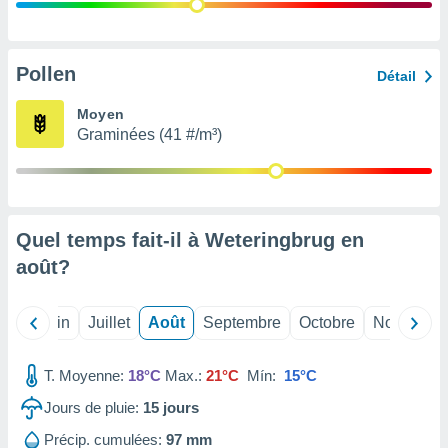
nées
lles sur
d'un
égitime,
Pollen
Détail
vous
vous
Moyen
 Pour ce
Graminées (41 #/m³)
ous
etirer
ement
 opposer
Quel temps fait-il à Weteringbrug en
ement
nées à
août
?
ment en
 sur «
res
» ou
Mai
Juin
Juillet
Août
Septembre
Octobre
Novembre
e
que de
kies
T. Moyenne:
18°C
Max.:
21°C
Mín:
15°C
ite web.
Jours de pluie:
15
jours
t nos
Précip. cumulées:
97 mm