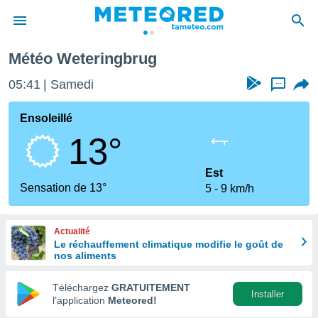
Météo Weteringbrug
e
ntialité
05:41
Samedi
...
enu de
o.com
Ensoleillé
o.com) a
13°
aré par
onnels
Est
arantir
Sensation de 13°
5
9 km/h
té des
ions
. Vous
Actualité
accéder
Le réchauffement climatique modifie le goût de
e en
nos aliments
 les
Téléchargez
GRATUITEMENT
s :
Installer
l’application
Meteored!
r les