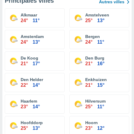
Principales villes
Autres villes
Alkmaar
Amstelveen
24°
11°
25°
13°
Amsterdam
Bergen
24°
13°
24°
11°
De Koog
Den Burg
21°
17°
21°
16°
Den Helder
Enkhuizen
22°
14°
21°
15°
Haarlem
Hilversum
23°
14°
25°
11°
Hoofddorp
Hoorn
25°
13°
23°
12°