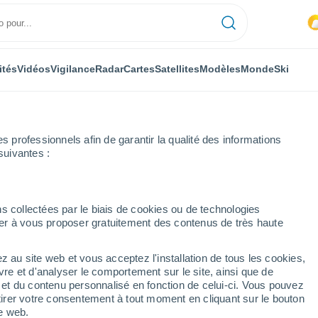
ités
Vidéos
Vigilance
Radar
Cartes
Satellites
Modèles
Monde
Ski
professionnels afin de garantir la qualité des informations
suivantes :
den
s collectées par le biais de cookies ou de technologies
nuer à vous proposer gratuitement des contenus de très haute
z au site web et vous acceptez l'installation de tous les cookies,
...
vre et d'analyser le comportement sur le site, ainsi que de
é et du contenu personnalisé en fonction de celui-ci. Vous pouvez
Heure par heure
tirer votre consentement à tout moment en cliquant sur le bouton
Intervalles nuageux dans les
te web.
prochaines heures