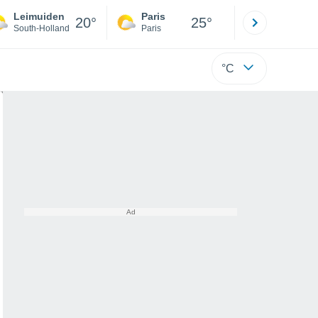
Leimuiden
Paris
Montpelli
20°
25°
South-Holland
Paris
Hérault
°C