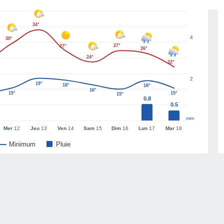
34°
4
30°
27°
27°
26°
24°
22°
2
19°
18°
18°
16°
15°
15°
15°
0.8
0.5
mm
Mer
12
Jeu
13
Ven
14
Sam
15
Dim
16
Lun
17
Mar
18
Minimum
Pluie