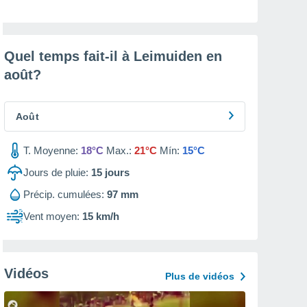
Quel temps fait-il à Leimuiden en
août
?
Août
T. Moyenne:
18°C
Max.:
21°C
Mín:
15°C
Jours de pluie:
15
jours
Précip. cumulées:
97 mm
Vent moyen:
15 km/h
Vidéos
Plus de vidéos