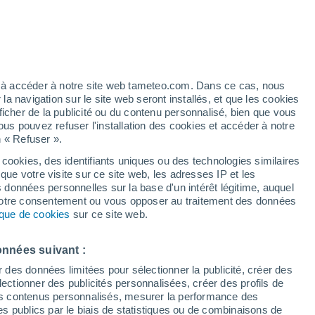
/h
ez à accéder à notre site web tameteo.com. Dans ce cas, nous
 navigation sur le site web seront installés, et que les cookies
ficher de la publicité ou du contenu personnalisé, bien que vous
ous pouvez refuser l'installation des cookies et accéder à notre
 de couverture nuageuse
Radar de pluie
Satellites
Modèles
n « Refuser ».
 cookies, des identifiants uniques ou des technologies similaires
que votre visite sur ce site web, les adresses IP et les
s données personnelles sur la base d'un intérêt légitime, auquel
imanche
Lundi
Mardi
Mercredi
 votre consentement ou vous opposer au traitement des données
9 Août
10 Août
11 Août
12 Août
tique de cookies
sur ce site web.
onnées suivant :
r des données limitées pour sélectionner la publicité, créer des
sélectionner des publicités personnalisées, créer des profils de
28°
/
15°
23°
/
18°
24°
/
14°
30°
/
15°
 des contenus personnalisés, mesurer la performance des
s publics par le biais de statistiques ou de combinaisons de