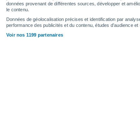
données provenant de différentes sources, développer et amélior
12
-
30
km/h
9
-
23
km/h
13
20
-
44
km/h
le contenu.
Données de géolocalisation précises et identification par analys
performance des publicités et du contenu, études d’audience e
Météo Leimuiden aujourd´hui
, 6 août
Voir nos 1199 partenaires
Éclaircies
20°
17:00
T. ressentie
20°
Éclaircies
19°
18:00
T. ressentie
19°
Éclaircies
19°
19:00
T. ressentie
19°
Éclaircies
19°
20:00
T. ressentie
19°
Éclaircies
18°
21:00
T. ressentie
18°