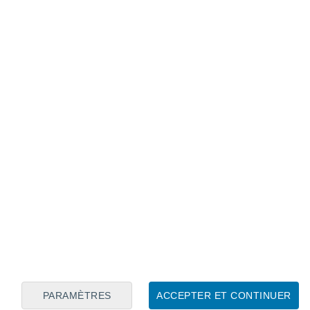
Calendrier lunaire
Lun
Mar
Mer
Jeu
Ven
Sam
Dim
6
7
8
9
10
11
12
13
14
15
16
17
18
19
PARAMÈTRES
ACCEPTER ET CONTINUER
6