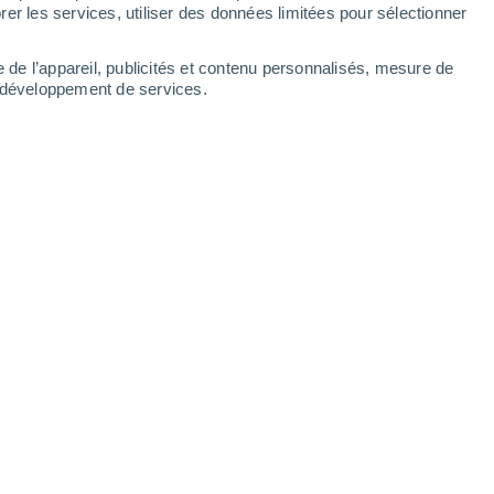
er les services, utiliser des données limitées pour sélectionner
-
32
km/h
14
-
36
km/h
12
-
24
km/h
15
-
35
km/h
e de l’appareil, publicités et contenu personnalisés, mesure de
t développement de services.
Ouest
2 Faible
19
-
42 km/h
FPS:
non
Ouest
1 Faible
17
-
41 km/h
FPS:
non
Ouest
1 Faible
15
-
36 km/h
FPS:
non
Ouest
0 Faible
15
-
32 km/h
FPS:
non
Nord-ouest
0 Faible
13
-
30 km/h
FPS:
non