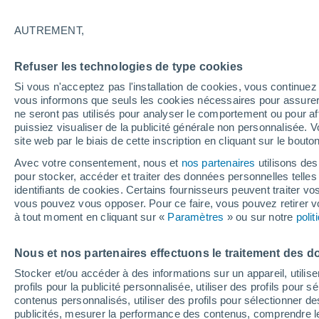
20°
AUTREMENT,
Ouest
Refuser les technologies de type cookies
Sensation de 20°
19
-
42 km
Si vous n'acceptez pas l'installation de cookies, vous continu
vous informons que seuls les cookies nécessaires pour assurer la
ne seront pas utilisés pour analyser le comportement ou pour af
puissiez visualiser de la publicité générale non personnalisée. V
Météo 1 - 7 jours
Heure par heure
Actualité
Carte
site web par le biais de cette inscription en cliquant sur le bouto
Avec votre consentement, nous et
nos partenaires
utilisons des
pour stocker, accéder et traiter des données personnelles telles 
identifiants de cookies. Certains fournisseurs peuvent traiter vo
Demain
Samedi
D
Aujourd´hui
vous pouvez vous opposer. Pour ce faire, vous pouvez retirer
7 Août
8 Août
6 Août
à tout moment en cliquant sur «
Paramètres
» ou sur notre
poli
Nous et nos partenaires effectuons le traitement des d
30%
Stocker et/ou accéder à des informations sur un appareil, utilise
0.2 mm
profils pour la publicité personnalisée, utiliser des profils pour 
22°
/
14°
25°
/
12°
21°
/
16°
contenus personnalisés, utiliser des profils pour sélectionner
publicités, mesurer la performance des contenus, comprendre le