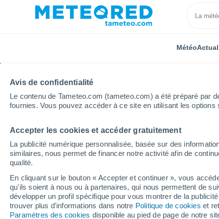
Météo
Actual
Avis de confidentialité
Le contenu de Tameteo.com (tameteo.com) a été préparé par des 
fournies. Vous pouvez accéder à ce site en utilisant les options 
Accepter les cookies et accéder gratuitement
Accueil
Pays-Bas
Hollande-Méridionale
Leimui
La publicité numérique personnalisée, basée sur des information
similaires, nous permet de financer notre activité afin de conti
Météo Leimuiden
qualité.
En cliquant sur le bouton « Accepter et continuer », vous accéde
16:34
Jeudi
qu'ils soient à nous ou à partenaires, qui nous permettent de sui
développer un profil spécifique pour vous montrer de la publicit
trouver plus d'informations dans notre
Politique de cookies
et re
Éclaircies
Paramètres des cookies
disponible au pied de page de notre si