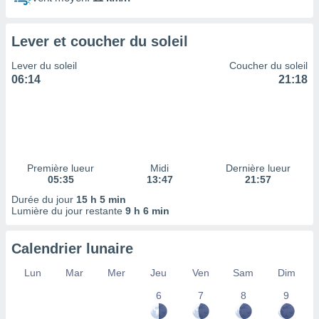
ires
ons le
ent des
Lever et coucher du soleil
es
 :
Lever du soleil
Coucher du soleil
et/ou
06:14
21:18
 à des
ions sur
eil,
des
limitées
Première lueur
Midi
Dernière lueur
nner la
05:35
13:47
21:57
, créer
ils pour
Durée du jour
15 h 5 min
ité
Lumière du jour restante
9 h 6 min
lisée,
des
Calendrier lunaire
our
nner des
Lun
Mar
Mer
Jeu
Ven
Sam
Dim
és
lisées,
6
7
8
9
s profils
enus