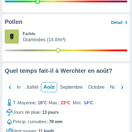
nées
lles sur
d'un
égitime,
Pollen
Détail
vous
vous
Faible
 Pour ce
Graminées (14 #/m³)
ous
etirer
ement
 opposer
Quel temps fait-il à Werchter en
août
?
ement
nées à
ment en
Mai
Juin
Juillet
Août
Septembre
Octobre
Novembre
 sur «
res
» ou
e
T. Moyenne:
18°C
Max.:
23°C
Mín:
14°C
que de
kies
Jours de pluie:
13
jours
ite web.
Précip. cumulées:
78 mm
t nos
Vent moyen:
11 km/h