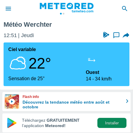
erchter
Météo Werchter
e
ntialité
12:51
Jeudi
...
enu de
o.com
Ciel variable
o.com) a
22°
aré par
onnels
Ouest
arantir
Sensation de 25°
14
34 km/h
té des
ions
. Vous
Flash info
accéder
Découvrez la tendance météo entre août et
e en
octobre
 les
Téléchargez
GRATUITEMENT
s :
Installer
l’application
Meteored!
r les