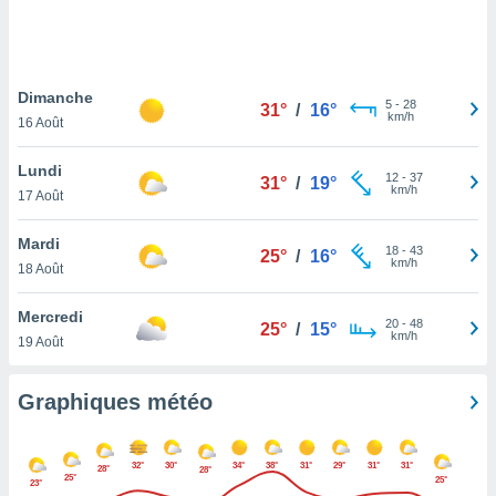
logies
e
s
Dimanche
tez pas
5
-
28
31°
/
16°
km/h
ation de
16 Août
, vous
z à
Lundi
12
-
37
31°
/
19°
à notre
km/h
17 Août
.com.
Mardi
 cas,
18
-
43
25°
/
16°
km/h
us
18 Août
ns que
s
Mercredi
20
-
48
25°
/
15°
km/h
19 Août
ires
urer la
on sur le
Graphiques météo
 seront
, et que
ies ne
32°
30°
34°
38°
31°
29°
31°
31°
28°
28°
as
25°
25°
23°