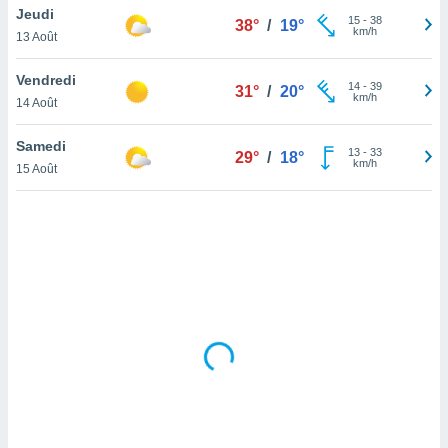
Jeudi
lisé en
15
-
38
38°
/
19°
km/h
 de
13 Août
. Vous
rouver
Vendredi
14
-
39
31°
/
20°
km/h
14 Août
ations
re
Samedi
que de
13
-
33
29°
/
18°
km/h
kies
15 Août
r votre
ement à
ment en
sur le
res des
kies
le au
page de
te web.
MENT,
 les