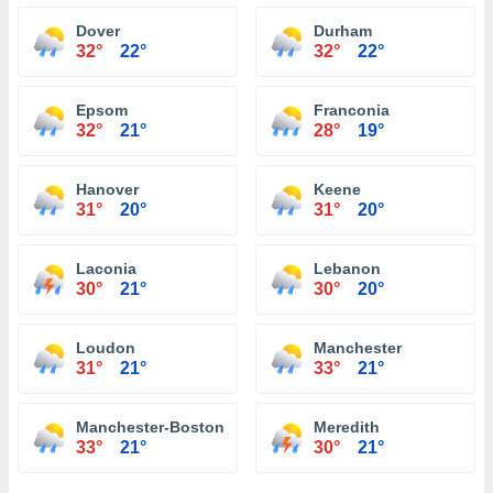
Dover
Durham
32°
22°
32°
22°
Epsom
Franconia
32°
21°
28°
19°
Hanover
Keene
31°
20°
31°
20°
Laconia
Lebanon
30°
21°
30°
20°
Loudon
Manchester
31°
21°
33°
21°
Manchester-Boston Regional Airport
Meredith
33°
21°
30°
21°