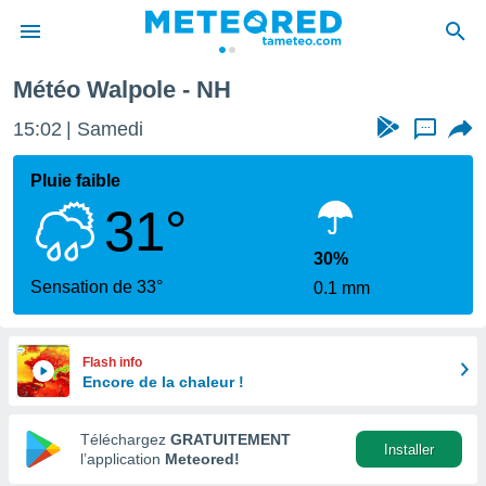
Météo Walpole - NH
e
ntialité
15:02
Samedi
...
enu de
o.com
Pluie faible
o.com) a
31°
aré par
onnels
30%
arantir
Sensation de 33°
0.1 mm
té des
ions
. Vous
accéder
Flash info
e en
Encore de la chaleur !
 les
Téléchargez
GRATUITEMENT
s :
Installer
l’application
Meteored!
r les