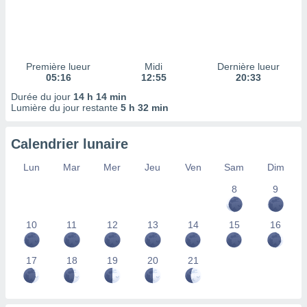
ires
ons le
ent des
es
 :
Première lueur
Midi
Dernière lueur
et/ou
05:16
12:55
20:33
 à des
Durée du jour
14 h 14 min
ions sur
Lumière du jour restante
5 h 32 min
eil,
des
limitées
Calendrier lunaire
nner la
Lun
Mar
Mer
Jeu
Ven
Sam
Dim
, créer
ils pour
8
9
ité
lisée,
10
11
12
13
14
15
16
des
our
nner des
17
18
19
20
21
és
lisées,
s profils
enus