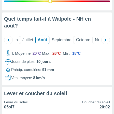
nées
lles sur
d'un
égitime,
Quel temps fait-il à Walpole - NH en
vous
août
?
vous
 Pour ce
ous
Mai
Juin
Juillet
Août
Septembre
Octobre
Novembre
etirer
ement
T. Moyenne:
20°C
Max.:
26°C
Mín:
15°C
 opposer
ement
Jours de pluie:
10
jours
nées à
Précip. cumulées:
91 mm
ment en
 sur «
Vent moyen:
8 km/h
res
» ou
e
que de
Lever et coucher du soleil
kies
ite web.
Lever du soleil
Coucher du soleil
05:47
20:02
t nos