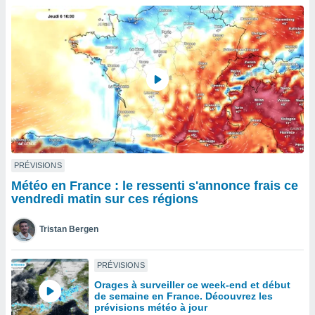
n «
 et
r »,
cédez au
 et vous
z
ation de
qu'ils
 nous ou
aires,
nt de
PRÉVISIONS
t
Météo en France : le ressenti s'annonce frais ce
er le
vendredi matin sur ces régions
ement
te, ainsi
Tristan Bergen
per un
écifique
PRÉVISIONS
us
Orages à surveiller ce week-end et début
de la
de semaine en France. Découvrez les
 et du
prévisions météo à jour