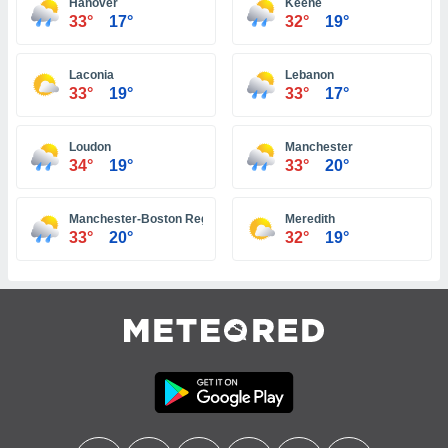
Hanover
Keene
33°
17°
32°
19°
tre
ement,
Laconia
Lebanon
enaires
33°
19°
33°
17°
s des
 des
nts
Loudon
Manchester
 ou des
34°
19°
33°
20°
gies
es pour
 accéder
Manchester-Boston Regional Airport
Meredith
r des
33°
20°
32°
19°
lles
ue votre
r ce site
 IP et
ifiants
es.
eurs
traiter