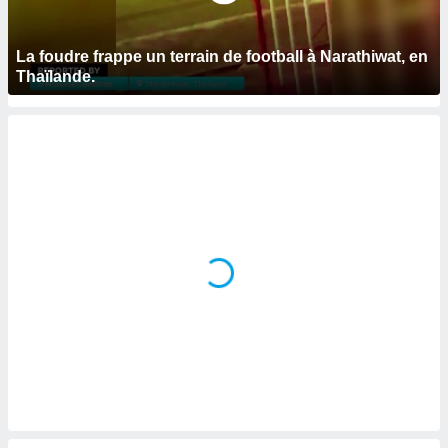
logies
e
s
La foudre frappe un terrain de football à Narathiwat, en
Thaïlande.
tez pas
ation de
, vous
z à
à notre
.com.
 cas,
us
ns que
s
ires
urer la
on sur le
 seront
, et que
ies ne
as