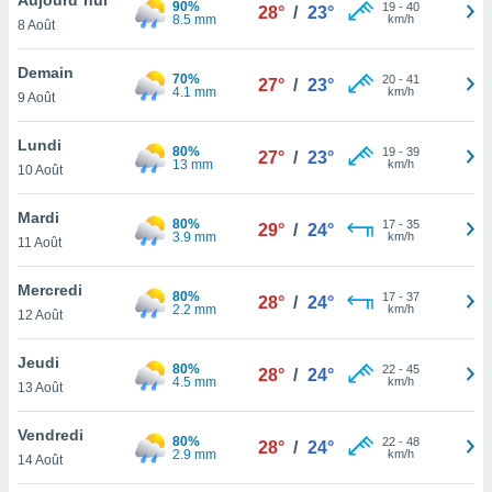
90%
n «
19
-
40
28°
/
23°
8.5 mm
km/h
8 Août
 et
r »,
cédez au
Demain
70%
20
-
41
27°
/
23°
 et vous
4.1 mm
km/h
9 Août
z
ation de
Lundi
80%
19
-
39
27°
/
23°
13 mm
km/h
10 Août
qu'ils
 nous ou
aires,
Mardi
80%
17
-
35
29°
/
24°
3.9 mm
km/h
11 Août
nt de
t
Mercredi
80%
17
-
37
er le
28°
/
24°
2.2 mm
km/h
12 Août
ement
te, ainsi
Jeudi
80%
22
-
45
28°
/
24°
4.5 mm
km/h
per un
13 Août
écifique
us
Vendredi
80%
22
-
48
de la
28°
/
24°
2.9 mm
km/h
14 Août
 et du