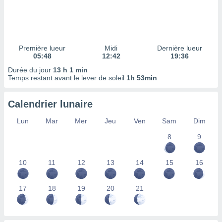
ires
ons le
ent des
es
 :
Première lueur
Midi
Dernière lueur
et/ou
05:48
12:42
19:36
 à des
Durée du jour
13 h 1 min
ions sur
Temps restant avant le lever de soleil
1h 53min
eil,
des
limitées
Calendrier lunaire
nner la
Lun
Mar
Mer
Jeu
Ven
Sam
Dim
, créer
ils pour
8
9
ité
lisée,
10
11
12
13
14
15
16
des
our
nner des
17
18
19
20
21
és
lisées,
s profils
enus