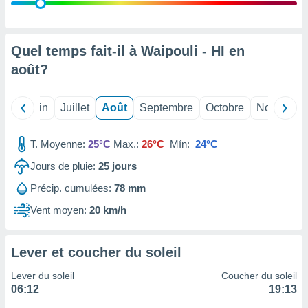
nées
lles sur
d'un
égitime,
Quel temps fait-il à Waipouli - HI en
vous
août
?
vous
 Pour ce
ous
Mai
Juin
Juillet
Août
Septembre
Octobre
Novembre
etirer
ement
T. Moyenne:
25°C
Max.:
26°C
Mín:
24°C
 opposer
ement
Jours de pluie:
25
jours
nées à
Précip. cumulées:
78 mm
ment en
 sur «
Vent moyen:
20 km/h
res
» ou
e
que de
Lever et coucher du soleil
kies
ite web.
Lever du soleil
Coucher du soleil
06:12
19:13
t nos