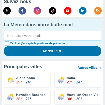
Suivez-nous
La Météo dans votre boîte mail
J'ai lu et j'accepte la politique de privacité
Principales villes
Autres villes
Aloha Kona
Hana
29°
24°
27°
24°
Hawaiian Beaches
Hawaiian Ocean View
28°
21°
30°
20°