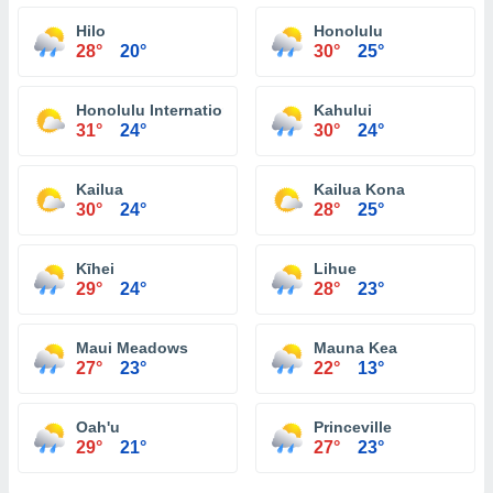
Hilo
Honolulu
28°
20°
30°
25°
Honolulu International Airport
Kahului
31°
24°
30°
24°
Kailua
Kailua Kona
30°
24°
28°
25°
Kīhei
Lihue
29°
24°
28°
23°
Maui Meadows
Mauna Kea
27°
23°
22°
13°
Oah'u
Princeville
29°
21°
27°
23°