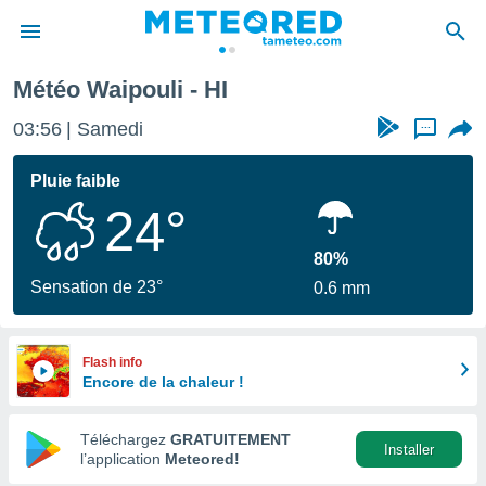
Météo Waipouli - HI
e
ntialité
03:56
Samedi
...
enu de
o.com
Pluie faible
o.com) a
24°
aré par
onnels
80%
arantir
Sensation de 23°
0.6 mm
té des
ions
. Vous
accéder
Flash info
e en
Encore de la chaleur !
 les
Téléchargez
GRATUITEMENT
s :
Installer
l’application
Meteored!
r les