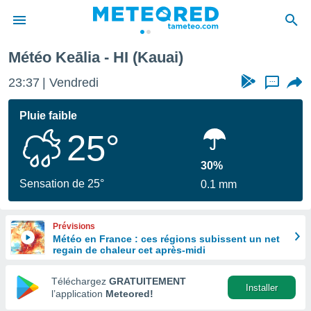
Météo Keālia - HI (Kauai)
e
ntialité
23:37
Vendredi
...
enu de
o.com
Pluie faible
o.com) a
25°
aré par
onnels
30%
arantir
Sensation de 25°
0.1 mm
té des
ions
. Vous
Prévisions
accéder
Météo en France : ces régions subissent un net
e en
regain de chaleur cet après-midi
 les
Téléchargez
GRATUITEMENT
s :
Installer
l’application
Meteored!
r les