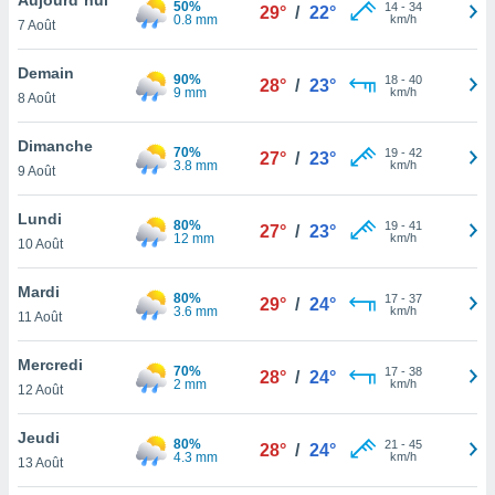
50%
n «
14
-
34
29°
/
22°
0.8 mm
km/h
7 Août
 et
r »,
cédez au
Demain
90%
18
-
40
28°
/
23°
 et vous
9 mm
km/h
8 Août
z
ation de
Dimanche
70%
19
-
42
27°
/
23°
3.8 mm
km/h
9 Août
qu'ils
 nous ou
aires,
Lundi
80%
19
-
41
27°
/
23°
12 mm
km/h
10 Août
nt de
t
Mardi
80%
17
-
37
er le
29°
/
24°
3.6 mm
km/h
11 Août
ement
te, ainsi
Mercredi
70%
17
-
38
28°
/
24°
2 mm
km/h
per un
12 Août
écifique
us
Jeudi
80%
21
-
45
de la
28°
/
24°
4.3 mm
km/h
13 Août
 et du