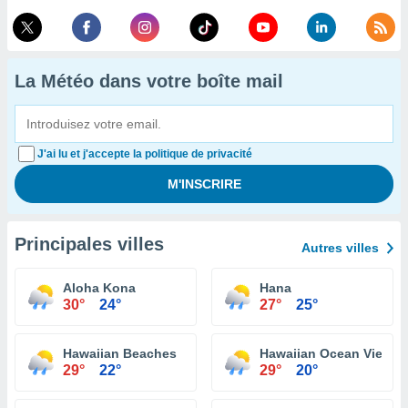
La Météo dans votre boîte mail
J'ai lu et j'accepte la politique de privacité
Principales villes
Autres villes
Aloha Kona
Hana
30°
24°
27°
25°
Hawaiian Beaches
Hawaiian Ocean View
29°
22°
29°
20°