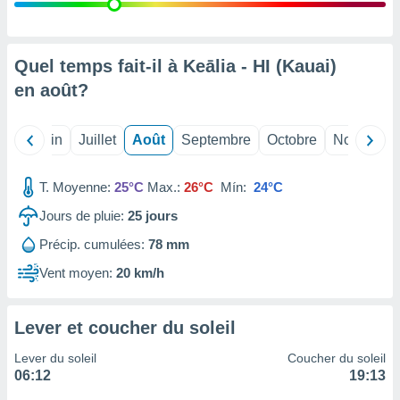
nées
lles sur
d'un
égitime,
Quel temps fait-il à Keālia - HI (Kauai)
vous
en
août
?
vous
 Pour ce
ous
Mai
Juin
Juillet
Août
Septembre
Octobre
Novembre
etirer
ement
T. Moyenne:
25°C
Max.:
26°C
Mín:
24°C
 opposer
ement
Jours de pluie:
25
jours
nées à
Précip. cumulées:
78 mm
ment en
 sur «
Vent moyen:
20 km/h
res
» ou
e
que de
Lever et coucher du soleil
kies
ite web.
Lever du soleil
Coucher du soleil
06:12
19:13
t nos