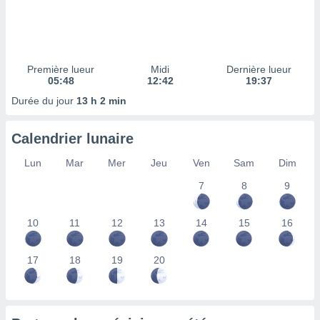
ires
ons le
ent des
es
 :
Première lueur
Midi
Dernière lueur
et/ou
05:48
12:42
19:37
 à des
Durée du jour
13 h 2 min
ions sur
eil,
des
Calendrier lunaire
limitées
Lun
Mar
Mer
Jeu
Ven
Sam
Dim
nner la
, créer
7
8
9
ils pour
ité
10
11
12
13
14
15
16
lisée,
des
our
17
18
19
20
nner des
és
lisées,
s profils
enus