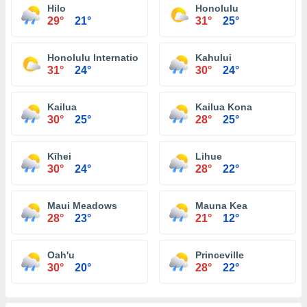
Hilo
Honolulu
29°
21°
31°
25°
Honolulu International Airport
Kahului
31°
24°
30°
24°
Kailua
Kailua Kona
30°
25°
28°
25°
Kīhei
Lihue
30°
24°
28°
22°
Maui Meadows
Mauna Kea
28°
23°
21°
12°
Oah'u
Princeville
30°
20°
28°
22°