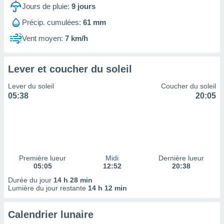
ires
Jours de pluie:
9
jours
ons le
ent des
Précip. cumulées:
61 mm
es
Vent moyen:
7 km/h
 :
et/ou
 à des
Lever et coucher du soleil
ions sur
eil,
Lever du soleil
Coucher du soleil
des
05:38
20:05
limitées
nner la
, créer
ils pour
ité
lisée,
Première lueur
Midi
Dernière lueur
05:05
12:52
20:38
des
our
Durée du jour
14 h 28 min
nner des
Lumière du jour restante
14 h 12 min
és
lisées,
Calendrier lunaire
s profils
enus