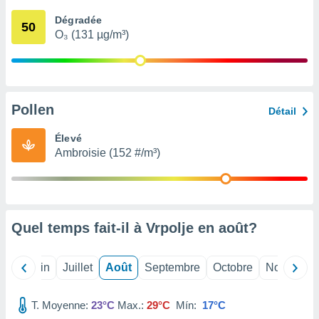
nées
Dégradée
lles sur
50
O₃ (131 µg/m³)
d'un
égitime,
vous
vous
 Pour ce
ous
Pollen
Détail
etirer
Élevé
ement
Ambroisie (152 #/m³)
 opposer
ement
nées à
ment en
 sur «
res
» ou
Quel temps fait-il à Vrpolje en
août
?
e
que de
kies
Mai
Juin
Juillet
Août
Septembre
Octobre
Novembre
ite web.
T. Moyenne:
23°C
Max.:
29°C
Mín:
17°C
t nos