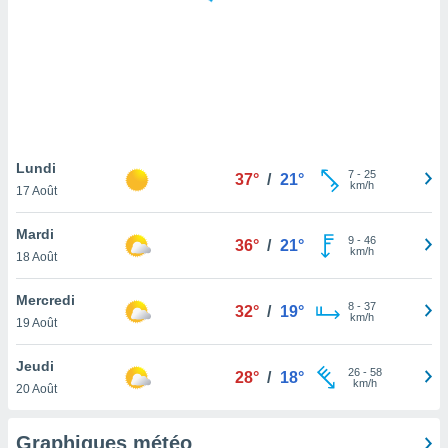
logies
e
s
tez pas
ation de
, vous
z à
à notre
Lundi
7
-
25
37°
/
21°
km/h
17 Août
.com.
 cas,
Mardi
9
-
46
us
36°
/
21°
km/h
18 Août
ns que
s
Mercredi
8
-
37
32°
/
19°
ires
km/h
19 Août
urer la
on sur le
Jeudi
26
-
58
 seront
28°
/
18°
km/h
20 Août
, et que
ies ne
as
Graphiques météo