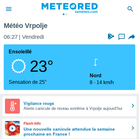
Météo Vrpolje
e
ntialité
06:27
Vendredi
...
enu de
o.com
Ensoleillé
o.com) a
23°
aré par
onnels
Nord
arantir
Sensation de 25°
8
14 km/h
té des
ions
. Vous
accéder
Vigilance rouge
e en
Alerte canicule de niveau extrême à Vrpolje aujourd’hui
 les
Flash info
s :
Une nouvelle canicule attendue la semaine
prochaine en France !
r les