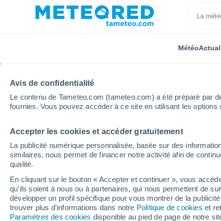
Météo
Actual
Avis de confidentialité
Le contenu de Tameteo.com (tameteo.com) a été préparé par des 
fournies. Vous pouvez accéder à ce site en utilisant les options 
Accepter les cookies et accéder gratuitement
Accueil
République tchèque
Moravie du Sud
Vr
La publicité numérique personnalisée, basée sur des information
similaires, nous permet de financer notre activité afin de conti
Météo Vratenín
qualité.
En cliquant sur le bouton « Accepter et continuer », vous accéde
10:09
Jeudi
qu'ils soient à nous ou à partenaires, qui nous permettent de sui
développer un profil spécifique pour vous montrer de la publicit
trouver plus d'informations dans notre
Politique de cookies
et re
Éclaircies
Paramètres des cookies
disponible au pied de page de notre si