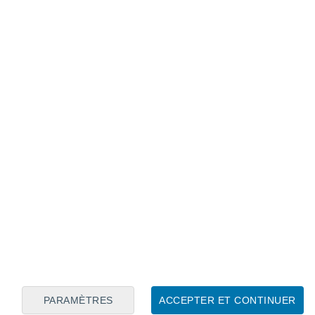
Calendrier lunaire
Lun
Mar
Mer
Jeu
Ven
Sam
Dim
6
7
8
9
10
11
12
13
14
15
16
17
18
19
PARAMÈTRES
ACCEPTER ET CONTINUER