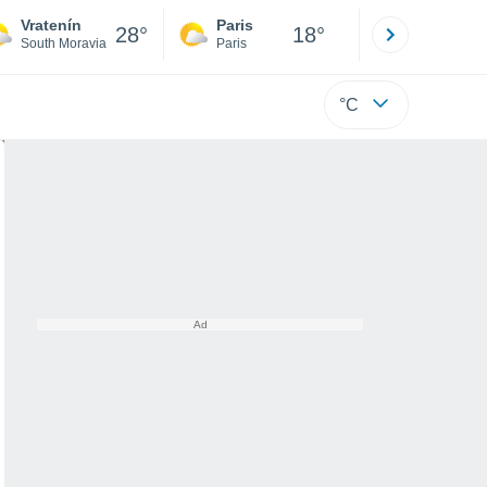
Vratenín
Paris
Montpelli
28°
18°
South Moravia
Paris
Hérault
°C