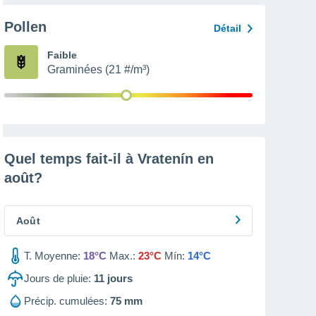
Pollen
Détail
Faible
Graminées (21 #/m³)
Quel temps fait-il à Vratenín en
août
?
Août
T. Moyenne:
18°C
Max.:
23°C
Mín:
14°C
Jours de pluie:
11
jours
Précip. cumulées:
75 mm