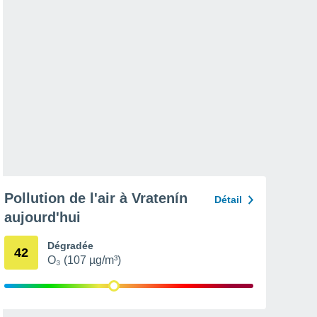
Pollution de l'air à Vratenín
Détail
aujourd'hui
Dégradée
42
O₃ (107 µg/m³)