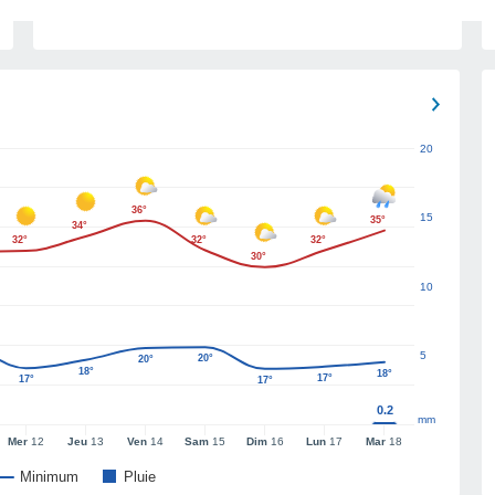
20
36°
15
35°
34°
32°
32°
32°
30°
10
5
20°
20°
18°
18°
17°
17°
17°
0.2
mm
Mer
12
Jeu
13
Ven
14
Sam
15
Dim
16
Lun
17
Mar
18
Minimum
Pluie