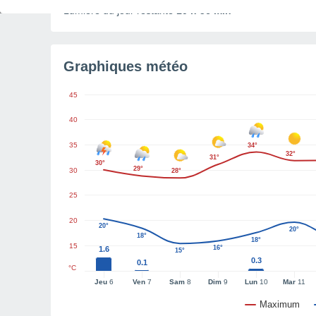
Lumière du jour restante
10 h 56 min
Graphiques météo
45
40
35
34°
32°
31°
30°
29°
30
28°
25
20
20°
20°
18°
18°
15
16°
1.6
15°
0.3
0.1
°C
Jeu
6
Ven
7
Sam
8
Dim
9
Lun
10
Mar
11
Maximum