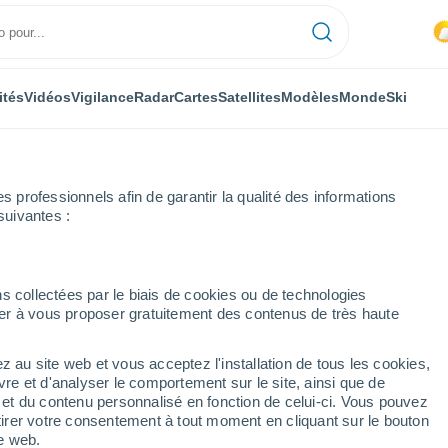
ités
Vidéos
Vigilance
Radar
Cartes
Satellites
Modèles
Monde
Ski
professionnels afin de garantir la qualité des informations
suivantes :
atenín
s collectées par le biais de cookies ou de technologies
nuer à vous proposer gratuitement des contenus de très haute
z au site web et vous acceptez l'installation de tous les cookies,
...
vre et d'analyser le comportement sur le site, ainsi que de
é et du contenu personnalisé en fonction de celui-ci. Vous pouvez
Heure par heure
tirer votre consentement à tout moment en cliquant sur le bouton
Pluie faible dans les prochaines
te web.
heures