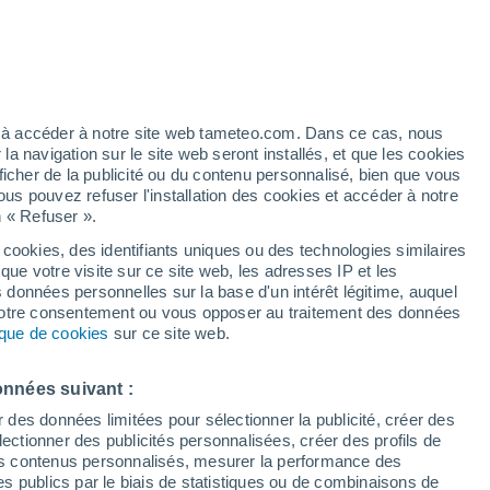
Vigilance orange
Alerte canicule de niveau élevé à
Vratenín aujourd’hui
t
/h
ez à accéder à notre site web tameteo.com. Dans ce cas, nous
 navigation sur le site web seront installés, et que les cookies
ficher de la publicité ou du contenu personnalisé, bien que vous
ous pouvez refuser l'installation des cookies et accéder à notre
n « Refuser ».
tobre
 cookies, des identifiants uniques ou des technologies similaires
que votre visite sur ce site web, les adresses IP et les
de pluie
Radar de pluie
Satellites
Modèles
s données personnelles sur la base d'un intérêt légitime, auquel
 votre consentement ou vous opposer au traitement des données
tique de cookies
sur ce site web.
imanche
Lundi
Mardi
Mercredi
onnées suivant :
9 Août
10 Août
11 Août
12 Août
r des données limitées pour sélectionner la publicité, créer des
sélectionner des publicités personnalisées, créer des profils de
 des contenus personnalisés, mesurer la performance des
s publics par le biais de statistiques ou de combinaisons de
60%