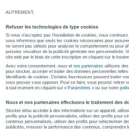
27°
AUTREMENT,
Nord-oues
Refuser les technologies de type cookies
Sensation de 27°
11
-
32 km
Si vous n'acceptez pas l'installation de cookies, vous continu
vous informons que seuls les cookies nécessaires pour assurer la
ne seront pas utilisés pour analyser le comportement ou pour af
puissiez visualiser de la publicité générale non personnalisée. V
Flash info
site web par le biais de cette inscription en cliquant sur le bouto
Découvrez la tendance météo entre août et oc
Avec votre consentement, nous et
nos partenaires
utilisons des
pour stocker, accéder et traiter des données personnelles telles 
Météo 1 - 7 jours
Heure par heure
Actualité
Carte 
identifiants de cookies. Certains fournisseurs peuvent traiter vo
vous pouvez vous opposer. Pour ce faire, vous pouvez retirer
à tout moment en cliquant sur «
Paramètres
» ou sur notre
poli
Demain
Samedi
D
Aujourd´hui
Nous et nos partenaires effectuons le traitement des d
7 Août
8 Août
6 Août
Stocker et/ou accéder à des informations sur un appareil, utilise
profils pour la publicité personnalisée, utiliser des profils pour 
contenus personnalisés, utiliser des profils pour sélectionner
publicités, mesurer la performance des contenus, comprendre le
80%
70%