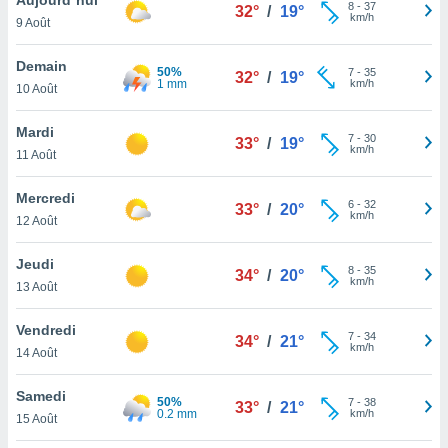
n «
8
-
37
32°
/
19°
km/h
9 Août
 et
r »,
cédez au
Demain
50%
7
-
35
32°
/
19°
 et vous
1 mm
km/h
10 Août
z
ation de
Mardi
7
-
30
33°
/
19°
km/h
11 Août
qu'ils
 nous ou
aires,
Mercredi
6
-
32
33°
/
20°
km/h
12 Août
nt de
t
Jeudi
8
-
35
er le
34°
/
20°
km/h
13 Août
ement
te, ainsi
Vendredi
7
-
34
34°
/
21°
km/h
per un
14 Août
écifique
us
Samedi
50%
7
-
38
de la
33°
/
21°
0.2 mm
km/h
15 Août
 et du