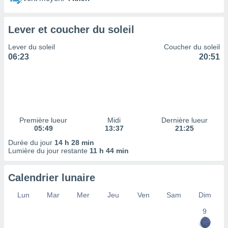
ires
ons le
ent des
Lever et coucher du soleil
es
 :
Lever du soleil
Coucher du soleil
et/ou
06:23
20:51
 à des
ions sur
eil,
des
limitées
Première lueur
Midi
Dernière lueur
nner la
05:49
13:37
21:25
, créer
ils pour
Durée du jour
14 h 28 min
ité
Lumière du jour restante
11 h 44 min
lisée,
des
Calendrier lunaire
our
nner des
Lun
Mar
Mer
Jeu
Ven
Sam
Dim
és
lisées,
9
s profils
enus