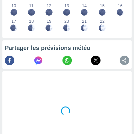
lisés,
10
11
12
13
14
15
16
des
our
17
18
19
20
21
22
nner des
s
lisés,
la
ance des
Partager les prévisions météo
s,
la
ance des
s,
dre les
par le
ques ou
inaisons
ées
nt de
tes
,
er et
r les