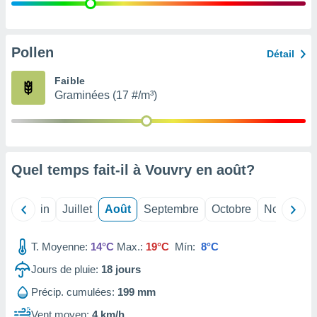
nées
lles sur
d'un
égitime,
Pollen
Détail
vous
vous
Faible
 Pour ce
Graminées (17 #/m³)
ous
etirer
ement
 opposer
Quel temps fait-il à Vouvry en
août
?
ement
nées à
ment en
Mai
Juin
Juillet
Août
Septembre
Octobre
Novembre
 sur «
res
» ou
e
T. Moyenne:
14°C
Max.:
19°C
Mín:
8°C
que de
kies
Jours de pluie:
18
jours
ite web.
Précip. cumulées:
199 mm
t nos
Vent moyen:
4 km/h