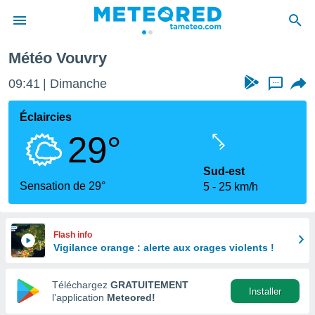
Météo Vouvry
e
ntialité
09:41
Dimanche
...
enu de
o.com
Éclaircies
o.com) a
29°
aré par
onnels
Sud-est
arantir
Sensation de 29°
5
25 km/h
té des
ions
. Vous
accéder
Flash info
e en
Vigilance orange : alerte aux orages violents !
 les
Téléchargez
GRATUITEMENT
s :
Installer
l’application
Meteored!
r les