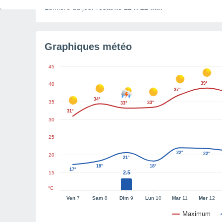
Lumière du jour restante
12 h 22 min
Graphiques météo
45
39°
40
37°
34°
35
33°
33°
31°
30
25
22°
22°
20
21°
18°
18°
17°
2.5
15
°C
Ven
7
Sam
8
Dim
9
Lun
10
Mar
11
Mer
12
Maximum