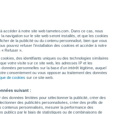
/h
ez à accéder à notre site web tameteo.com. Dans ce cas, nous
 navigation sur le site web seront installés, et que les cookies
ficher de la publicité ou du contenu personnalisé, bien que vous
ous pouvez refuser l'installation des cookies et accéder à notre
n « Refuser ».
 cookies, des identifiants uniques ou des technologies similaires
que votre visite sur ce site web, les adresses IP et les
des températures
Radar de pluie
Satellites
Modèles
s données personnelles sur la base d'un intérêt légitime, auquel
 votre consentement ou vous opposer au traitement des données
tique de cookies
sur ce site web.
Lundi
Mardi
Mercredi
Jeudi
onnées suivant :
10 Août
11 Août
12 Août
13 Août
r des données limitées pour sélectionner la publicité, créer des
sélectionner des publicités personnalisées, créer des profils de
 des contenus personnalisés, mesurer la performance des
s publics par le biais de statistiques ou de combinaisons de