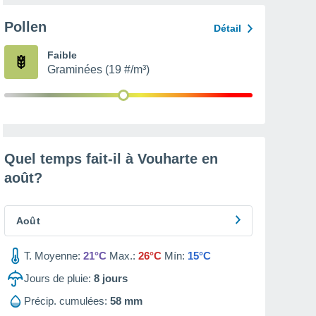
Pollen
Détail
Faible
Graminées (19 #/m³)
Quel temps fait-il à Vouharte en
août
?
Août
T. Moyenne:
21°C
Max.:
26°C
Mín:
15°C
Jours de pluie:
8
jours
Précip. cumulées:
58 mm