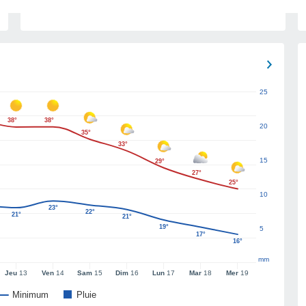
25
38°
38°
20
35°
33°
15
29°
27°
25°
10
23°
22°
21°
21°
19°
5
17°
16°
mm
Jeu
13
Ven
14
Sam
15
Dim
16
Lun
17
Mar
18
Mer
19
Minimum
Pluie