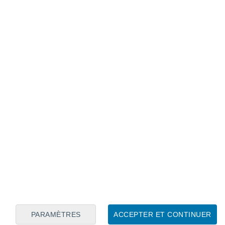
Calendrier lunaire
Lun
Mar
Mer
Jeu
Ven
Sam
Dim
7
8
9
10
11
12
13
14
15
16
17
18
19
20
PARAMÈTRES
ACCEPTER ET CONTINUER