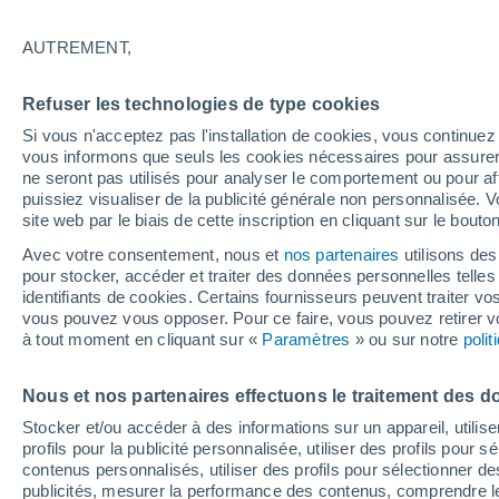
22°
AUTREMENT,
Nord-est
Refuser les technologies de type cookies
Sensation de 22°
15
-
31 km
Si vous n'acceptez pas l'installation de cookies, vous continu
vous informons que seuls les cookies nécessaires pour assurer la
ne seront pas utilisés pour analyser le comportement ou pour af
puissiez visualiser de la publicité générale non personnalisée. V
Flash info
site web par le biais de cette inscription en cliquant sur le bouto
Une nouvelle canicule attendue la semaine
prochaine en France !
Avec votre consentement, nous et
nos partenaires
utilisons des
pour stocker, accéder et traiter des données personnelles telles 
Météo 1 - 7 jours
Heure par heure
Actualité
Carte 
identifiants de cookies. Certains fournisseurs peuvent traiter vo
vous pouvez vous opposer. Pour ce faire, vous pouvez retirer
à tout moment en cliquant sur «
Paramètres
» ou sur notre
poli
Demain
Dimanche
Aujourd´hui
Nous et nos partenaires effectuons le traitement des d
8 Août
9 Août
7 Août
Stocker et/ou accéder à des informations sur un appareil, utilise
profils pour la publicité personnalisée, utiliser des profils pour 
contenus personnalisés, utiliser des profils pour sélectionner
publicités, mesurer la performance des contenus, comprendre le
70%