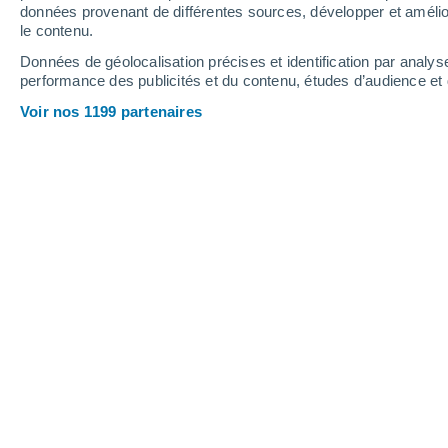
2.5 mm
données provenant de différentes sources, développer et amélior
le contenu.
34°
/
18°
33°
/
21°
31°
/
17°
Données de géolocalisation précises et identification par analys
performance des publicités et du contenu, études d’audience e
13
-
25
km/h
15
-
52
km/h
12
16
-
31
km/h
Voir nos 1199 partenaires
Météo Vouharte aujourd´hui
, 7 août
Ensoleillé
22°
10:00
T. ressentie
22°
Ensoleillé
24°
11:00
T. ressentie
25°
Ensoleillé
26°
12:00
T. ressentie
26°
Ensoleillé
28°
13:00
T. ressentie
27°