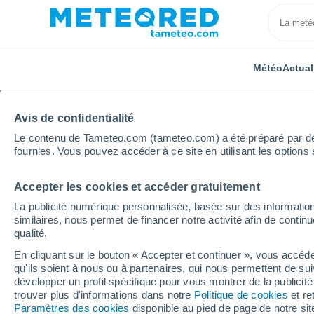
Météo
Actual
Avis de confidentialité
Le contenu de Tameteo.com (tameteo.com) a été préparé par des 
fournies. Vous pouvez accéder à ce site en utilisant les options 
Accepter les cookies et accéder gratuitement
Accueil
Nouvelle-Aquitaine
Charente
Vouharte
La publicité numérique personnalisée, basée sur des information
similaires, nous permet de financer notre activité afin de conti
Météo Vouharte
qualité.
En cliquant sur le bouton « Accepter et continuer », vous accéde
09:31
Vendredi
qu'ils soient à nous ou à partenaires, qui nous permettent de sui
développer un profil spécifique pour vous montrer de la publicit
trouver plus d'informations dans notre
Politique de cookies
et re
Ensoleillé
Paramètres des cookies
disponible au pied de page de notre si