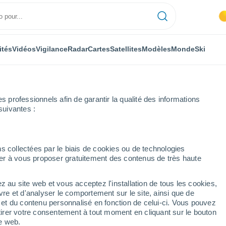
ités
Vidéos
Vigilance
Radar
Cartes
Satellites
Modèles
Monde
Ski
professionnels afin de garantir la qualité des informations
suivantes :
s collectées par le biais de cookies ou de technologies
nuer à vous proposer gratuitement des contenus de très haute
z au site web et vous acceptez l'installation de tous les cookies,
...
vre et d'analyser le comportement sur le site, ainsi que de
é et du contenu personnalisé en fonction de celui-ci. Vous pouvez
Heure par heure
tirer votre consentement à tout moment en cliquant sur le bouton
Intervalles nuageux dans les
te web.
prochaines heures