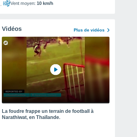
Vent moyen:
10 km/h
Vidéos
Plus de vidéos
La foudre frappe un terrain de football à
Narathiwat, en Thaïlande.