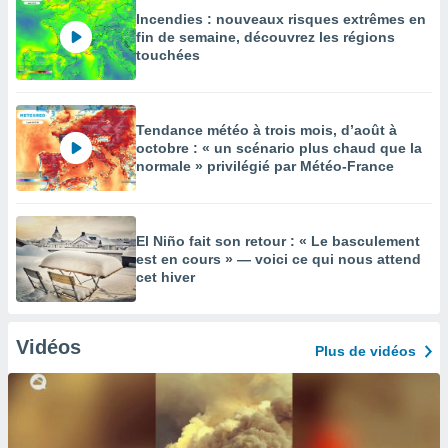
Incendies : nouveaux risques extrêmes en
fin de semaine, découvrez les régions
touchées
Tendance météo à trois mois, d’août à
octobre : « un scénario plus chaud que la
normale » privilégié par Météo-France
El Niño fait son retour : « Le basculement
est en cours » — voici ce qui nous attend
cet hiver
Vidéos
Plus de vidéos