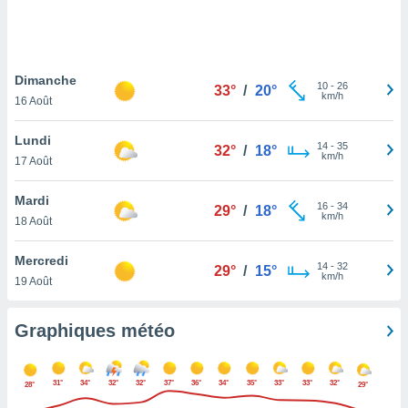
logies
e
s
Dimanche
tez pas
10
-
26
33°
/
20°
km/h
ation de
16 Août
, vous
z à
Lundi
14
-
35
32°
/
18°
à notre
km/h
17 Août
.com.
Mardi
 cas,
16
-
34
29°
/
18°
km/h
us
18 Août
ns que
s
Mercredi
14
-
32
29°
/
15°
km/h
19 Août
ires
urer la
on sur le
Graphiques météo
 seront
, et que
ies ne
31°
34°
32°
32°
37°
36°
34°
35°
33°
33°
32°
28°
29°
as