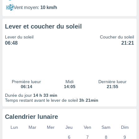
ires
ons le
Vent moyen:
10 km/h
ent des
es
 :
Lever et coucher du soleil
et/ou
Lever du soleil
Coucher du soleil
 à des
06:48
21:21
ions sur
eil,
des
limitées
nner la
, créer
Première lueur
Midi
Dernière lueur
ils pour
06:14
14:05
21:55
ité
Durée du jour
14 h 33 min
lisée,
Temps restant avant le lever de soleil
3h 21min
des
our
nner des
Calendrier lunaire
és
lisées,
Lun
Mar
Mer
Jeu
Ven
Sam
Dim
s profils
6
7
8
9
enus