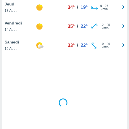
Jeudi
lisé en
9
-
27
34°
/
19°
km/h
 de
13 Août
. Vous
rouver
Vendredi
12
-
25
35°
/
22°
km/h
14 Août
ations
re
Samedi
que de
10
-
26
33°
/
22°
km/h
kies
15 Août
r votre
ement à
ment en
sur le
res des
kies
le au
page de
te web.
MENT,
 les