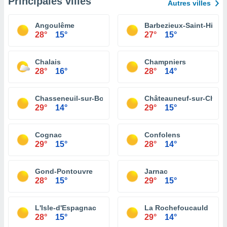
Principales villes
Autres villes
Angoulême
Barbezieux-Saint-Hilair
28°
15°
27°
15°
Chalais
Champniers
28°
16°
28°
14°
Chasseneuil-sur-Bonnieure
Châteauneuf-sur-Chare
29°
14°
29°
15°
Cognac
Confolens
29°
15°
28°
14°
Gond-Pontouvre
Jarnac
28°
15°
29°
15°
L'Isle-d'Espagnac
La Rochefoucauld
28°
15°
29°
14°