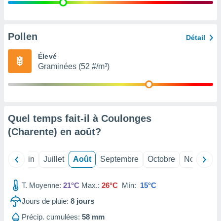
nées
lles sur
d'un
égitime,
Pollen
Détail
vous
vous
Élevé
 Pour ce
Graminées (52 #/m³)
ous
etirer
ement
 opposer
Quel temps fait-il à Coulonges
ement
nées à
(Charente) en
août
?
ment en
 sur «
res
» ou
Mai
Juin
Juillet
Août
Septembre
Octobre
Novembre
e
que de
kies
T. Moyenne:
21°C
Max.:
26°C
Mín:
15°C
ite web.
Jours de pluie:
8
jours
t nos
Précip. cumulées:
58 mm