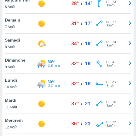
n «
12
-
23
28°
/
14°
km/h
6 Août
 et
r »,
cédez au
Demain
14
-
27
31°
/
17°
 et vous
km/h
7 Août
z
ation de
Samedi
13
-
24
34°
/
19°
km/h
8 Août
qu'ils
 nous ou
aires,
Dimanche
80%
12
-
41
32°
/
19°
2.8 mm
km/h
9 Août
nt de
t
Lundi
30%
11
-
23
er le
32°
/
18°
0.2 mm
km/h
10 Août
ement
te, ainsi
Mardi
13
-
26
37°
/
21°
km/h
per un
11 Août
écifique
us
Mercredi
13
-
32
de la
36°
/
23°
km/h
12 Août
 et du