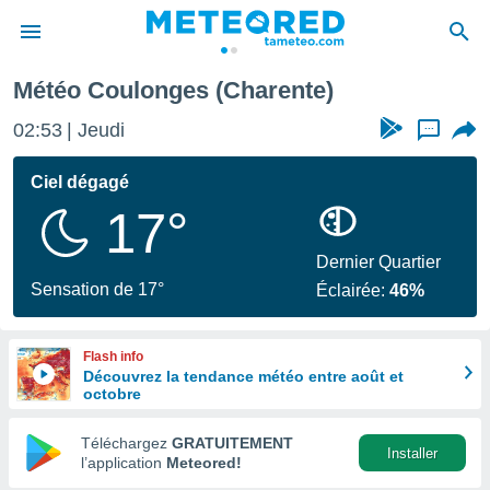
Météo Coulonges (Charente)
e
ntialité
02:53
Jeudi
...
enu de
o.com
Ciel dégagé
o.com) a
17°
aré par
onnels
Dernier Quartier
arantir
Sensation de 17°
Éclairée:
46%
té des
ions
. Vous
Flash info
accéder
Découvrez la tendance météo entre août et
e en
octobre
 les
Téléchargez
GRATUITEMENT
s :
Installer
l’application
Meteored!
r les