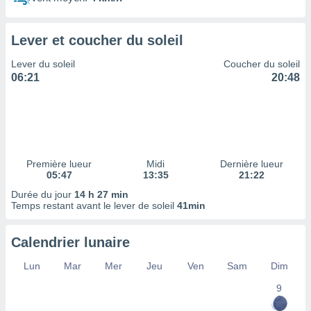
ires
ons le
ent des
Lever et coucher du soleil
es
 :
Lever du soleil
Coucher du soleil
et/ou
06:21
20:48
 à des
ions sur
eil,
des
limitées
Première lueur
Midi
Dernière lueur
nner la
05:47
13:35
21:22
, créer
ils pour
Durée du jour
14 h 27 min
ité
Temps restant avant le lever de soleil
41min
lisée,
des
Calendrier lunaire
our
nner des
Lun
Mar
Mer
Jeu
Ven
Sam
Dim
és
lisées,
9
s profils
enus