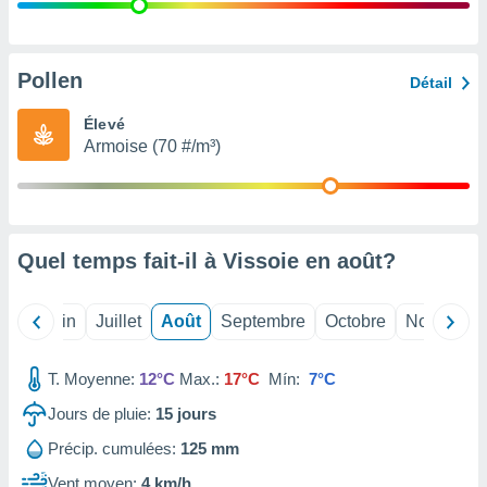
nées
lles sur
d'un
égitime,
Pollen
Détail
vous
vous
Élevé
 Pour ce
Armoise (70 #/m³)
ous
etirer
ement
 opposer
Quel temps fait-il à Vissoie en
août
?
ement
nées à
ment en
Mai
Juin
Juillet
Août
Septembre
Octobre
Novembre
 sur «
res
» ou
e
T. Moyenne:
12°C
Max.:
17°C
Mín:
7°C
que de
kies
Jours de pluie:
15
jours
ite web.
Précip. cumulées:
125 mm
t nos
Vent moyen:
4 km/h