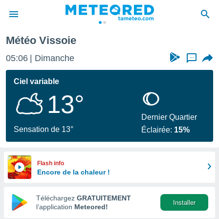
Météo Vissoie
e
ntialité
05:06
Dimanche
...
enu de
o.com
Ciel variable
o.com) a
13°
aré par
onnels
Dernier Quartier
arantir
Sensation de 13°
Éclairée:
15%
té des
ions
. Vous
accéder
Flash info
e en
Encore de la chaleur !
 les
Téléchargez
GRATUITEMENT
s :
Installer
l’application
Meteored!
r les