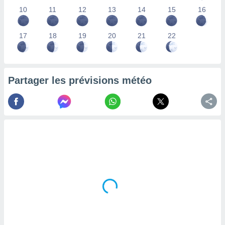
lisés,
10
11
12
13
14
15
16
des
our
17
18
19
20
21
22
nner des
s
lisés,
la
ance des
Partager les prévisions météo
s,
la
ance des
s,
dre les
par le
ques ou
inaisons
ées
nt de
tes
,
er et
r les