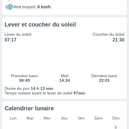
ires
ons le
Vent moyen:
6 km/h
ent des
es
 :
Lever et coucher du soleil
et/ou
Lever du soleil
Coucher du soleil
 à des
07:17
21:30
ions sur
eil,
des
limitées
nner la
, créer
Première lueur
Midi
Dernière lueur
ils pour
06:45
14:24
22:01
ité
Durée du jour
14 h 13 min
lisée,
Temps restant avant le lever de soleil
57min
des
our
nner des
Calendrier lunaire
és
lisées,
Lun
Mar
Mer
Jeu
Ven
Sam
Dim
s profils
9
enus