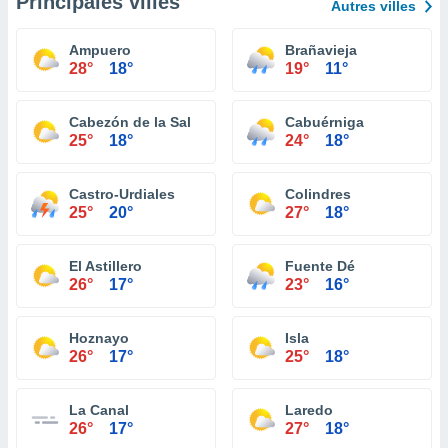
Principales villes
Autres villes
Ampuero
Brañavieja
28°
18°
19°
11°
Cabezón de la Sal
Cabuérniga
25°
18°
24°
18°
Castro-Urdiales
Colindres
25°
20°
27°
18°
El Astillero
Fuente Dé
26°
17°
23°
16°
Hoznayo
Isla
26°
17°
25°
18°
La Canal
Laredo
26°
17°
27°
18°