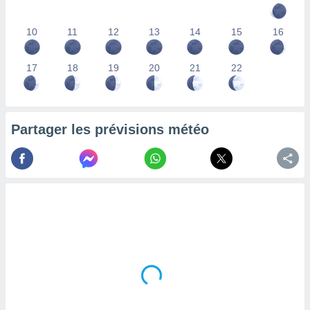
lisés,
des
10
11
12
13
14
15
16
our
nner des
s
17
18
19
20
21
22
lisés,
la
ance des
s,
Partager les prévisions météo
la
ance des
s,
dre les
par le
ques ou
inaisons
ées
nt de
tes
,
er et
r les