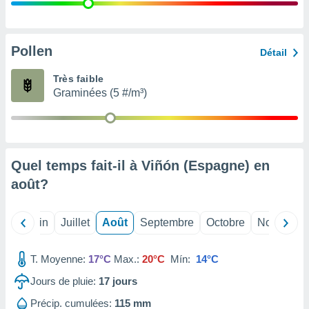
nées
lles sur
d'un
égitime,
Pollen
Détail
vous
vous
Très faible
 Pour ce
Graminées (5 #/m³)
ous
etirer
ement
 opposer
Quel temps fait-il à Viñón (Espagne) en
ement
nées à
août
?
ment en
 sur «
res
» ou
Mai
Juin
Juillet
Août
Septembre
Octobre
Novembre
e
que de
kies
T. Moyenne:
17°C
Max.:
20°C
Mín:
14°C
ite web.
Jours de pluie:
17
jours
t nos
Précip. cumulées:
115 mm