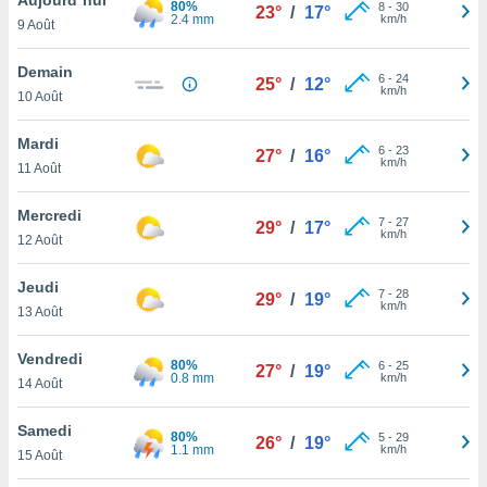
80%
n «
8
-
30
23°
/
17°
2.4 mm
km/h
9 Août
 et
r »,
cédez au
Demain
6
-
24
25°
/
12°
 et vous
km/h
10 Août
z
ation de
Mardi
6
-
23
27°
/
16°
km/h
11 Août
qu'ils
 nous ou
aires,
Mercredi
7
-
27
29°
/
17°
km/h
12 Août
nt de
t
Jeudi
7
-
28
er le
29°
/
19°
km/h
13 Août
ement
te, ainsi
Vendredi
80%
6
-
25
27°
/
19°
0.8 mm
km/h
per un
14 Août
écifique
us
Samedi
80%
5
-
29
de la
26°
/
19°
1.1 mm
km/h
15 Août
 et du