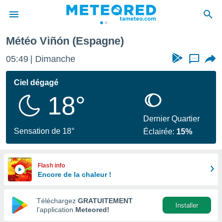
Météo Viñón (Espagne)
e
ntialité
05:49
Dimanche
...
enu de
o.com
Ciel dégagé
o.com) a
18°
aré par
onnels
Dernier Quartier
arantir
Sensation de 18°
Éclairée:
15%
té des
ions
. Vous
accéder
Flash info
e en
Encore de la chaleur !
 les
Téléchargez
GRATUITEMENT
s :
Installer
l’application
Meteored!
r les