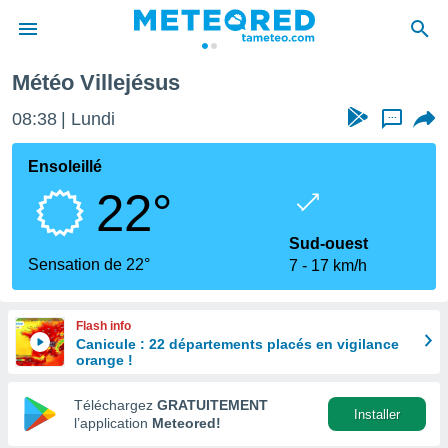
Météo Villejésus
e
ntialité
08:38
Lundi
...
enu de
o.com
Ensoleillé
o.com) a
22°
aré par
onnels
Sud-ouest
arantir
Sensation de 22°
7
17 km/h
té des
ions
. Vous
Flash info
accéder
Canicule : 22 départements placés en vigilance
e en
orange !
 les
Téléchargez
GRATUITEMENT
s :
Installer
l’application
Meteored!
r les