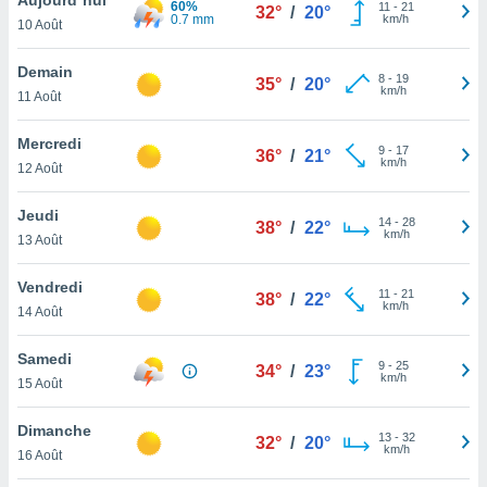
60%
n «
11
-
21
32°
/
20°
0.7 mm
km/h
10 Août
 et
r »,
cédez au
Demain
8
-
19
35°
/
20°
 et vous
km/h
11 Août
z
ation de
Mercredi
9
-
17
36°
/
21°
km/h
12 Août
qu'ils
 nous ou
aires,
Jeudi
14
-
28
38°
/
22°
km/h
13 Août
nt de
t
Vendredi
11
-
21
er le
38°
/
22°
km/h
14 Août
ement
te, ainsi
Samedi
9
-
25
34°
/
23°
km/h
per un
15 Août
écifique
us
Dimanche
13
-
32
de la
32°
/
20°
km/h
16 Août
 et du