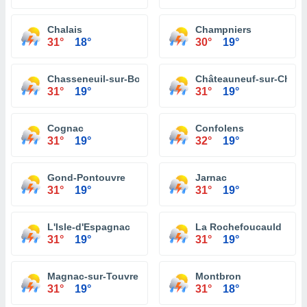
Chalais
Champniers
31°
18°
30°
19°
Chasseneuil-sur-Bonnieure
Châteauneuf-sur-Chare
31°
19°
31°
19°
Cognac
Confolens
31°
19°
32°
19°
Gond-Pontouvre
Jarnac
31°
19°
31°
19°
L'Isle-d'Espagnac
La Rochefoucauld
31°
19°
31°
19°
Magnac-sur-Touvre
Montbron
31°
19°
31°
18°