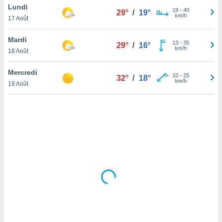
Lundi
lisé en
19
-
40
29°
/
19°
km/h
 de
17 Août
. Vous
rouver
Mardi
13
-
35
29°
/
16°
km/h
18 Août
ations
re
Mercredi
que de
10
-
25
32°
/
18°
km/h
kies
19 Août
r votre
ement à
ment en
sur le
res des
kies
le au
page de
te web.
MENT,
 les