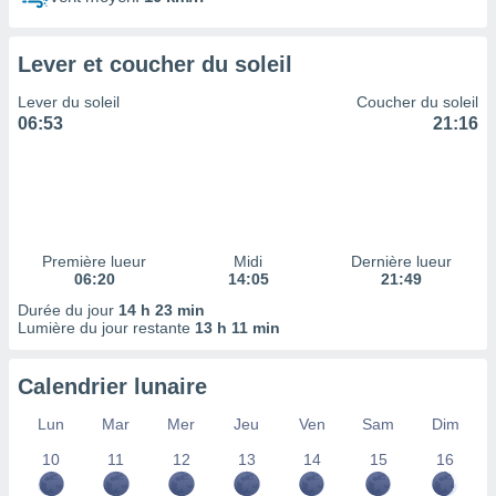
ires
ons le
ent des
Lever et coucher du soleil
es
 :
Lever du soleil
Coucher du soleil
et/ou
06:53
21:16
 à des
ions sur
eil,
des
limitées
Première lueur
Midi
Dernière lueur
nner la
06:20
14:05
21:49
, créer
ils pour
Durée du jour
14 h 23 min
ité
Lumière du jour restante
13 h 11 min
lisée,
des
Calendrier lunaire
our
nner des
Lun
Mar
Mer
Jeu
Ven
Sam
Dim
és
lisées,
10
11
12
13
14
15
16
s profils
enus