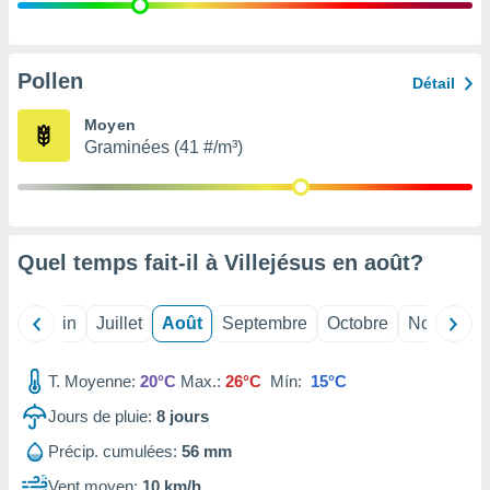
nées
lles sur
d'un
égitime,
Pollen
Détail
vous
vous
Moyen
 Pour ce
Graminées (41 #/m³)
ous
etirer
ement
 opposer
Quel temps fait-il à Villejésus en
août
?
ement
nées à
ment en
Mai
Juin
Juillet
Août
Septembre
Octobre
Novembre
 sur «
res
» ou
e
T. Moyenne:
20°C
Max.:
26°C
Mín:
15°C
que de
kies
Jours de pluie:
8
jours
ite web.
Précip. cumulées:
56 mm
t nos
Vent moyen:
10 km/h