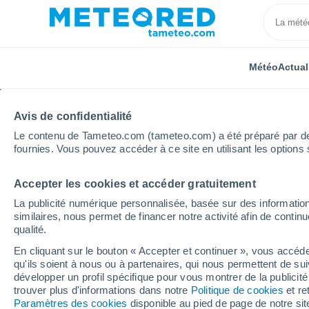
Météo
Actual
Avis de confidentialité
Le contenu de Tameteo.com (tameteo.com) a été préparé par des 
fournies. Vous pouvez accéder à ce site en utilisant les options 
Accepter les cookies et accéder gratuitement
Accueil
Nouvelle-Aquitaine
Charente
Tusson
La publicité numérique personnalisée, basée sur des information
similaires, nous permet de financer notre activité afin de conti
Météo Tusson
qualité.
En cliquant sur le bouton « Accepter et continuer », vous accéde
04:55
Vendredi
qu'ils soient à nous ou à partenaires, qui nous permettent de sui
développer un profil spécifique pour vous montrer de la publicit
trouver plus d'informations dans notre
Politique de cookies
et re
Ciel dégagé
Paramètres des cookies
disponible au pied de page de notre si