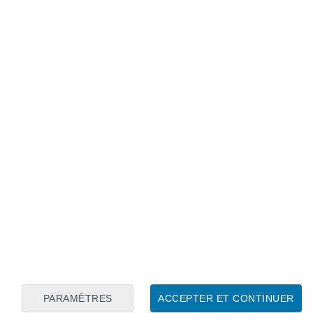
Calendrier lunaire
Lun
Mar
Mer
Jeu
Ven
Sam
Dim
7
8
9
10
11
12
13
14
15
16
17
18
19
20
PARAMÈTRES
ACCEPTER ET CONTINUER