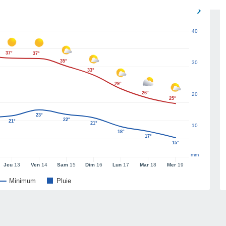
40
37°
37°
35°
30
33°
29°
26°
20
25°
23°
22°
21°
21°
10
18°
17°
15°
mm
Jeu
13
Ven
14
Sam
15
Dim
16
Lun
17
Mar
18
Mer
19
Minimum
Pluie