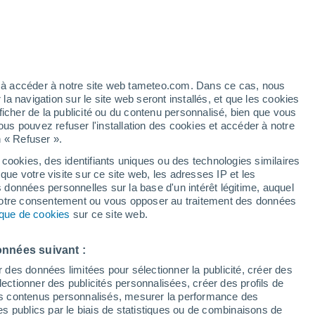
artier
5%
ez à accéder à notre site web tameteo.com. Dans ce cas, nous
 navigation sur le site web seront installés, et que les cookies
ficher de la publicité ou du contenu personnalisé, bien que vous
ous pouvez refuser l'installation des cookies et accéder à notre
n « Refuser ».
 cookies, des identifiants uniques ou des technologies similaires
que votre visite sur ce site web, les adresses IP et les
des températures
Radar de pluie
Satellites
Modèles
s données personnelles sur la base d'un intérêt légitime, auquel
 votre consentement ou vous opposer au traitement des données
tique de cookies
sur ce site web.
Lundi
Mardi
Mercredi
Jeudi
onnées suivant :
10 Août
11 Août
12 Août
13 Août
r des données limitées pour sélectionner la publicité, créer des
sélectionner des publicités personnalisées, créer des profils de
 des contenus personnalisés, mesurer la performance des
s publics par le biais de statistiques ou de combinaisons de