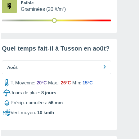
Faible
Graminées (20 #/m³)
Quel temps fait-il à Tusson en
août
?
Août
T. Moyenne:
20°C
Max.:
26°C
Mín:
15°C
Jours de pluie:
8
jours
Précip. cumulées:
56 mm
Vent moyen:
10 km/h