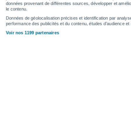
0.3 mm
3.6 mm
données provenant de différentes sources, développer et amélior
le contenu.
34°
/
18°
33°
/
21°
30°
/
16°
Données de géolocalisation précises et identification par analys
performance des publicités et du contenu, études d’audience e
22
-
39
km/h
17
-
38
km/h
11
16
-
31
km/h
Voir nos 1199 partenaires
Météo Tusson aujourd´hui
, 7 août
Ciel dégagé
18°
05:00
T. ressentie
18°
Ciel dégagé
18°
06:00
T. ressentie
18°
Ensoleillé
17°
08:00
T. ressentie
17°
Ensoleillé
23°
11:00
T. ressentie
25°