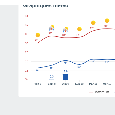
Graphiques météo
45
40
38°
37°
34°
35
33°
33°
30°
30
25
20
21°
21°
21°
18°
18°
15
16°
3.6
0.3
°C
Ven
7
Sam
8
Dim
9
Lun
10
Mar
11
Mer
12
Maximum