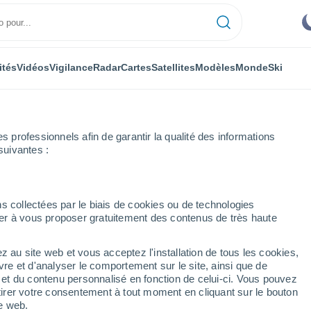
ités
Vidéos
Vigilance
Radar
Cartes
Satellites
Modèles
Monde
Ski
professionnels afin de garantir la qualité des informations
suivantes :
s collectées par le biais de cookies ou de technologies
nuer à vous proposer gratuitement des contenus de très haute
z au site web et vous acceptez l'installation de tous les cookies,
...
vre et d'analyser le comportement sur le site, ainsi que de
é et du contenu personnalisé en fonction de celui-ci. Vous pouvez
Heure par heure
tirer votre consentement à tout moment en cliquant sur le bouton
Ciel dégagé dans les prochaines
te web.
heures