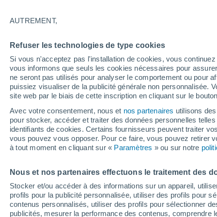
18°
AUTREMENT,
Dernier Qu
Refuser les technologies de type cookies
Éclairée:
3
Sensation de 18°
Si vous n'acceptez pas l'installation de cookies, vous continu
vous informons que seuls les cookies nécessaires pour assurer la
ne seront pas utilisés pour analyser le comportement ou pour af
puissiez visualiser de la publicité générale non personnalisée. V
Flash info
site web par le biais de cette inscription en cliquant sur le bouto
Une nouvelle canicule attendue la semaine
prochaine en France !
Avec votre consentement, nous et
nos partenaires
utilisons des
pour stocker, accéder et traiter des données personnelles telles 
Météo 1 - 7 jours
Heure par heure
Actualité
Carte 
identifiants de cookies. Certains fournisseurs peuvent traiter vo
vous pouvez vous opposer. Pour ce faire, vous pouvez retirer
à tout moment en cliquant sur «
Paramètres
» ou sur notre
poli
Demain
Dimanche
Aujourd´hui
Nous et nos partenaires effectuons le traitement des d
8 Août
9 Août
7 Août
Stocker et/ou accéder à des informations sur un appareil, utilise
profils pour la publicité personnalisée, utiliser des profils pour 
contenus personnalisés, utiliser des profils pour sélectionner
publicités, mesurer la performance des contenus, comprendre le
30%
70%