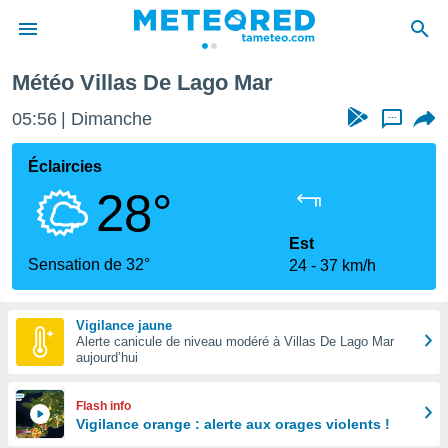
 Mar
Météo Villas De Lago Mar
e
ntialité
05:56
Dimanche
...
enu de
o.com
Éclaircies
o.com) a
28°
aré par
onnels
Est
arantir
Sensation de 32°
24
37 km/h
té des
ions
. Vous
Vigilance jaune
accéder
Alerte canicule de niveau modéré à Villas De Lago Mar
e en
aujourd’hui
 les
s :
Flash info
Vigilance orange : alerte aux orages violents !
r les