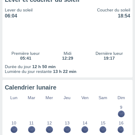
ires
ons le
Lever du soleil
Coucher du soleil
ent des
06:04
18:54
es
 :
et/ou
 à des
ions sur
eil,
Première lueur
Midi
Dernière lueur
des
05:41
12:29
19:17
limitées
Durée du jour
12 h 50 min
Lumière du jour restante
13 h 22 min
nner la
, créer
ils pour
Calendrier lunaire
ité
lisée,
Lun
Mar
Mer
Jeu
Ven
Sam
Dim
des
our
9
nner des
és
10
11
12
13
14
15
16
lisées,
s profils
enus