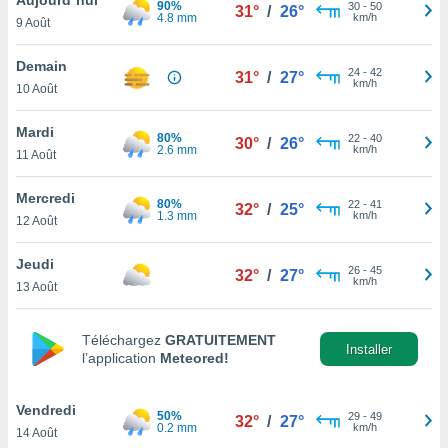
90%
n «
30
-
50
31°
/
26°
4.8 mm
km/h
9 Août
 et
r »,
cédez au
Demain
24
-
42
31°
/
27°
 et vous
km/h
10 Août
z
ation de
Mardi
80%
22
-
40
30°
/
26°
2.6 mm
km/h
11 Août
qu'ils
 nous ou
aires,
Mercredi
80%
22
-
41
32°
/
25°
1.3 mm
km/h
12 Août
nt de
t
Jeudi
26
-
45
er le
32°
/
27°
km/h
13 Août
ement
te, ainsi
Téléchargez
GRATUITEMENT
per un
Installer
l’application
Meteored!
écifique
us
de la
Vendredi
50%
29
-
49
32°
/
27°
 et du
0.2 mm
km/h
14 Août