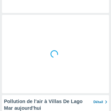
tre
ement,
enaires
s des
 des
nts
 ou des
gies
es pour
 accéder
r des
lles
ue votre
r ce site
 IP et
ifiants
es.
Pollution de l'air à Villas De Lago
Détail
eurs
Mar aujourd'hui
traiter