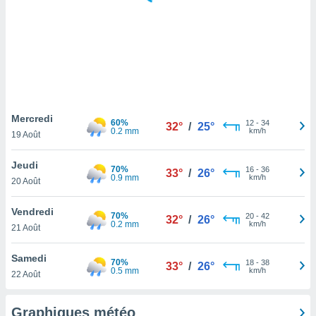
logies
e
s
tez pas
ation de
, vous
z à
à notre
Mercredi
60%
12
-
34
32°
/
25°
0.2 mm
km/h
19 Août
.com.
 cas,
Jeudi
70%
16
-
36
us
33°
/
26°
0.9 mm
km/h
20 Août
ns que
s
Vendredi
70%
20
-
42
32°
/
26°
ires
0.2 mm
km/h
21 Août
urer la
on sur le
Samedi
70%
18
-
38
 seront
33°
/
26°
0.5 mm
km/h
22 Août
, et que
ies ne
as
Graphiques météo