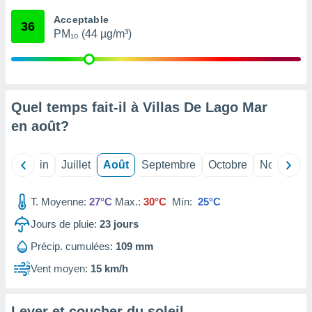
nées
Acceptable
lles sur
36
PM₁₀ (44 µg/m³)
d'un
égitime,
vous
vous
 Pour ce
ous
Quel temps fait-il à Villas De Lago Mar
etirer
en
août
?
ement
 opposer
Mai
Juin
Juillet
Août
Septembre
Octobre
Novembre
ement
nées à
ment en
T. Moyenne:
27°C
Max.:
30°C
Mín:
25°C
 sur «
res
» ou
Jours de pluie:
23
jours
e
Précip. cumulées:
109 mm
que de
kies
Vent moyen:
15 km/h
ite web.
t nos
Lever et coucher du soleil