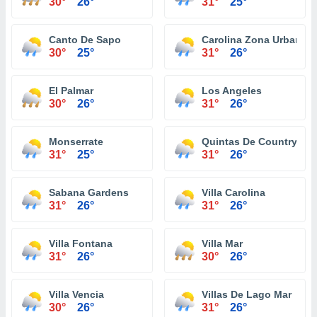
30°
26°
31°
25°
Canto De Sapo
Carolina Zona Urbana
30°
25°
31°
26°
El Palmar
Los Angeles
30°
26°
31°
26°
Monserrate
Quintas De Country Cl
31°
25°
31°
26°
Sabana Gardens
Villa Carolina
31°
26°
31°
26°
Villa Fontana
Villa Mar
31°
26°
30°
26°
Villa Vencia
Villas De Lago Mar
30°
26°
31°
26°