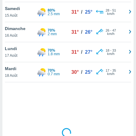
lisé en
Samedi
 de
80%
28
-
51
31°
/
25°
2.5 mm
km/h
15 Août
. Vous
rouver
Dimanche
70%
26
-
47
31°
/
26°
ations
2 mm
km/h
16 Août
re
que de
Lundi
70%
kies
18
-
33
31°
/
27°
1.8 mm
km/h
17 Août
r votre
ement à
ment en
Mardi
70%
17
-
35
30°
/
25°
sur le
0.7 mm
km/h
18 Août
res des
kies
le au
page de
te web.
MENT,
 les