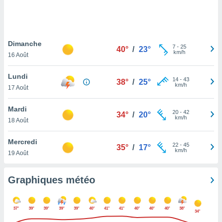
logies
e
s
Dimanche
tez pas
7
-
25
40°
/
23°
km/h
ation de
16 Août
, vous
z à
Lundi
14
-
43
38°
/
25°
à notre
km/h
17 Août
.com.
Mardi
 cas,
20
-
42
34°
/
20°
km/h
us
18 Août
ns que
s
Mercredi
22
-
45
35°
/
17°
km/h
19 Août
ires
urer la
on sur le
Graphiques météo
 seront
, et que
ies ne
37°
39°
39°
39°
39°
40°
41°
41°
40°
40°
40°
38°
34°
as