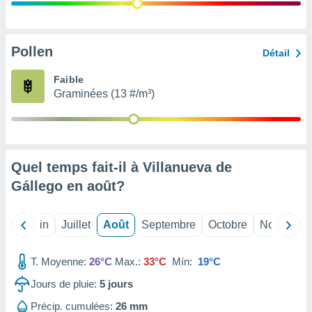
nées
lles sur
d'un
égitime,
Pollen
Détail
vous
vous
Faible
 Pour ce
Graminées (13 #/m³)
ous
etirer
ement
 opposer
Quel temps fait-il à Villanueva de
ement
nées à
Gállego en
août
?
ment en
 sur «
res
» ou
Mai
Juin
Juillet
Août
Septembre
Octobre
Novembre
e
que de
kies
T. Moyenne:
26°C
Max.:
33°C
Mín:
19°C
ite web.
Jours de pluie:
5
jours
t nos
Précip. cumulées:
26 mm