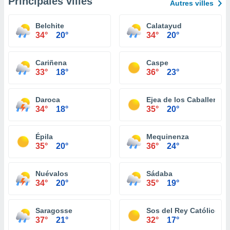
Principales villes
Autres villes
Belchite
Calatayud
34°
20°
34°
20°
Cariñena
Caspe
33°
18°
36°
23°
Daroca
Ejea de los Caballeros
34°
18°
35°
20°
Épila
Mequinenza
35°
20°
36°
24°
Nuévalos
Sádaba
34°
20°
35°
19°
Saragosse
Sos del Rey Católico
37°
21°
32°
17°