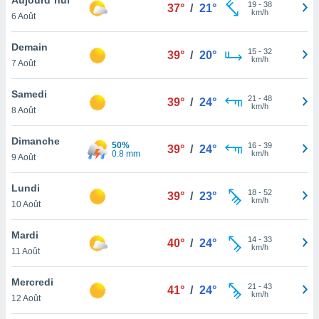
n «
19
-
38
37°
/
21°
km/h
6 Août
 et
r »,
cédez au
Demain
15
-
32
39°
/
20°
 et vous
km/h
7 Août
z
ation de
Samedi
21
-
48
39°
/
24°
km/h
8 Août
qu'ils
 nous ou
aires,
Dimanche
50%
16
-
39
39°
/
24°
0.8 mm
km/h
9 Août
nt de
t
Lundi
18
-
52
er le
39°
/
23°
km/h
10 Août
ement
te, ainsi
Mardi
14
-
33
40°
/
24°
km/h
per un
11 Août
écifique
us
Mercredi
21
-
43
de la
41°
/
24°
km/h
12 Août
 et du