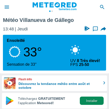
nueva de Gállego
Météo Villanueva de Gállego
e
ntialité
13:48
Jeudi
...
enu de
o.com
Ensoleillé
o.com) a
33°
aré par
onnels
UV
8 Très élevé!
arantir
Sensation de 33°
FPS
25-50
té des
ions
. Vous
Flash info
accéder
Découvrez la tendance météo entre août et
e en
octobre
 les
Téléchargez
GRATUITEMENT
s :
Installer
l’application
Meteored!
r les