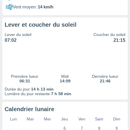
ires
ons le
Vent moyen:
14 km/h
ent des
es
 :
Lever et coucher du soleil
et/ou
Lever du soleil
Coucher du soleil
 à des
07:02
21:15
ions sur
eil,
des
limitées
nner la
, créer
Première lueur
Midi
Dernière lueur
ils pour
06:31
14:09
21:46
ité
Durée du jour
14 h 13 min
lisée,
Lumière du jour restante
7 h 58 min
des
our
nner des
Calendrier lunaire
és
lisées,
Lun
Mar
Mer
Jeu
Ven
Sam
Dim
s profils
6
7
8
9
enus