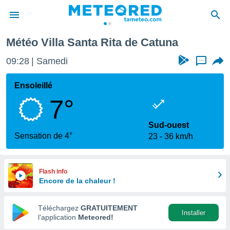
 Catuna
Météo Villa Santa Rita de Catuna
e
ntialité
09:28
Samedi
...
enu de
o.com
Ensoleillé
o.com) a
7°
aré par
onnels
Sud-ouest
arantir
Sensation de 4°
23
36 km/h
té des
ions
. Vous
accéder
Flash info
e en
Encore de la chaleur !
 les
Téléchargez
GRATUITEMENT
s :
Installer
l’application
Meteored!
r les