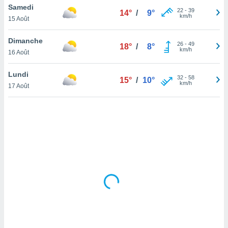
Samedi
lisé en
22
-
39
14°
/
9°
km/h
 de
15 Août
. Vous
rouver
Dimanche
26
-
49
18°
/
8°
km/h
16 Août
ations
re
Lundi
que de
32
-
58
15°
/
10°
km/h
kies
17 Août
r votre
ement à
ment en
sur le
res des
kies
le au
page de
te web.
MENT,
 les