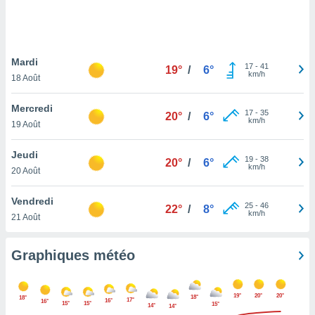
logies
e
s
Mardi
tez pas
17
-
41
19°
/
6°
km/h
ation de
18 Août
, vous
z à
Mercredi
17
-
35
20°
/
6°
à notre
km/h
19 Août
.com.
Jeudi
 cas,
19
-
38
20°
/
6°
km/h
us
20 Août
ns que
s
Vendredi
25
-
46
22°
/
8°
km/h
21 Août
ires
urer la
on sur le
Graphiques météo
 seront
, et que
ies ne
19°
20°
20°
18°
18°
17°
16°
16°
as
15°
15°
15°
14°
14°