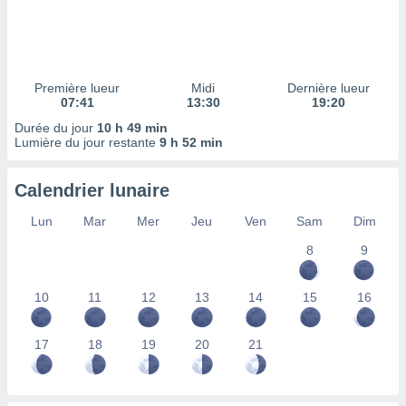
ires
ons le
ent des
es
 :
Première lueur
Midi
Dernière lueur
et/ou
07:41
13:30
19:20
 à des
Durée du jour
10 h 49 min
ions sur
Lumière du jour restante
9 h 52 min
eil,
des
limitées
Calendrier lunaire
nner la
Lun
Mar
Mer
Jeu
Ven
Sam
Dim
, créer
ils pour
8
9
ité
lisée,
10
11
12
13
14
15
16
des
our
nner des
17
18
19
20
21
és
lisées,
s profils
enus