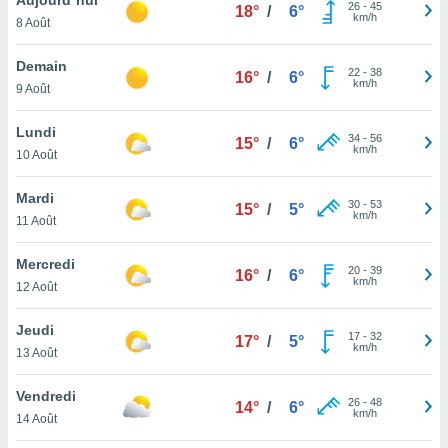
n «
26
-
45
18°
/
6°
km/h
8 Août
 et
r »,
cédez au
Demain
22
-
38
16°
/
6°
 et vous
km/h
9 Août
z
ation de
Lundi
34
-
56
15°
/
6°
km/h
10 Août
qu'ils
 nous ou
aires,
Mardi
30
-
53
15°
/
5°
km/h
11 Août
nt de
t
Mercredi
20
-
39
er le
16°
/
6°
km/h
12 Août
ement
te, ainsi
Jeudi
17
-
32
17°
/
5°
km/h
per un
13 Août
écifique
us
Vendredi
26
-
48
de la
14°
/
6°
km/h
14 Août
 et du