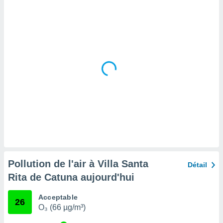
tre
ement,
enaires
s des
 des
nts
 ou des
gies
es pour
 accéder
r des
lles
ue votre
r ce site
Pollution de l'air à Villa Santa
Détail
 IP et
Rita de Catuna aujourd'hui
ifiants
es.
Acceptable
26
O₃ (66 µg/m³)
eurs
traiter