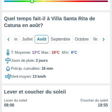
nées
lles sur
d'un
égitime,
Quel temps fait-il à Villa Santa Rita de
vous
Catuna en
août
?
vous
 Pour ce
ous
Mai
Juin
Juillet
Août
Septembre
Octobre
Novembre
etirer
ement
T. Moyenne:
13°C
Max.:
19°C
Mín:
8°C
 opposer
ement
Jours de pluie:
2
jours
nées à
Précip. cumulées:
16 mm
ment en
 sur «
Vent moyen:
13 km/h
res
» ou
e
que de
Lever et coucher du soleil
kies
ite web.
Lever du soleil
Coucher du soleil
08:06
18:55
t nos