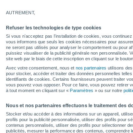
17°
AUTREMENT,
Dernier Qu
Refuser les technologies de type cookies
Éclairée:
3
Sensation de 17°
Si vous n'acceptez pas l'installation de cookies, vous continu
vous informons que seuls les cookies nécessaires pour assurer la
ne seront pas utilisés pour analyser le comportement ou pour af
puissiez visualiser de la publicité générale non personnalisée. V
Flash info
site web par le biais de cette inscription en cliquant sur le bouto
Une nouvelle canicule attendue la semaine
prochaine en France !
Avec votre consentement, nous et
nos partenaires
utilisons des
pour stocker, accéder et traiter des données personnelles telles 
Météo 1 - 7 jours
Heure par heure
Actualité
Carte 
identifiants de cookies. Certains fournisseurs peuvent traiter vo
vous pouvez vous opposer. Pour ce faire, vous pouvez retirer
à tout moment en cliquant sur «
Paramètres
» ou sur notre
poli
Demain
Dimanche
Aujourd´hui
Nous et nos partenaires effectuons le traitement des d
8 Août
9 Août
7 Août
Stocker et/ou accéder à des informations sur un appareil, utilise
profils pour la publicité personnalisée, utiliser des profils pour 
contenus personnalisés, utiliser des profils pour sélectionner
publicités, mesurer la performance des contenus, comprendre le
30%