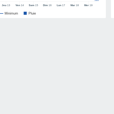
mm
Jeu
13
Ven
14
Sam
15
Dim
16
Lun
17
Mar
18
Mer
19
Minimum
Pluie