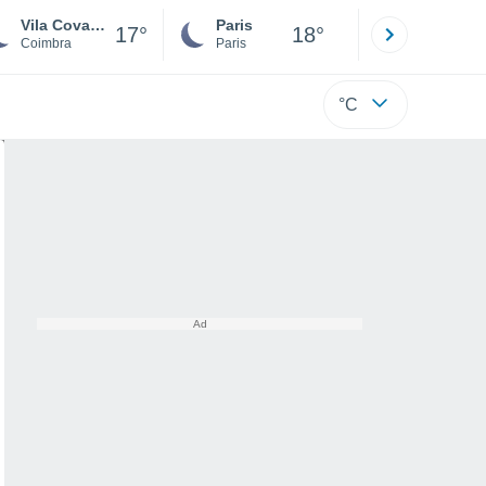
Vila Cova De Alva
Paris
Montpelli
17°
18°
Coimbra
Paris
Hérault
°C