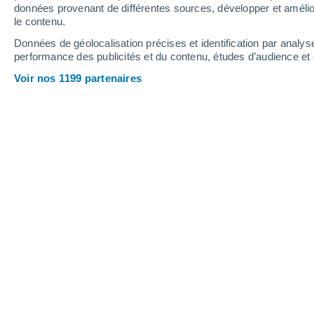
0.3 mm
données provenant de différentes sources, développer et amélior
le contenu.
31°
/
17°
30°
/
17°
32°
/
14°
Données de géolocalisation précises et identification par analys
performance des publicités et du contenu, études d’audience e
16
-
39
km/h
16
-
40
km/h
15
15
-
36
km/h
Voir nos 1199 partenaires
Météo Vila Cova De Alva aujourd´hui
,
Ciel dégagé
17°
01:00
T. ressentie
17°
Ciel dégagé
17°
02:00
T. ressentie
17°
Ciel dégagé
17°
03:00
T. ressentie
17°
Ciel dégagé
15°
05:00
T. ressentie
15°