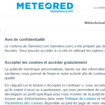
Météo
Actual
Avis de confidentialité
Le contenu de Tameteo.com (tameteo.com) a été préparé par des 
fournies. Vous pouvez accéder à ce site en utilisant les options 
Accepter les cookies et accéder gratuitement
Accueil
Portugal
District de Coimbra
Vila Cova 
La publicité numérique personnalisée, basée sur des information
similaires, nous permet de financer notre activité afin de conti
Météo Vila Cova De Alv
qualité.
En cliquant sur le bouton « Accepter et continuer », vous accéde
00:48
Vendredi
qu'ils soient à nous ou à partenaires, qui nous permettent de sui
développer un profil spécifique pour vous montrer de la publicit
trouver plus d'informations dans notre
Politique de cookies
et re
Ciel dégagé
Paramètres des cookies
disponible au pied de page de notre si