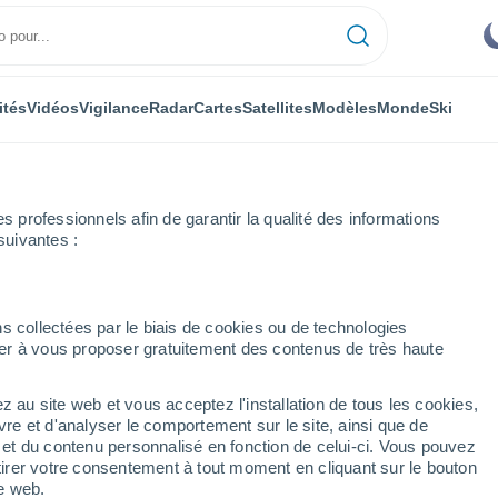
ités
Vidéos
Vigilance
Radar
Cartes
Satellites
Modèles
Monde
Ski
professionnels afin de garantir la qualité des informations
suivantes :
De Alva
s collectées par le biais de cookies ou de technologies
nuer à vous proposer gratuitement des contenus de très haute
a
z au site web et vous acceptez l'installation de tous les cookies,
...
vre et d'analyser le comportement sur le site, ainsi que de
é et du contenu personnalisé en fonction de celui-ci. Vous pouvez
Heure par heure
tirer votre consentement à tout moment en cliquant sur le bouton
Ciel dégagé dans les prochaines
te web.
heures