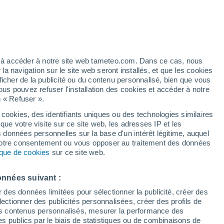
artier
5%
ez à accéder à notre site web tameteo.com. Dans ce cas, nous
 navigation sur le site web seront installés, et que les cookies
ficher de la publicité ou du contenu personnalisé, bien que vous
ous pouvez refuser l'installation des cookies et accéder à notre
n « Refuser ».
 cookies, des identifiants uniques ou des technologies similaires
que votre visite sur ce site web, les adresses IP et les
des températures
Radar de pluie
Satellites
Modèles
s données personnelles sur la base d'un intérêt légitime, auquel
 votre consentement ou vous opposer au traitement des données
tique de cookies
sur ce site web.
Lundi
Mardi
Mercredi
Jeudi
onnées suivant :
10 Août
11 Août
12 Août
13 Août
r des données limitées pour sélectionner la publicité, créer des
sélectionner des publicités personnalisées, créer des profils de
 des contenus personnalisés, mesurer la performance des
s publics par le biais de statistiques ou de combinaisons de