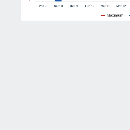
°C
Ven
7
Sam
8
Dim
9
Lun
10
Mar
11
Mer
12
Maximum