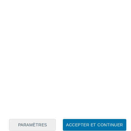
Calendrier lunaire
Lun
Mar
Mer
Jeu
Ven
Sam
Dim
7
8
9
10
11
12
13
14
15
16
PARAMÈTRES
ACCEPTER ET CONTINUER