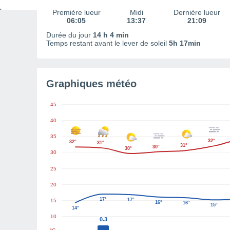
Première lueur
Midi
Dernière lueur
06:05
13:37
21:09
Durée du jour
14 h 4 min
Temps restant avant le lever de soleil
5h 17min
Graphiques météo
45
40
35
32°
32°
31°
31°
30°
30°
30
25
20
17°
17°
15
16°
16°
15°
14°
10
0.3