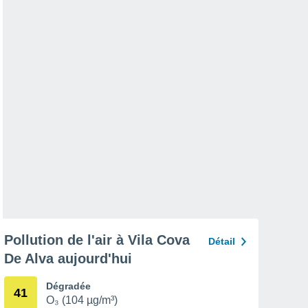
Pollution de l'air à Vila Cova
Détail
De Alva aujourd'hui
Dégradée
41
O₃ (104 µg/m³)