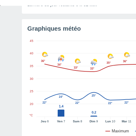
Lumière du jour restante
5 h 32 min
Graphiques météo
45
40
36°
36°
35°
34°
35
33°
33°
30
25
25°
24°
22°
22°
22°
22°
20
1.4
0.2
°C
Jeu
6
Ven
7
Sam
8
Dim
9
Lun
10
Mar
11
Maximum