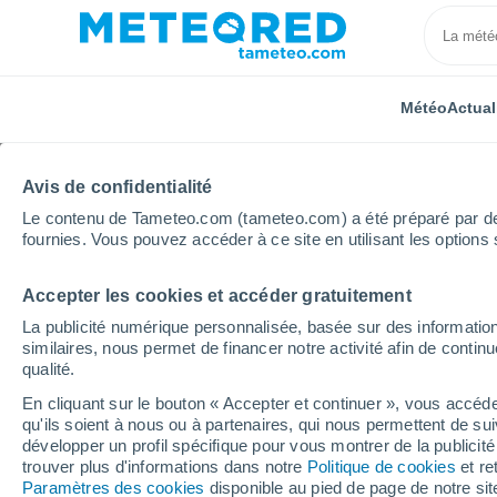
Météo
Actual
Avis de confidentialité
Le contenu de Tameteo.com (tameteo.com) a été préparé par des 
fournies. Vous pouvez accéder à ce site en utilisant les options 
Accepter les cookies et accéder gratuitement
Accueil
Italie
Province de Novare
Vicolungo
La publicité numérique personnalisée, basée sur des information
similaires, nous permet de financer notre activité afin de conti
Météo Vicolungo
qualité.
En cliquant sur le bouton « Accepter et continuer », vous accéde
15:49
Jeudi
qu'ils soient à nous ou à partenaires, qui nous permettent de sui
développer un profil spécifique pour vous montrer de la publicit
trouver plus d'informations dans notre
Politique de cookies
et re
Éclaircies
Paramètres des cookies
disponible au pied de page de notre si