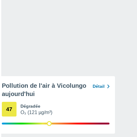
Pollution de l'air à Vicolungo
Détail
aujourd'hui
Dégradée
47
O₃ (121 µg/m³)