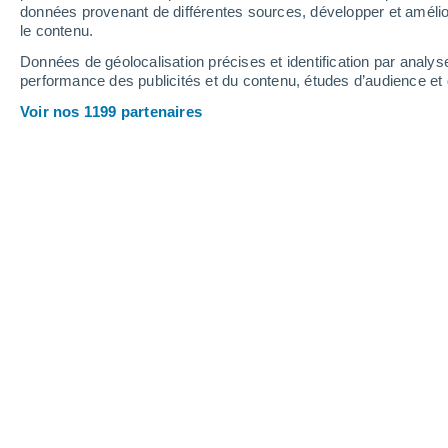
1.4 mm
données provenant de différentes sources, développer et amélior
le contenu.
34°
/
24°
33°
/
22°
36°
/
22°
Données de géolocalisation précises et identification par analys
performance des publicités et du contenu, études d’audience e
16
-
36
km/h
8
-
21
km/h
8
9
-
21
km/h
Voir nos 1199 partenaires
Météo Vicolungo aujourd´hui
, 6 août
Éclaircies
35°
16:00
T. ressentie
36°
Éclaircies
35°
17:00
T. ressentie
35°
Éclaircies
34°
18:00
T. ressentie
35°
Éclaircies
34°
19:00
T. ressentie
35°