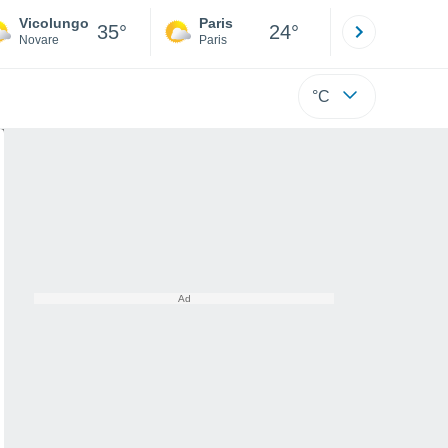
Vicolungo
Paris
Montpelli
35°
24°
Novare
Paris
Hérault
°C