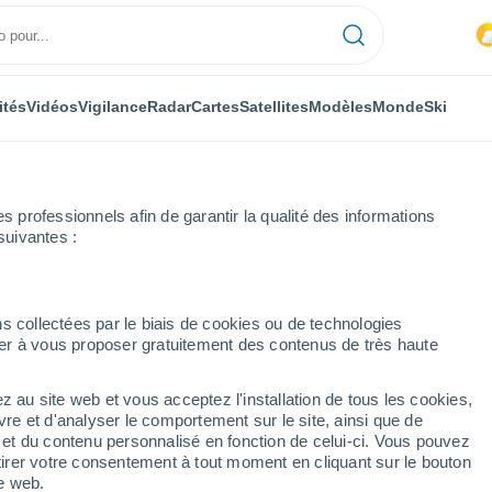
ités
Vidéos
Vigilance
Radar
Cartes
Satellites
Modèles
Monde
Ski
professionnels afin de garantir la qualité des informations
suivantes :
s collectées par le biais de cookies ou de technologies
nuer à vous proposer gratuitement des contenus de très haute
z au site web et vous acceptez l'installation de tous les cookies,
...
vre et d'analyser le comportement sur le site, ainsi que de
é et du contenu personnalisé en fonction de celui-ci. Vous pouvez
Heure par heure
tirer votre consentement à tout moment en cliquant sur le bouton
Chaleur humide et étouffante
te web.
dans les prochaines heures