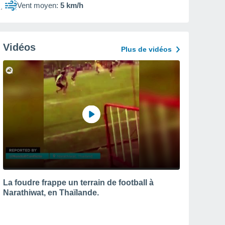
Vent moyen:
5 km/h
Vidéos
Plus de vidéos
La foudre frappe un terrain de football à
Narathiwat, en Thaïlande.