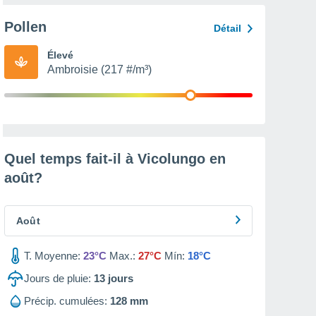
Pollen
Détail
Élevé
Ambroisie (217 #/m³)
Quel temps fait-il à Vicolungo en
août
?
Août
T. Moyenne:
23°C
Max.:
27°C
Mín:
18°C
Jours de pluie:
13
jours
Précip. cumulées:
128 mm