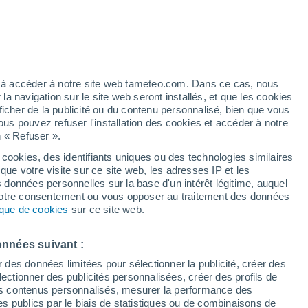
Vigilance orange
Alerte canicule de niveau élevé à
Vicolungo aujourd’hui
h
ez à accéder à notre site web tameteo.com. Dans ce cas, nous
 navigation sur le site web seront installés, et que les cookies
ficher de la publicité ou du contenu personnalisé, bien que vous
ous pouvez refuser l'installation des cookies et accéder à notre
n « Refuser ».
 cookies, des identifiants uniques ou des technologies similaires
que votre visite sur ce site web, les adresses IP et les
 de couverture nuageuse
Radar de pluie
Satellites
Modèles
s données personnelles sur la base d'un intérêt légitime, auquel
 votre consentement ou vous opposer au traitement des données
tique de cookies
sur ce site web.
imanche
Lundi
Mardi
Mercredi
onnées suivant :
9 Août
10 Août
11 Août
12 Août
r des données limitées pour sélectionner la publicité, créer des
sélectionner des publicités personnalisées, créer des profils de
 des contenus personnalisés, mesurer la performance des
s publics par le biais de statistiques ou de combinaisons de
60%