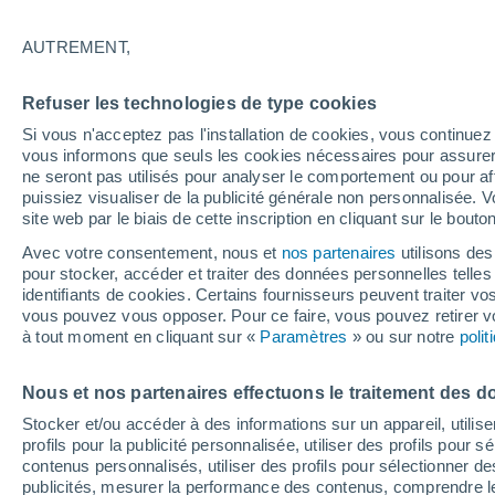
35°
AUTREMENT,
Sud
Refuser les technologies de type cookies
Sensation de 36°
7
-
21 km/
Si vous n'acceptez pas l'installation de cookies, vous continu
vous informons que seuls les cookies nécessaires pour assurer la
ne seront pas utilisés pour analyser le comportement ou pour af
puissiez visualiser de la publicité générale non personnalisée. V
Flash info
site web par le biais de cette inscription en cliquant sur le bouto
Une nouvelle canicule attendue la semaine
prochaine en France !
Avec votre consentement, nous et
nos partenaires
utilisons des
pour stocker, accéder et traiter des données personnelles telles 
Météo 1 - 7 jours
Heure par heure
Actualité
Carte
identifiants de cookies. Certains fournisseurs peuvent traiter vo
vous pouvez vous opposer. Pour ce faire, vous pouvez retirer
à tout moment en cliquant sur «
Paramètres
» ou sur notre
poli
Demain
Samedi
D
Aujourd´hui
Nous et nos partenaires effectuons le traitement des d
7 Août
8 Août
6 Août
Stocker et/ou accéder à des informations sur un appareil, utilise
profils pour la publicité personnalisée, utiliser des profils pour 
contenus personnalisés, utiliser des profils pour sélectionner
publicités, mesurer la performance des contenus, comprendre le
60%