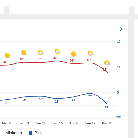
15
37°
37°
37°
37°
36°
36°
10
33°
5
25°
24°
23°
23°
23°
22°
21°
mm
Mer
12
Jeu
13
Ven
14
Sam
15
Dim
16
Lun
17
Mar
18
Minimum
Pluie