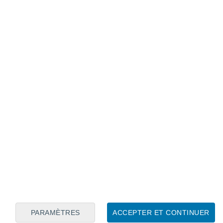
Calendrier lunaire
Lun
Mar
Mer
Jeu
Ven
Sam
Dim
6
7
8
9
10
11
12
13
14
15
16
17
18
19
PARAMÈTRES
ACCEPTER ET CONTINUER