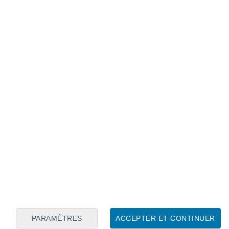
Calendrier lunaire
Lun
Mar
Mer
Jeu
Ven
Sam
Dim
6
7
8
9
10
11
12
13
14
15
16
17
18
19
PARAMÈTRES
ACCEPTER ET CONTINUER