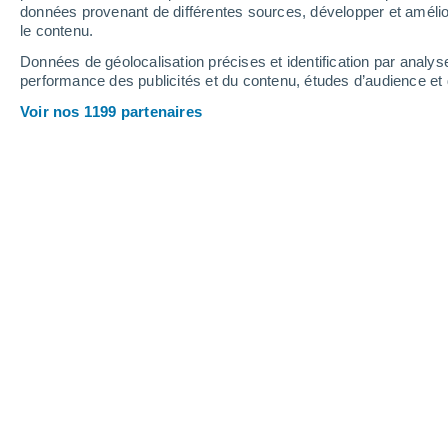
1.8 mm
0.6 mm
données provenant de différentes sources, développer et amélior
le contenu.
35°
/
23°
33°
/
21°
36°
/
22°
Données de géolocalisation précises et identification par analys
performance des publicités et du contenu, études d’audience e
12
-
31
km/h
8
-
20
km/h
10
11
-
26
km/h
Voir nos 1199 partenaires
Météo Ghemme aujourd´hui
, 6 août
Ensoleillé
34°
12:00
T. ressentie
34°
Éclaircies
35°
13:00
T. ressentie
35°
Éclaircies
36°
14:00
T. ressentie
35°
Éclaircies
36°
15:00
T. ressentie
35°