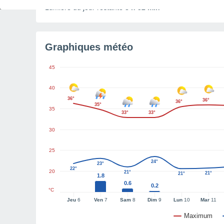
Lumière du jour restante
8 h 52 min
Graphiques météo
45
40
36°
36°
36°
35°
35
33°
33°
30
25
24°
23°
22°
20
21°
21°
21°
1.8
0.6
0.2
°C
Jeu
6
Ven
7
Sam
8
Dim
9
Lun
10
Mar
11
Maximum