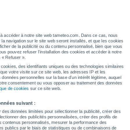
Vigilance orange
Alerte canicule de niveau élevé à
Ghemme aujourd’hui
é
ez à accéder à notre site web tameteo.com. Dans ce cas, nous
 navigation sur le site web seront installés, et que les cookies
ficher de la publicité ou du contenu personnalisé, bien que vous
ous pouvez refuser l'installation des cookies et accéder à notre
n « Refuser ».
tobre
 cookies, des identifiants uniques ou des technologies similaires
que votre visite sur ce site web, les adresses IP et les
 de couverture nuageuse
Radar de pluie
Satellites
Modèles
s données personnelles sur la base d'un intérêt légitime, auquel
 votre consentement ou vous opposer au traitement des données
tique de cookies
sur ce site web.
imanche
Lundi
Mardi
Mercredi
onnées suivant :
9 Août
10 Août
11 Août
12 Août
r des données limitées pour sélectionner la publicité, créer des
sélectionner des publicités personnalisées, créer des profils de
 des contenus personnalisés, mesurer la performance des
s publics par le biais de statistiques ou de combinaisons de
60%