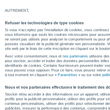
34°
AUTREMENT,
UV
7 Élev
Refuser les technologies de type cookies
Sensation de 34°
FPS
15-25
Si vous n'acceptez pas l'installation de cookies, vous continu
vous informons que seuls les cookies nécessaires pour assurer la
ne seront pas utilisés pour analyser le comportement ou pour af
puissiez visualiser de la publicité générale non personnalisée. V
Flash info
site web par le biais de cette inscription en cliquant sur le bouto
Découvrez la tendance météo entre août et oc
Avec votre consentement, nous et
nos partenaires
utilisons des
pour stocker, accéder et traiter des données personnelles telles 
Météo 1 - 7 jours
Heure par heure
Actualité
Carte
identifiants de cookies. Certains fournisseurs peuvent traiter vo
vous pouvez vous opposer. Pour ce faire, vous pouvez retirer
à tout moment en cliquant sur «
Paramètres
» ou sur notre
poli
Demain
Samedi
D
Aujourd´hui
Nous et nos partenaires effectuons le traitement des d
7 Août
8 Août
6 Août
Stocker et/ou accéder à des informations sur un appareil, utilise
profils pour la publicité personnalisée, utiliser des profils pour 
contenus personnalisés, utiliser des profils pour sélectionner
publicités, mesurer la performance des contenus, comprendre le
70%
60%