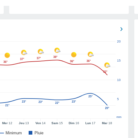
20
38°
37°
37°
15
36°
36°
36°
32°
10
25°
5
23°
23°
23°
22°
21°
20°
mm
Mer
12
Jeu
13
Ven
14
Sam
15
Dim
16
Lun
17
Mar
18
Minimum
Pluie