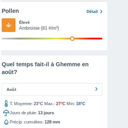
Pollen
Détail
Élevé
Ambroisie (81 #/m³)
Quel temps fait-il à Ghemme en
août
?
Août
T. Moyenne:
23°C
Max.:
27°C
Mín:
18°C
Jours de pluie:
13
jours
Précip. cumulées:
128 mm