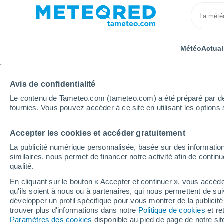
Météo
Actual
Avis de confidentialité
Le contenu de Tameteo.com (tameteo.com) a été préparé par des 
fournies. Vous pouvez accéder à ce site en utilisant les options 
Accepter les cookies et accéder gratuitement
Accueil
Italie
Province de Novare
Ghemme
La publicité numérique personnalisée, basée sur des information
similaires, nous permet de financer notre activité afin de conti
Météo Ghemme
qualité.
En cliquant sur le bouton « Accepter et continuer », vous accéde
12:29
Jeudi
qu'ils soient à nous ou à partenaires, qui nous permettent de sui
développer un profil spécifique pour vous montrer de la publicit
trouver plus d'informations dans notre
Politique de cookies
et re
Ensoleillé
Paramètres des cookies
disponible au pied de page de notre si