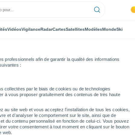
ités
Vidéos
Vigilance
Radar
Cartes
Satellites
Modèles
Monde
Ski
professionnels afin de garantir la qualité des informations
suivantes :
s collectées par le biais de cookies ou de technologies
nuer à vous proposer gratuitement des contenus de très haute
z au site web et vous acceptez l'installation de tous les cookies,
...
vre et d'analyser le comportement sur le site, ainsi que de
é et du contenu personnalisé en fonction de celui-ci. Vous pouvez
Heure par heure
tirer votre consentement à tout moment en cliquant sur le bouton
Intervalles nuageux dans les
te web.
prochaines heures