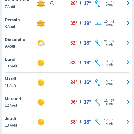
n «
17
-
34
36°
/
17°
km/h
7 Août
 et
r »,
cédez au
Demain
19
-
41
35°
/
19°
 et vous
km/h
8 Août
z
ation de
Dimanche
21
-
39
32°
/
18°
km/h
9 Août
qu'ils
 nous ou
aires,
Lundi
18
-
36
33°
/
16°
km/h
10 Août
nt de
t
Mardi
15
-
32
er le
34°
/
16°
km/h
11 Août
ement
te, ainsi
Mercredi
12
-
27
36°
/
17°
km/h
per un
12 Août
écifique
us
Jeudi
12
-
33
de la
38°
/
18°
km/h
13 Août
 et du