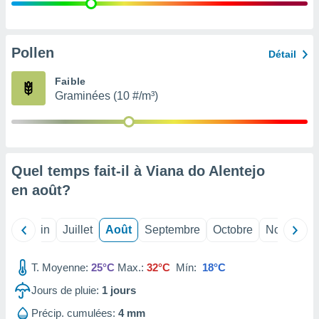
nées
lles sur
d'un
égitime,
Pollen
Détail
vous
vous
Faible
 Pour ce
Graminées (10 #/m³)
ous
etirer
ement
 opposer
Quel temps fait-il à Viana do Alentejo
ement
nées à
en
août
?
ment en
 sur «
res
» ou
Mai
Juin
Juillet
Août
Septembre
Octobre
Novembre
e
que de
kies
T. Moyenne:
25°C
Max.:
32°C
Mín:
18°C
ite web.
Jours de pluie:
1
jours
t nos
Précip. cumulées:
4 mm