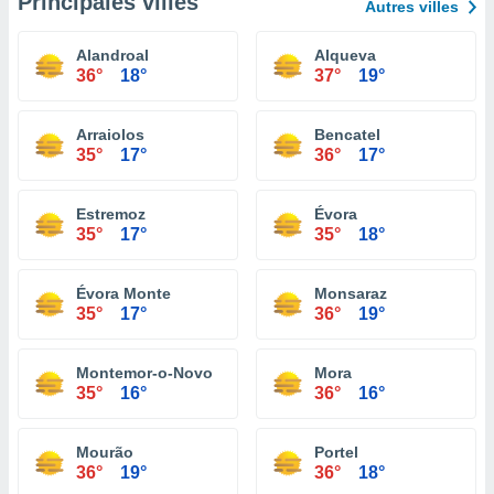
Principales villes
Autres villes
Alandroal
Alqueva
36°
18°
37°
19°
Arraiolos
Bencatel
35°
17°
36°
17°
Estremoz
Évora
35°
17°
35°
18°
Évora Monte
Monsaraz
35°
17°
36°
19°
Montemor-o-Novo
Mora
35°
16°
36°
16°
Mourão
Portel
36°
19°
36°
18°