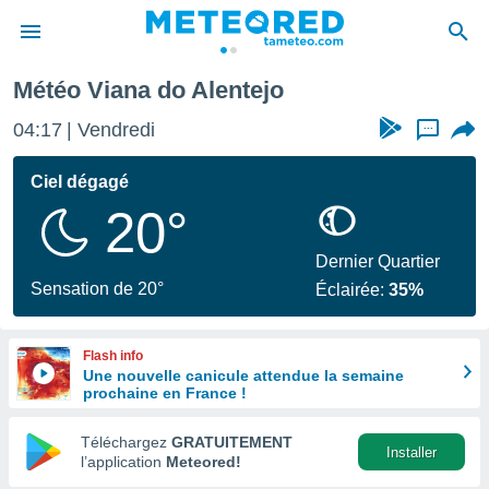
Météo Viana do Alentejo
e
ntialité
04:17
Vendredi
...
enu de
o.com
Ciel dégagé
o.com) a
20°
aré par
onnels
Dernier Quartier
arantir
Sensation de 20°
Éclairée:
35%
té des
ions
. Vous
Flash info
accéder
Une nouvelle canicule attendue la semaine
e en
prochaine en France !
 les
Téléchargez
GRATUITEMENT
s :
Installer
l’application
Meteored!
r les