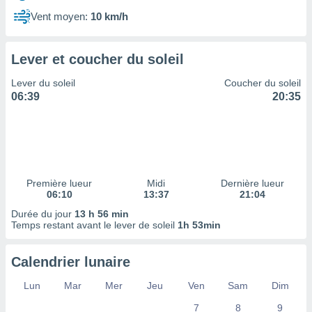
ires
ons le
Vent moyen:
10 km/h
ent des
es
 :
Lever et coucher du soleil
et/ou
Lever du soleil
Coucher du soleil
 à des
06:39
20:35
ions sur
eil,
des
limitées
nner la
, créer
Première lueur
Midi
Dernière lueur
ils pour
06:10
13:37
21:04
ité
Durée du jour
13 h 56 min
lisée,
Temps restant avant le lever de soleil
1h 53min
des
our
nner des
Calendrier lunaire
és
lisées,
Lun
Mar
Mer
Jeu
Ven
Sam
Dim
s profils
7
8
9
enus