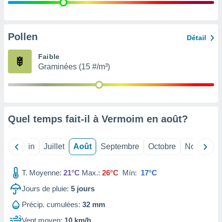
nées
lles sur
d'un
égitime,
Pollen
Détail
vous
vous
Faible
 Pour ce
Graminées (15 #/m³)
ous
etirer
ement
 opposer
Quel temps fait-il à Vermoim en
août
?
ement
nées à
ment en
Mai
Juin
Juillet
Août
Septembre
Octobre
Novembre
 sur «
res
» ou
e
T. Moyenne:
21°C
Max.:
26°C
Mín:
17°C
que de
kies
Jours de pluie:
5
jours
ite web.
Précip. cumulées:
32 mm
t nos
Vent moyen:
10 km/h