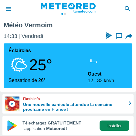
Météo Vermoim
e
ntialité
14:33
Vendredi
...
enu de
o.com
Éclaircies
o.com) a
25°
aré par
onnels
Ouest
arantir
Sensation de 26°
12
33 km/h
té des
ions
. Vous
Flash info
accéder
Une nouvelle canicule attendue la semaine
e en
prochaine en France !
 les
Téléchargez
GRATUITEMENT
s :
Installer
l’application
Meteored!
r les