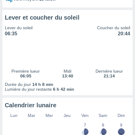
ires
ons le
ent des
Lever et coucher du soleil
es
 :
Lever du soleil
Coucher du soleil
et/ou
06:35
20:44
 à des
ions sur
eil,
des
limitées
Première lueur
Midi
Dernière lueur
nner la
06:05
13:40
21:14
, créer
ils pour
Durée du jour
14 h 8 min
ité
Lumière du jour restante
6 h 42 min
lisée,
des
Calendrier lunaire
our
nner des
Lun
Mar
Mer
Jeu
Ven
Sam
Dim
és
lisées,
7
8
9
s profils
enus