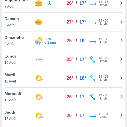
n «
12
-
33
26°
/
17°
km/h
7 Août
 et
r »,
cédez au
Demain
13
-
35
27°
/
17°
 et vous
km/h
8 Août
z
ation de
Dimanche
30%
13
-
35
25°
/
19°
0.1 mm
km/h
9 Août
qu'ils
 nous ou
aires,
Lundi
15
-
38
25°
/
17°
km/h
10 Août
nt de
t
Mardi
14
-
38
er le
26°
/
18°
km/h
11 Août
ement
te, ainsi
Mercredi
12
-
35
26°
/
17°
km/h
per un
12 Août
écifique
us
Jeudi
11
-
33
de la
26°
/
17°
km/h
13 Août
 et du