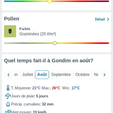
nées
lles sur
d'un
égitime,
Pollen
Détail
vous
vous
Faible
 Pour ce
Graminées (20 #/m³)
ous
etirer
ement
 opposer
Quel temps fait-il à Gondim en
août
?
ement
nées à
ment en
Mai
Juin
Juillet
Août
Septembre
Octobre
Novembre
 sur «
res
» ou
e
T. Moyenne:
21°C
Max.:
26°C
Mín:
17°C
que de
kies
Jours de pluie:
5
jours
ite web.
Précip. cumulées:
32 mm
t nos
Vent moyen:
10 km/h