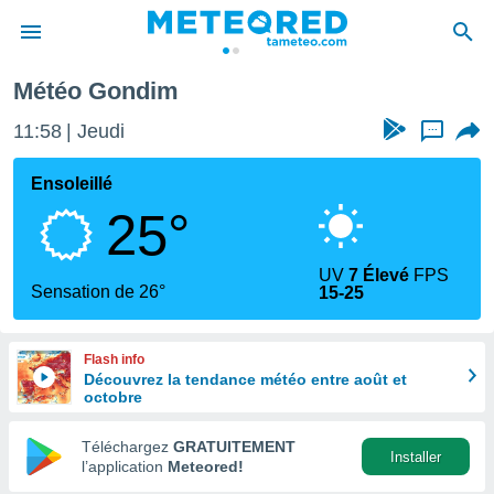
Météo Gondim
e
ntialité
11:58
Jeudi
...
enu de
o.com
Ensoleillé
o.com) a
25°
aré par
onnels
UV
7 Élevé
FPS
arantir
Sensation de 26°
15-25
té des
ions
. Vous
Flash info
accéder
Découvrez la tendance météo entre août et
e en
octobre
 les
Téléchargez
GRATUITEMENT
s :
Installer
l’application
Meteored!
r les