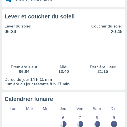
ires
ons le
ent des
Lever et coucher du soleil
es
 :
Lever du soleil
Coucher du soleil
et/ou
06:34
20:45
 à des
ions sur
eil,
des
limitées
Première lueur
Midi
Dernière lueur
nner la
06:04
13:40
21:15
, créer
ils pour
Durée du jour
14 h 11 min
ité
Lumière du jour restante
9 h 17 min
lisée,
des
Calendrier lunaire
our
nner des
Lun
Mar
Mer
Jeu
Ven
Sam
Dim
és
lisées,
6
7
8
9
s profils
enus