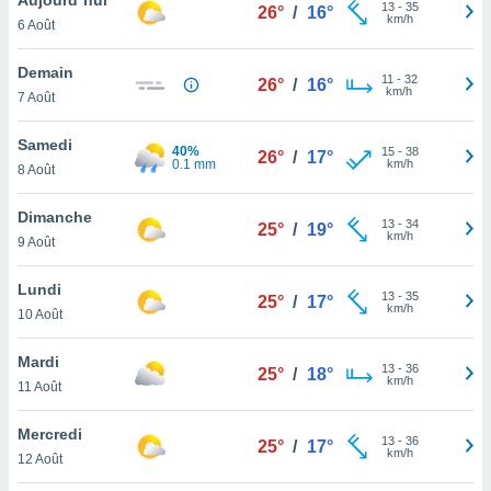
n «
13
-
35
26°
/
16°
km/h
6 Août
 et
r »,
cédez au
Demain
11
-
32
26°
/
16°
 et vous
km/h
7 Août
z
ation de
Samedi
40%
15
-
38
26°
/
17°
0.1 mm
km/h
8 Août
qu'ils
 nous ou
aires,
Dimanche
13
-
34
25°
/
19°
km/h
9 Août
nt de
t
Lundi
13
-
35
er le
25°
/
17°
km/h
10 Août
ement
te, ainsi
Mardi
13
-
36
25°
/
18°
km/h
per un
11 Août
écifique
us
Mercredi
13
-
36
de la
25°
/
17°
km/h
12 Août
 et du