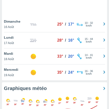
logies
e
s
Dimanche
tez pas
10
-
32
25°
/
17°
km/h
ation de
16 Août
, vous
z à
Lundi
15
-
44
28°
/
16°
à notre
km/h
17 Août
.com.
Mardi
 cas,
14
-
41
33°
/
20°
km/h
us
18 Août
ns que
s
Mercredi
16
-
36
35°
/
24°
km/h
19 Août
ires
urer la
on sur le
Graphiques météo
 seront
, et que
ies ne
29°
28°
33°
28°
27°
26°
as
26°
26°
25°
25°
25°
25°
25°