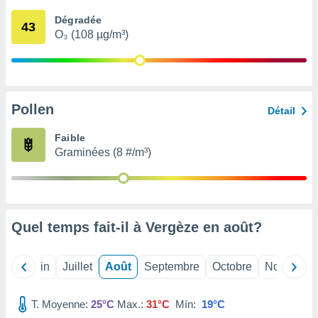
nées
Dégradée
lles sur
43
O₃ (108 µg/m³)
d'un
égitime,
vous
vous
 Pour ce
ous
Pollen
Détail
etirer
Faible
ement
Graminées (8 #/m³)
 opposer
ement
nées à
ment en
 sur «
res
» ou
Quel temps fait-il à Vergèze en
août
?
e
que de
kies
Mai
Juin
Juillet
Août
Septembre
Octobre
Novembre
ite web.
T. Moyenne:
25°C
Max.:
31°C
Mín:
19°C
t nos