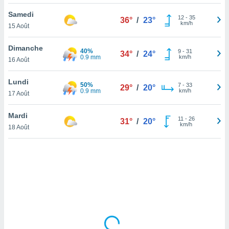
lisé en
Samedi
 de
12
-
35
36°
/
23°
km/h
15 Août
. Vous
rouver
Dimanche
40%
9
-
31
34°
/
24°
ations
0.9 mm
km/h
16 Août
re
que de
Lundi
50%
kies
7
-
33
29°
/
20°
0.9 mm
km/h
17 Août
r votre
ement à
ment en
Mardi
11
-
26
31°
/
20°
sur le
km/h
18 Août
res des
kies
le au
page de
te web.
MENT,
 les