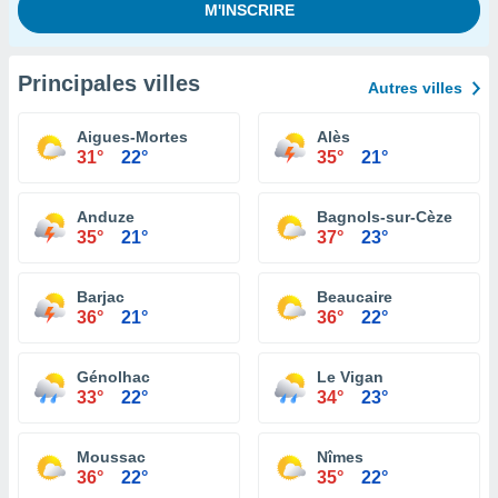
Principales villes
Autres villes
Aigues-Mortes
Alès
31°
22°
35°
21°
Anduze
Bagnols-sur-Cèze
35°
21°
37°
23°
Barjac
Beaucaire
36°
21°
36°
22°
Génolhac
Le Vigan
33°
22°
34°
23°
Moussac
Nîmes
36°
22°
35°
22°