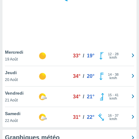
logies
e
s
tez pas
ation de
, vous
z à
à notre
Mercredi
12
-
28
33°
/
19°
km/h
19 Août
.com.
 cas,
Jeudi
14
-
38
us
34°
/
20°
km/h
20 Août
ns que
s
Vendredi
15
-
41
34°
/
21°
ires
km/h
21 Août
urer la
on sur le
Samedi
16
-
37
 seront
31°
/
22°
km/h
22 Août
, et que
ies ne
as
Graphiques météo