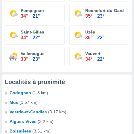
Pompignan
Rochefort-du-Gard
34°
21°
35°
23°
Saint-Gilles
Uzès
34°
22°
36°
22°
Valleraugue
Vauvert
33°
23°
34°
22°
Localités à proximité
Codognan
(1.3 km)
Mus
(1.57 km)
Vestric-et-Candiac
(3.17 km)
Aigues-Vives
(3.2 km)
Boissières
(3.61 km)