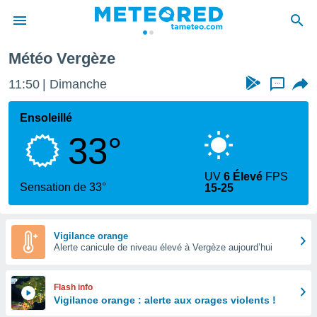
Météo Vergèze
e
ntialité
11:50
Dimanche
...
enu de
o.com
Ensoleillé
o.com) a
33°
aré par
onnels
UV
6 Élevé
FPS
arantir
Sensation de 33°
15-25
té des
ions
. Vous
accéder
Vigilance orange
e en
Alerte canicule de niveau élevé à Vergèze aujourd’hui
 les
s :
Flash info
Vigilance orange : alerte aux orages violents !
r les