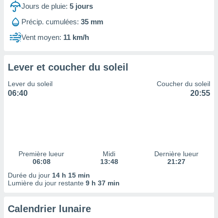
ires
Jours de pluie:
5
jours
ons le
ent des
Précip. cumulées:
35 mm
es
Vent moyen:
11 km/h
 :
et/ou
 à des
Lever et coucher du soleil
ions sur
eil,
Lever du soleil
Coucher du soleil
des
06:40
20:55
limitées
nner la
, créer
ils pour
ité
lisée,
Première lueur
Midi
Dernière lueur
06:08
13:48
21:27
des
our
Durée du jour
14 h 15 min
nner des
Lumière du jour restante
9 h 37 min
és
lisées,
Calendrier lunaire
s profils
enus