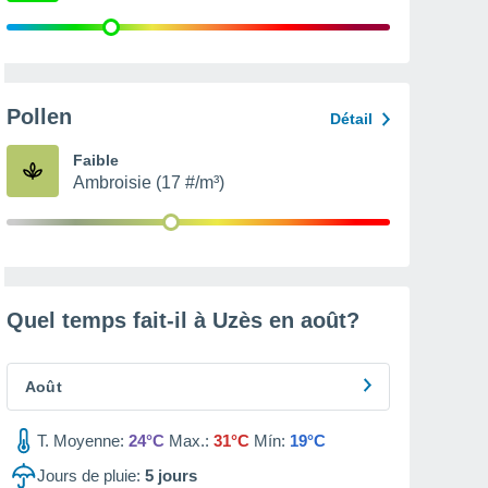
Pollen
Détail
Faible
Ambroisie (17 #/m³)
Quel temps fait-il à Uzès en
août
?
Août
T. Moyenne:
24°C
Max.:
31°C
Mín:
19°C
Jours de pluie:
5
jours