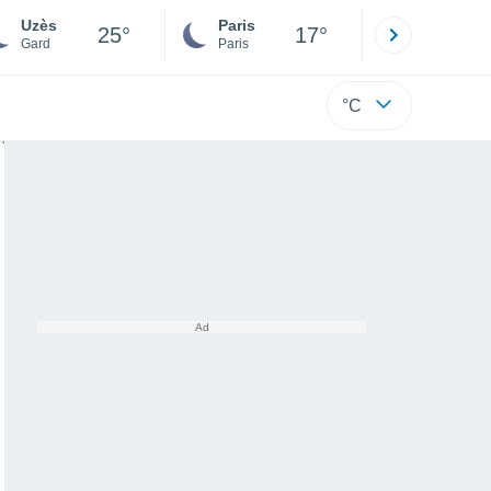
Uzès
Paris
Montpelli
25°
17°
Gard
Paris
Hérault
°C