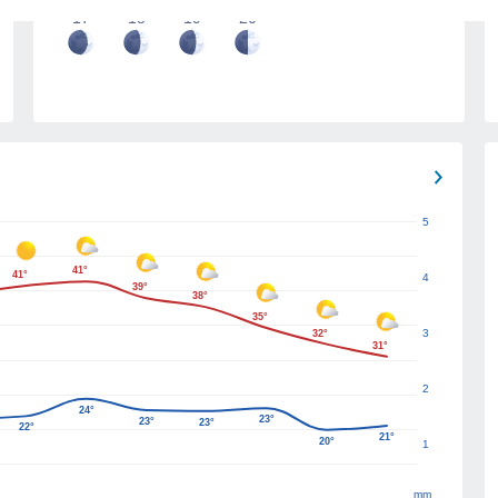
17
18
19
20
5
41°
41°
4
39°
38°
35°
3
32°
31°
2
24°
23°
23°
23°
22°
21°
20°
1
mm