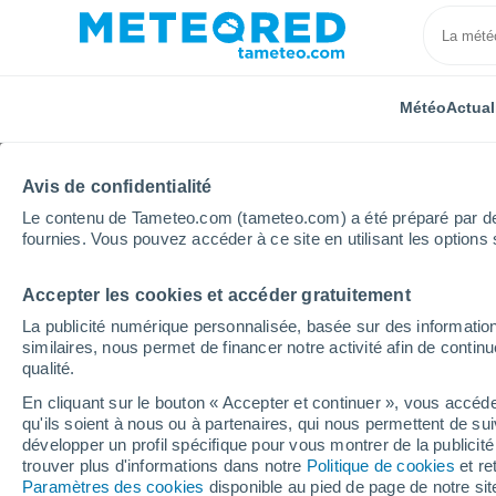
Météo
Actual
Avis de confidentialité
Le contenu de Tameteo.com (tameteo.com) a été préparé par des 
fournies. Vous pouvez accéder à ce site en utilisant les options 
Accepter les cookies et accéder gratuitement
Accueil
Occitanie
Gard
Uzès
La publicité numérique personnalisée, basée sur des information
similaires, nous permet de financer notre activité afin de conti
Météo Uzès
qualité.
En cliquant sur le bouton « Accepter et continuer », vous accéde
02:35
Vendredi
qu'ils soient à nous ou à partenaires, qui nous permettent de sui
développer un profil spécifique pour vous montrer de la publicit
trouver plus d'informations dans notre
Politique de cookies
et re
Ciel dégagé
Paramètres des cookies
disponible au pied de page de notre si