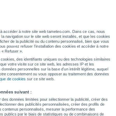
Vigilance orange
Alerte canicule de niveau élevé à
Uzès aujourd’hui
artier
5%
ez à accéder à notre site web tameteo.com. Dans ce cas, nous
 navigation sur le site web seront installés, et que les cookies
ficher de la publicité ou du contenu personnalisé, bien que vous
ous pouvez refuser l'installation des cookies et accéder à notre
n « Refuser ».
 cookies, des identifiants uniques ou des technologies similaires
que votre visite sur ce site web, les adresses IP et les
des températures
Radar de pluie
Satellites
Modèles
s données personnelles sur la base d'un intérêt légitime, auquel
 votre consentement ou vous opposer au traitement des données
tique de cookies
sur ce site web.
Lundi
Mardi
Mercredi
Jeudi
onnées suivant :
10 Août
11 Août
12 Août
13 Août
r des données limitées pour sélectionner la publicité, créer des
sélectionner des publicités personnalisées, créer des profils de
 des contenus personnalisés, mesurer la performance des
s publics par le biais de statistiques ou de combinaisons de
40%