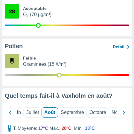
nées
Acceptable
lles sur
28
O₃ (70 µg/m³)
d'un
égitime,
vous
vous
 Pour ce
ous
Pollen
Détail
etirer
Faible
ement
Graminées (15 #/m³)
 opposer
ement
nées à
ment en
 sur «
res
» ou
Quel temps fait-il à Vaxholm en
août
?
e
que de
kies
Mai
Juin
Juillet
Août
Septembre
Octobre
Novembre
ite web.
T. Moyenne:
17°C
Max.:
20°C
Mín:
13°C
t nos