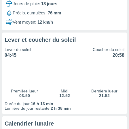
ires
Jours de pluie:
13
jours
ons le
ent des
Précip. cumulées:
76 mm
es
Vent moyen:
12 km/h
 :
et/ou
 à des
Lever et coucher du soleil
ions sur
eil,
Lever du soleil
Coucher du soleil
des
04:45
20:58
limitées
nner la
, créer
ils pour
ité
lisée,
Première lueur
Midi
Dernière lueur
03:50
12:52
21:52
des
our
Durée du jour
16 h 13 min
nner des
Lumière du jour restante
2 h 38 min
és
lisées,
Calendrier lunaire
s profils
enus