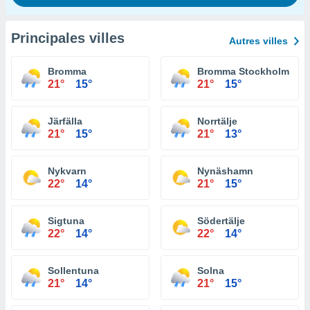
Principales villes
Autres villes
Bromma
Bromma Stockholm Airp
21°
15°
21°
15°
Järfälla
Norrtälje
21°
15°
21°
13°
Nykvarn
Nynäshamn
22°
14°
21°
15°
Sigtuna
Södertälje
22°
14°
22°
14°
Sollentuna
Solna
21°
14°
21°
15°