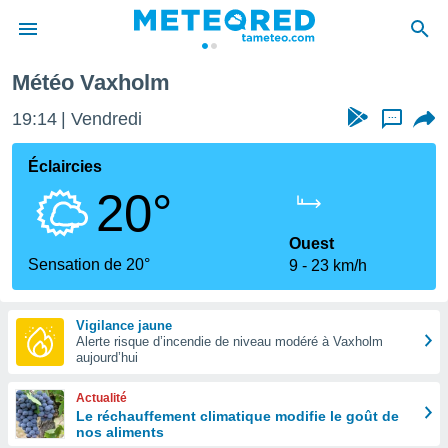
Météo Vaxholm
e
ntialité
19:14
Vendredi
...
enu de
o.com
Éclaircies
o.com) a
20°
aré par
onnels
Ouest
arantir
Sensation de 20°
9
23 km/h
té des
ions
. Vous
Vigilance jaune
accéder
Alerte risque d’incendie de niveau modéré à Vaxholm
e en
aujourd’hui
 les
Actualité
s :
Le réchauffement climatique modifie le goût de
nos aliments
r les