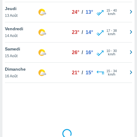
lisé en
Jeudi
 de
15
-
40
24°
/
13°
km/h
13 Août
. Vous
rouver
Vendredi
17
-
38
23°
/
14°
ations
km/h
14 Août
re
que de
Samedi
kies
10
-
30
26°
/
16°
km/h
15 Août
r votre
ement à
ment en
Dimanche
15
-
34
21°
/
15°
sur le
km/h
16 Août
res des
kies
le au
page de
te web.
MENT,
 les