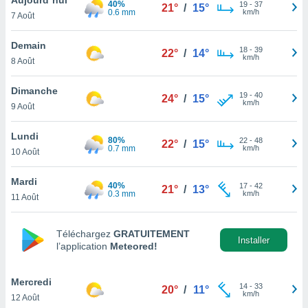
40%
n «
19
-
37
21°
/
15°
0.6 mm
km/h
7 Août
 et
r »,
cédez au
Demain
18
-
39
22°
/
14°
 et vous
km/h
8 Août
z
ation de
Dimanche
19
-
40
24°
/
15°
km/h
9 Août
qu'ils
 nous ou
aires,
Lundi
80%
22
-
48
22°
/
15°
0.7 mm
km/h
10 Août
nt de
t
Mardi
40%
17
-
42
er le
21°
/
13°
0.3 mm
km/h
11 Août
ement
te, ainsi
Téléchargez
GRATUITEMENT
per un
Installer
l’application
Meteored!
écifique
us
de la
Mercredi
14
-
33
20°
/
11°
 et du
km/h
12 Août