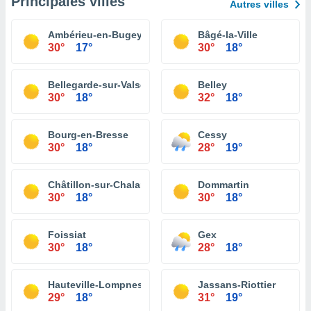
Principales villes
Autres villes
Ambérieu-en-Bugey
Bâgé-la-Ville
30°
17°
30°
18°
Bellegarde-sur-Valserine
Belley
30°
18°
32°
18°
Bourg-en-Bresse
Cessy
30°
18°
28°
19°
Châtillon-sur-Chalaronne
Dommartin
30°
18°
30°
18°
Foissiat
Gex
30°
18°
28°
18°
Hauteville-Lompnes
Jassans-Riottier
29°
18°
31°
19°