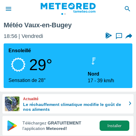
Météo Vaux-en-Bugey
e
ntialité
18:56
Vendredi
...
enu de
o.com
Ensoleillé
o.com) a
29°
aré par
onnels
Nord
arantir
Sensation de 28°
17
39 km/h
té des
ions
. Vous
Actualité
accéder
Le réchauffement climatique modifie le goût de
e en
nos aliments
 les
Téléchargez
GRATUITEMENT
s :
Installer
l’application
Meteored!
r les