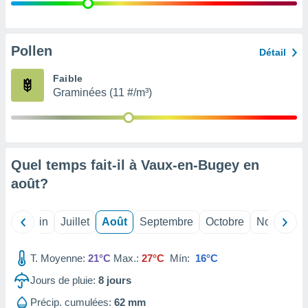
nées
lles sur
d'un
égitime,
Pollen
Détail
vous
vous
Faible
 Pour ce
Graminées (11 #/m³)
ous
etirer
ement
 opposer
Quel temps fait-il à Vaux-en-Bugey en
ement
nées à
août
?
ment en
 sur «
res
» ou
Mai
Juin
Juillet
Août
Septembre
Octobre
Novembre
e
que de
kies
T. Moyenne:
21°C
Max.:
27°C
Mín:
16°C
ite web.
Jours de pluie:
8
jours
t nos
Précip. cumulées:
62 mm