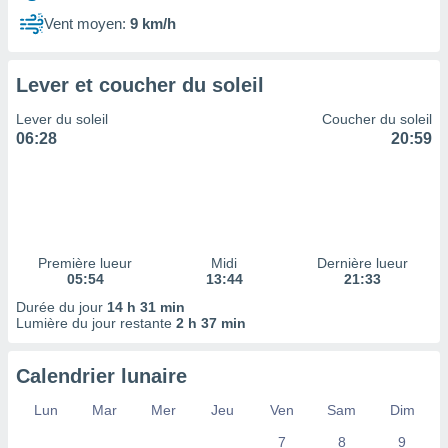
ires
ons le
Vent moyen:
9 km/h
ent des
es
 :
Lever et coucher du soleil
et/ou
Lever du soleil
Coucher du soleil
 à des
06:28
20:59
ions sur
eil,
des
limitées
nner la
, créer
Première lueur
Midi
Dernière lueur
ils pour
05:54
13:44
21:33
ité
Durée du jour
14 h 31 min
lisée,
Lumière du jour restante
2 h 37 min
des
our
nner des
Calendrier lunaire
és
lisées,
Lun
Mar
Mer
Jeu
Ven
Sam
Dim
s profils
7
8
9
enus