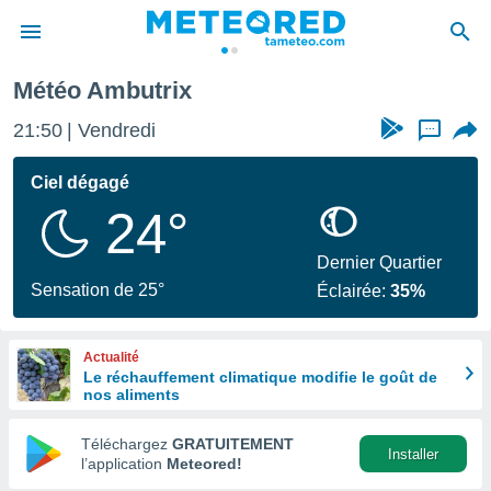
Météo Ambutrix
e
ntialité
21:50
Vendredi
...
enu de
o.com
Ciel dégagé
o.com) a
24°
aré par
onnels
Dernier Quartier
arantir
Sensation de 25°
Éclairée:
35%
té des
ions
. Vous
Actualité
accéder
Le réchauffement climatique modifie le goût de
e en
nos aliments
 les
Téléchargez
GRATUITEMENT
s :
Installer
l’application
Meteored!
r les