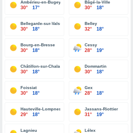
Ambérieu-en-Bugey
Bâgé-la-Ville
30°
17°
30°
18°
Bellegarde-sur-Valserine
Belley
30°
18°
32°
18°
Bourg-en-Bresse
Cessy
30°
18°
28°
19°
Châtillon-sur-Chalaronne
Dommartin
30°
18°
30°
18°
Foissiat
Gex
30°
18°
28°
18°
Hauteville-Lompnes
Jassans-Riottier
29°
18°
31°
19°
Lagnieu
Lélex