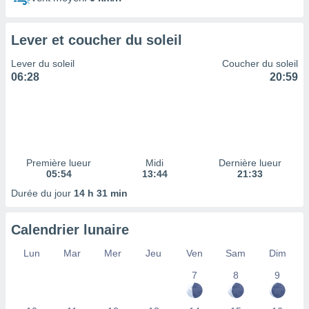
ires
ons le
ent des
Lever et coucher du soleil
es
 :
Lever du soleil
Coucher du soleil
et/ou
06:28
20:59
 à des
ions sur
eil,
des
limitées
Première lueur
Midi
Dernière lueur
nner la
05:54
13:44
21:33
, créer
ils pour
Durée du jour
14 h 31 min
ité
lisée,
Calendrier lunaire
des
our
Lun
Mar
Mer
Jeu
Ven
Sam
Dim
nner des
és
7
8
9
lisées,
s profils
enus