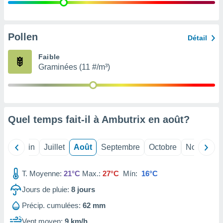
nées
lles sur
d'un
égitime,
Pollen
Détail
vous
vous
Faible
 Pour ce
Graminées (11 #/m³)
ous
etirer
ement
 opposer
Quel temps fait-il à Ambutrix en
août
?
ement
nées à
ment en
Mai
Juin
Juillet
Août
Septembre
Octobre
Novembre
 sur «
res
» ou
e
T. Moyenne:
21°C
Max.:
27°C
Mín:
16°C
que de
kies
Jours de pluie:
8
jours
ite web.
Précip. cumulées:
62 mm
t nos
Vent moyen:
9 km/h