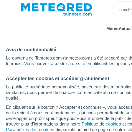
Météo
Actual
Avis de confidentialité
Le contenu de Tameteo.com (tameteo.com) a été préparé par des 
fournies. Vous pouvez accéder à ce site en utilisant les options 
Accepter les cookies et accéder gratuitement
Accueil
Centre-Val de Loire
Indre
Vatan
La publicité numérique personnalisée, basée sur des information
similaires, nous permet de financer notre activité afin de conti
Météo Vatan
qualité.
En cliquant sur le bouton « Accepter et continuer », vous accéde
13:15
Dimanche
qu'ils soient à nous ou à partenaires, qui nous permettent de sui
développer un profil spécifique pour vous montrer de la publicit
trouver plus d'informations dans notre
Politique de cookies
et re
Ensoleillé
Paramètres des cookies
disponible au pied de page de notre si