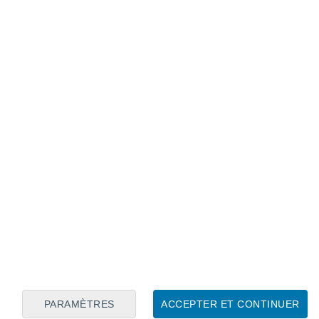
Calendrier lunaire
Lun
Mar
Mer
Jeu
Ven
Sam
Dim
9
10
11
12
13
14
15
16
17
18
19
20
21
22
PARAMÈTRES
ACCEPTER ET CONTINUER