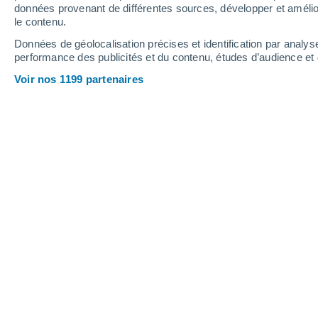
0.6 mm
0.3 mm
données provenant de différentes sources, développer et amélior
le contenu.
33°
/
21°
35°
/
21°
34°
/
20°
Données de géolocalisation précises et identification par analys
performance des publicités et du contenu, études d’audience e
9
-
20
km/h
16
-
39
km/h
14
16
-
33
km/h
Voir nos 1199 partenaires
Météo Vatan aujourd´hui
, 9 août
Ensoleillé
33°
13:00
T. ressentie
31°
Éclaircies
33°
14:00
T. ressentie
32°
Éclaircies
34°
15:00
T. ressentie
32°
Ensoleillé
34°
16:00
T. ressentie
32°