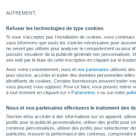
33°
AUTREMENT,
UV
6 Élev
Refuser les technologies de type cookies
Sensation de 31°
FPS
15-25
Si vous n'acceptez pas l'installation de cookies, vous continu
vous informons que seuls les cookies nécessaires pour assurer la
ne seront pas utilisés pour analyser le comportement ou pour af
puissiez visualiser de la publicité générale non personnalisée. V
Flash info
site web par le biais de cette inscription en cliquant sur le bouto
Vigilance orange : alerte aux orages violents 
Avec votre consentement, nous et
nos partenaires
utilisons des
pour stocker, accéder et traiter des données personnelles telles 
Météo 1 - 7 jours
Heure par heure
Actualité
Carte
identifiants de cookies. Certains fournisseurs peuvent traiter vo
vous pouvez vous opposer. Pour ce faire, vous pouvez retirer
à tout moment en cliquant sur «
Paramètres
» ou sur notre
poli
Demain
Mardi
M
Aujourd´hui
Nous et nos partenaires effectuons le traitement des d
10 Août
11 Août
9 Août
Stocker et/ou accéder à des informations sur un appareil, utilise
profils pour la publicité personnalisée, utiliser des profils pour 
contenus personnalisés, utiliser des profils pour sélectionner
publicités, mesurer la performance des contenus, comprendre le
30%
30%