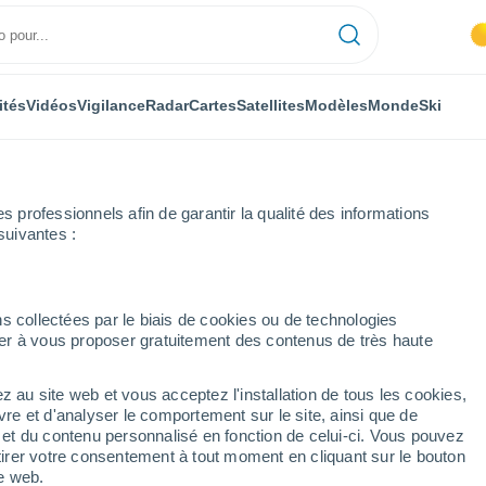
ités
Vidéos
Vigilance
Radar
Cartes
Satellites
Modèles
Monde
Ski
professionnels afin de garantir la qualité des informations
suivantes :
s collectées par le biais de cookies ou de technologies
nuer à vous proposer gratuitement des contenus de très haute
z au site web et vous acceptez l'installation de tous les cookies,
...
vre et d'analyser le comportement sur le site, ainsi que de
é et du contenu personnalisé en fonction de celui-ci. Vous pouvez
Heure par heure
tirer votre consentement à tout moment en cliquant sur le bouton
Intervalles nuageux dans les
te web.
prochaines heures