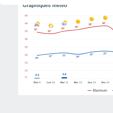
Graphiques météo
45
40
38°
38°
36°
35°
34°
35
33°
30
25
22°
22°
20
21°
21°
20°
20°
15
10
0.6
0.3
°C
Dim
9
Lun
10
Mar
11
Mer
12
Jeu
13
Ven
14
Maximum