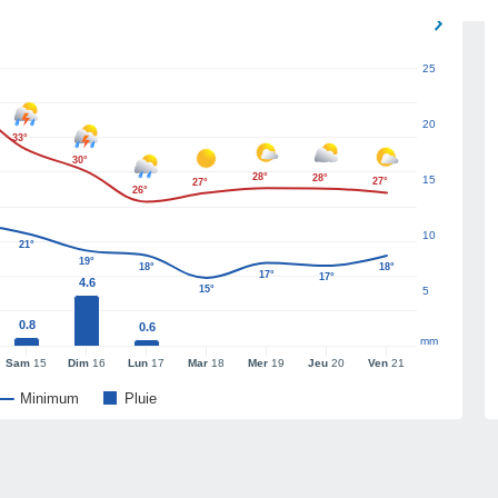
25
20
33°
30°
28°
28°
15
27°
27°
26°
10
21°
19°
18°
18°
17°
17°
4.6
15°
5
0.8
0.6
mm
Sam
15
Dim
16
Lun
17
Mar
18
Mer
19
Jeu
20
Ven
21
Minimum
Pluie