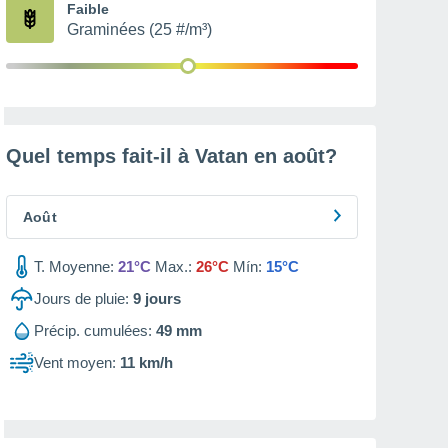
Faible
Graminées (25 #/m³)
Quel temps fait-il à Vatan en
août
?
Août
T. Moyenne:
21°C
Max.:
26°C
Mín:
15°C
Jours de pluie:
9
jours
Précip. cumulées:
49 mm
Vent moyen:
11 km/h