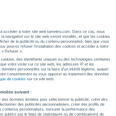
Vigilance jaune
Alerte canicule de niveau modéré à
Vatan aujourd’hui
é
ez à accéder à notre site web tameteo.com. Dans ce cas, nous
 navigation sur le site web seront installés, et que les cookies
ficher de la publicité ou du contenu personnalisé, bien que vous
ous pouvez refuser l'installation des cookies et accéder à notre
n « Refuser ».
!
 cookies, des identifiants uniques ou des technologies similaires
que votre visite sur ce site web, les adresses IP et les
 de couverture nuageuse
Radar de pluie
Satellites
Modèles
s données personnelles sur la base d'un intérêt légitime, auquel
 votre consentement ou vous opposer au traitement des données
tique de cookies
sur ce site web.
ercredi
Jeudi
Vendredi
Samedi
onnées suivant :
12 Août
13 Août
14 Août
15 Août
r des données limitées pour sélectionner la publicité, créer des
sélectionner des publicités personnalisées, créer des profils de
 des contenus personnalisés, mesurer la performance des
s publics par le biais de statistiques ou de combinaisons de
50%